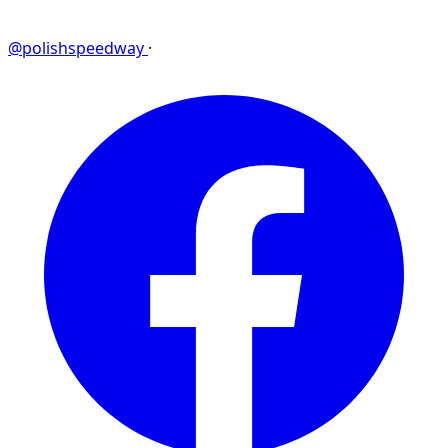
@polishspeedway
·