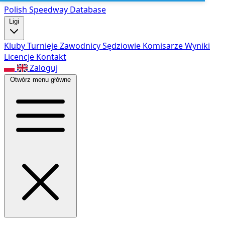
Polish Speed
way Database
Ligi
Kluby
Turnieje
Zawodnicy
Sędziowie
Komisarze
Wyniki
Licencje
Kontakt
Zaloguj
Otwórz menu główne