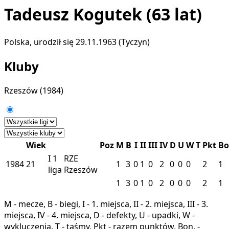
Tadeusz Kogutek
(63 lat)
Polska, urodził się 29.11.1963 (Tyczyn)
Kluby
Rzeszów
(1984)
Wiek
Poz
M
B
I
II
III
IV
D
U
W
T
Pkt
B
I
1
RZE
1984
21
1
3
0
1
0
2
0
0
0
2
1
liga
Rzeszów
1
3
0
1
0
2
0
0
0
2
1
M - mecze, B - biegi, I - 1. miejsca, II - 2. miejsca, III - 3.
miejsca, IV - 4. miejsca, D - defekty, U - upadki, W -
wykluczenia, T - taśmy, Pkt - razem punktów, Bon. -