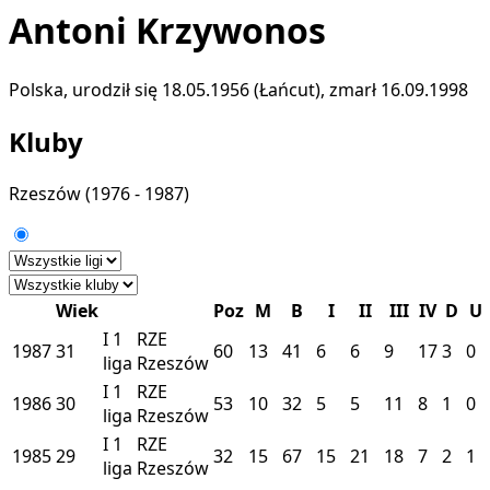
Antoni Krzywonos
Polska, urodził się 18.05.1956 (Łańcut), zmarł 16.09.1998
Kluby
Rzeszów
(1976 - 1987)
Wiek
Poz
M
B
I
II
III
IV
D
U
I
1
RZE
1987
31
60
13
41
6
6
9
17
3
0
liga
Rzeszów
I
1
RZE
1986
30
53
10
32
5
5
11
8
1
0
liga
Rzeszów
I
1
RZE
1985
29
32
15
67
15
21
18
7
2
1
liga
Rzeszów