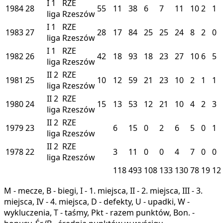
I
1
RZE
1984
28
55
11
38
6
7
11
10
2
1
liga
Rzeszów
I
1
RZE
1983
27
28
17
84
25
25
24
8
2
0
liga
Rzeszów
I
1
RZE
1982
26
42
18
93
18
23
27
10
6
5
liga
Rzeszów
II
2
RZE
1981
25
10
12
59
21
23
10
2
1
1
liga
Rzeszów
II
2
RZE
1980
24
15
13
53
12
21
10
4
2
3
liga
Rzeszów
II
2
RZE
1979
23
6
15
0
2
6
5
0
1
liga
Rzeszów
II
2
RZE
1978
22
3
11
0
0
4
7
0
0
liga
Rzeszów
118
493
108
133
130
78
19
12
M - mecze, B - biegi, I - 1. miejsca, II - 2. miejsca, III - 3.
miejsca, IV - 4. miejsca, D - defekty, U - upadki, W -
wykluczenia, T - taśmy, Pkt - razem punktów, Bon. -