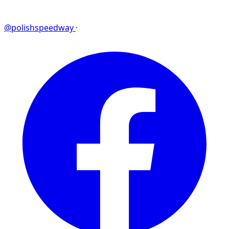
@polishspeedway
·