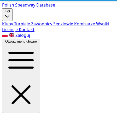
Polish Speed
way Database
Ligi
Kluby
Turnieje
Zawodnicy
Sędziowie
Komisarze
Wyniki
Licencje
Kontakt
Zaloguj
Otwórz menu główne