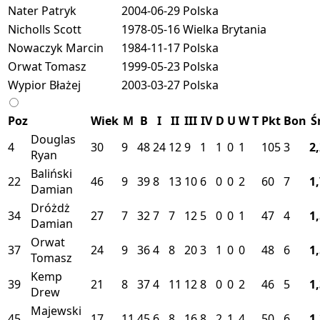
Nater Patryk
2004-06-29
Polska
Nicholls Scott
1978-05-16
Wielka Brytania
Nowaczyk Marcin
1984-11-17
Polska
Orwat Tomasz
1999-05-23
Polska
Wypior Błażej
2003-03-27
Polska
Poz
Wiek
M
B
I
II
III
IV
D
U
W
T
Pkt
Bon
Ś
Douglas
4
30
9
48
24
12
9
1
1
0
1
105
3
2
Ryan
Baliński
22
46
9
39
8
13
10
6
0
0
2
60
7
1
Damian
Dróżdż
34
27
7
32
7
7
12
5
0
0
1
47
4
1
Damian
Orwat
37
24
9
36
4
8
20
3
1
0
0
48
6
1
Tomasz
Kemp
39
21
8
37
4
11
12
8
0
0
2
46
5
1
Drew
Majewski
45
17
11
45
6
8
16
8
2
1
4
50
6
1