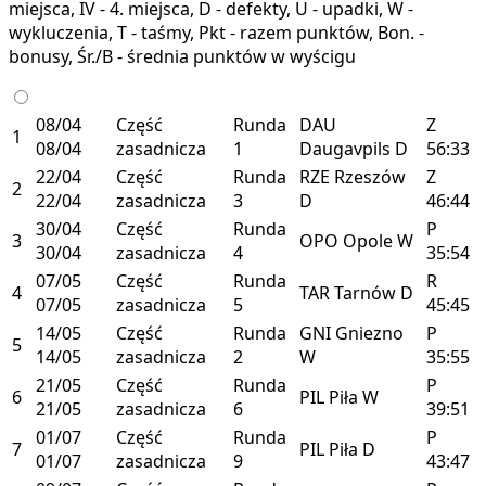
miejsca, IV - 4. miejsca, D - defekty, U - upadki, W -
wykluczenia, T - taśmy, Pkt - razem punktów, Bon. -
bonusy, Śr./B - średnia punktów w wyścigu
08/04
Część
Runda
DAU
Z
1
08/04
zasadnicza
1
Daugavpils
D
56:33
22/04
Część
Runda
RZE
Rzeszów
Z
2
22/04
zasadnicza
3
D
46:44
30/04
Część
Runda
P
3
OPO
Opole
W
30/04
zasadnicza
4
35:54
07/05
Część
Runda
R
4
TAR
Tarnów
D
07/05
zasadnicza
5
45:45
14/05
Część
Runda
GNI
Gniezno
P
5
14/05
zasadnicza
2
W
35:55
21/05
Część
Runda
P
6
PIL
Piła
W
21/05
zasadnicza
6
39:51
01/07
Część
Runda
P
7
PIL
Piła
D
01/07
zasadnicza
9
43:47