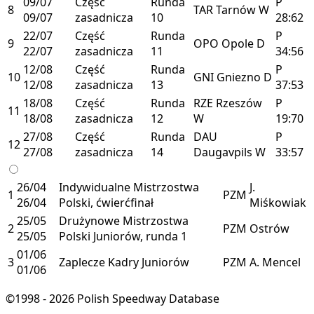
09/07
Część
Runda
P
8
TAR
Tarnów
W
09/07
zasadnicza
10
28:62
22/07
Część
Runda
P
9
OPO
Opole
D
22/07
zasadnicza
11
34:56
12/08
Część
Runda
P
10
GNI
Gniezno
D
12/08
zasadnicza
13
37:53
18/08
Część
Runda
RZE
Rzeszów
P
11
18/08
zasadnicza
12
W
19:70
27/08
Część
Runda
DAU
P
12
27/08
zasadnicza
14
Daugavpils
W
33:57
26/04
Indywidualne Mistrzostwa
J.
1
PZM
26/04
Polski, ćwierćfinał
Miśkowiak
25/05
Drużynowe Mistrzostwa
2
PZM
Ostrów
25/05
Polski Juniorów, runda 1
01/06
3
Zaplecze Kadry Juniorów
PZM
A. Mencel
01/06
©1998 - 2026 Polish Speedway Database