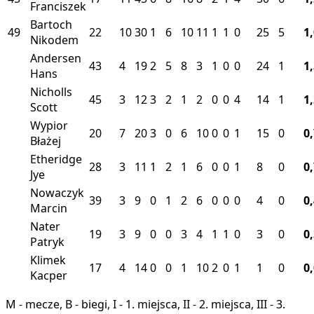
Franciszek
Bartoch
49
22
10
30
1
6
10
11
1
1
0
25
5
1
Nikodem
Andersen
43
4
19
2
5
8
3
1
0
0
24
1
1
Hans
Nicholls
45
3
12
3
2
1
2
0
0
4
14
1
1
Scott
Wypior
20
7
20
3
0
6
10
0
0
1
15
0
0
Błażej
Etheridge
28
3
11
1
2
1
6
0
0
1
8
0
0
Jye
Nowaczyk
39
3
9
0
1
2
6
0
0
0
4
0
0
Marcin
Nater
19
3
9
0
0
3
4
1
1
0
3
0
0
Patryk
Klimek
17
4
14
0
0
1
10
2
0
1
1
0
0
Kacper
M - mecze, B - biegi, I - 1. miejsca, II - 2. miejsca, III - 3.