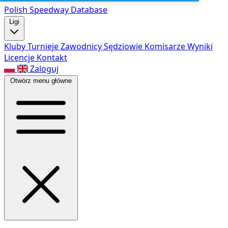
Polish Speed
way Database
Ligi
Kluby
Turnieje
Zawodnicy
Sędziowie
Komisarze
Wyniki
Licencje
Kontakt
Zaloguj
Otwórz menu główne