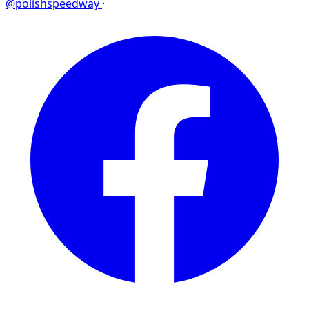
@polishspeedway
·