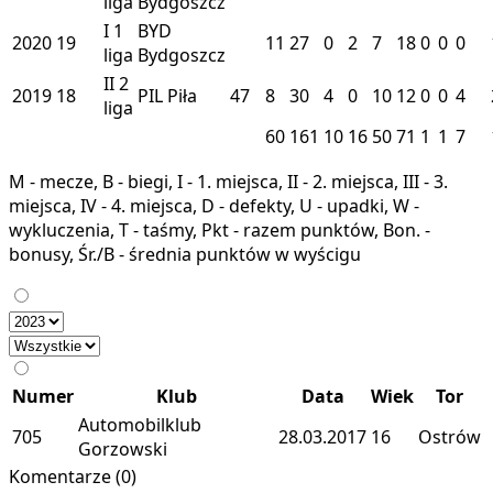
liga
Bydgoszcz
I
1
BYD
2020
19
11
27
0
2
7
18
0
0
0
liga
Bydgoszcz
II
2
2019
18
PIL
Piła
47
8
30
4
0
10
12
0
0
4
liga
60
161
10
16
50
71
1
1
7
M - mecze, B - biegi, I - 1. miejsca, II - 2. miejsca, III - 3.
miejsca, IV - 4. miejsca, D - defekty, U - upadki, W -
wykluczenia, T - taśmy, Pkt - razem punktów, Bon. -
bonusy, Śr./B - średnia punktów w wyścigu
Numer
Klub
Data
Wiek
Tor
Automobilklub
705
28.03.2017
16
Ostrów
Gorzowski
Komentarze (0)