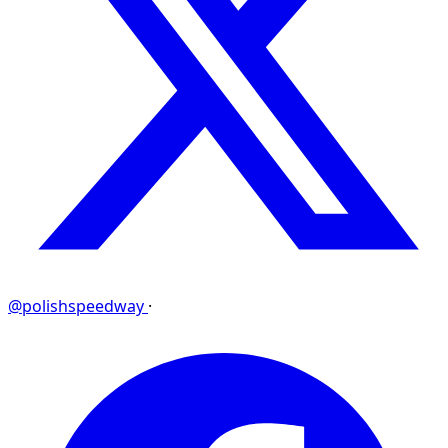
@polishspeedway
·