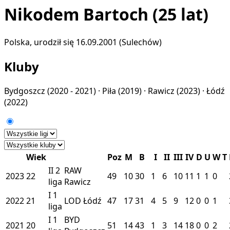
Nikodem Bartoch
(25 lat)
Polska, urodził się 16.09.2001 (Sulechów)
Kluby
Bydgoszcz
(2020 - 2021) ·
Piła
(2019) ·
Rawicz
(2023) ·
Łódź
(2022)
Wiek
Poz
M
B
I
II
III
IV
D
U
W
T
II
2
RAW
2023
22
49
10
30
1
6
10
11
1
1
0
liga
Rawicz
I
1
2022
21
LOD
Łódź
47
17
31
4
5
9
12
0
0
1
liga
I
1
BYD
2021
20
51
14
43
1
3
14
18
0
0
2