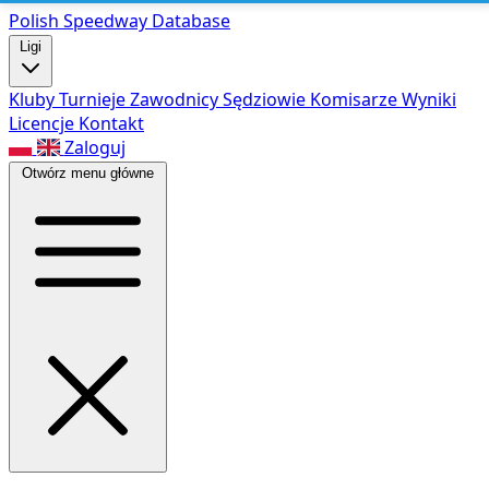
Polish Speed
way Database
Ligi
Kluby
Turnieje
Zawodnicy
Sędziowie
Komisarze
Wyniki
Licencje
Kontakt
Zaloguj
Otwórz menu główne