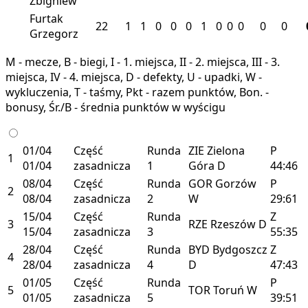
Zbigniew
Furtak
22
1
1
0
0
0
1
0
0
0
0
0
Grzegorz
M - mecze, B - biegi, I - 1. miejsca, II - 2. miejsca, III - 3.
miejsca, IV - 4. miejsca, D - defekty, U - upadki, W -
wykluczenia, T - taśmy, Pkt - razem punktów, Bon. -
bonusy, Śr./B - średnia punktów w wyścigu
01/04
Część
Runda
ZIE
Zielona
P
1
01/04
zasadnicza
1
Góra
D
44:46
08/04
Część
Runda
GOR
Gorzów
P
2
08/04
zasadnicza
2
W
29:61
15/04
Część
Runda
Z
3
RZE
Rzeszów
D
15/04
zasadnicza
3
55:35
28/04
Część
Runda
BYD
Bydgoszcz
Z
4
28/04
zasadnicza
4
D
47:43
01/05
Część
Runda
P
5
TOR
Toruń
W
01/05
zasadnicza
5
39:51