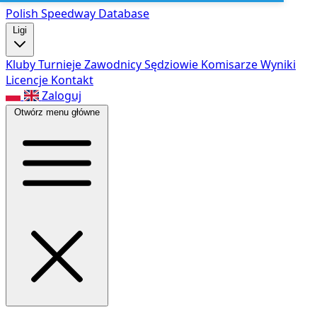
Polish Speed
way Database
Ligi
Kluby
Turnieje
Zawodnicy
Sędziowie
Komisarze
Wyniki
Licencje
Kontakt
Zaloguj
Otwórz menu główne