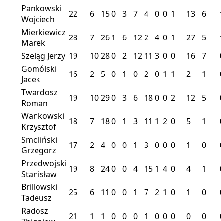
Pankowski
22
6
15
0
3
7
4
0
0
1
13
6
Wojciech
Mierkiewicz
28
7
26
1
6
12
2
4
0
1
27
5
Marek
Szeląg Jerzy
19
10
28
0
2
12
11
3
0
0
16
7
Gomólski
16
2
5
0
1
0
2
0
1
1
2
1
Jacek
Twardosz
19
10
29
0
3
6
18
0
0
2
12
5
Roman
Wankowski
18
7
18
0
1
3
11
1
2
0
5
1
Krzysztof
Smoliński
17
2
4
0
0
1
3
0
0
0
1
0
Grzegorz
Przedwojski
19
8
24
0
0
4
15
1
4
0
4
1
Stanisław
Brillowski
25
6
11
0
0
1
7
2
1
0
1
0
Tadeusz
Radosz
21
1
1
0
0
0
1
0
0
0
0
0