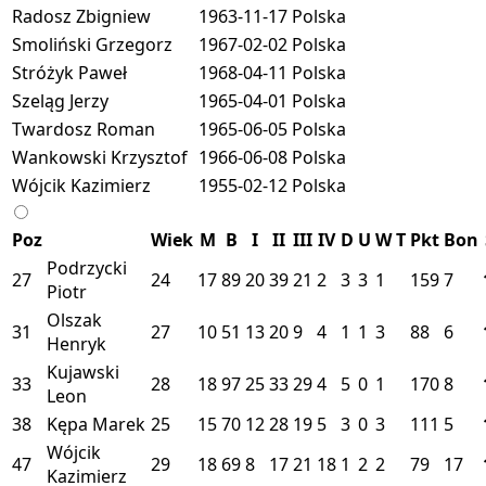
Radosz Zbigniew
1963-11-17
Polska
Smoliński Grzegorz
1967-02-02
Polska
Stróżyk Paweł
1968-04-11
Polska
Szeląg Jerzy
1965-04-01
Polska
Twardosz Roman
1965-06-05
Polska
Wankowski Krzysztof
1966-06-08
Polska
Wójcik Kazimierz
1955-02-12
Polska
Poz
Wiek
M
B
I
II
III
IV
D
U
W
T
Pkt
Bon
Podrzycki
27
24
17
89
20
39
21
2
3
3
1
159
7
Piotr
Olszak
31
27
10
51
13
20
9
4
1
1
3
88
6
Henryk
Kujawski
33
28
18
97
25
33
29
4
5
0
1
170
8
Leon
38
Kępa Marek
25
15
70
12
28
19
5
3
0
3
111
5
Wójcik
47
29
18
69
8
17
21
18
1
2
2
79
17
Kazimierz