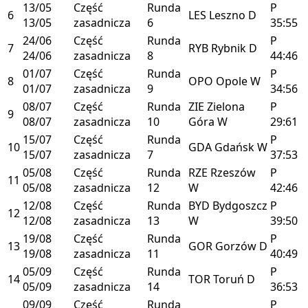
13/05
Część
Runda
P
6
LES
Leszno
D
13/05
zasadnicza
6
35:55
24/06
Część
Runda
P
7
RYB
Rybnik
D
24/06
zasadnicza
8
44:46
01/07
Część
Runda
P
8
OPO
Opole
W
01/07
zasadnicza
9
34:56
08/07
Część
Runda
ZIE
Zielona
P
9
08/07
zasadnicza
10
Góra
W
29:61
15/07
Część
Runda
P
10
GDA
Gdańsk
W
15/07
zasadnicza
7
37:53
05/08
Część
Runda
RZE
Rzeszów
P
11
05/08
zasadnicza
12
W
42:46
12/08
Część
Runda
BYD
Bydgoszcz
P
12
12/08
zasadnicza
13
W
39:50
19/08
Część
Runda
P
13
GOR
Gorzów
D
19/08
zasadnicza
11
40:49
05/09
Część
Runda
P
14
TOR
Toruń
D
05/09
zasadnicza
14
36:53
09/09
Część
Runda
P