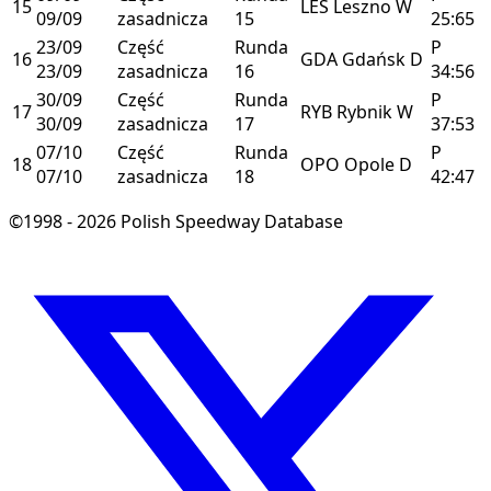
15
LES
Leszno
W
09/09
zasadnicza
15
25:65
23/09
Część
Runda
P
16
GDA
Gdańsk
D
23/09
zasadnicza
16
34:56
30/09
Część
Runda
P
17
RYB
Rybnik
W
30/09
zasadnicza
17
37:53
07/10
Część
Runda
P
18
OPO
Opole
D
07/10
zasadnicza
18
42:47
©1998 - 2026 Polish Speedway Database