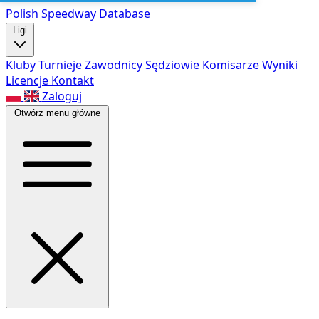
Polish Speed
way Database
Ligi
Kluby
Turnieje
Zawodnicy
Sędziowie
Komisarze
Wyniki
Licencje
Kontakt
Zaloguj
Otwórz menu główne