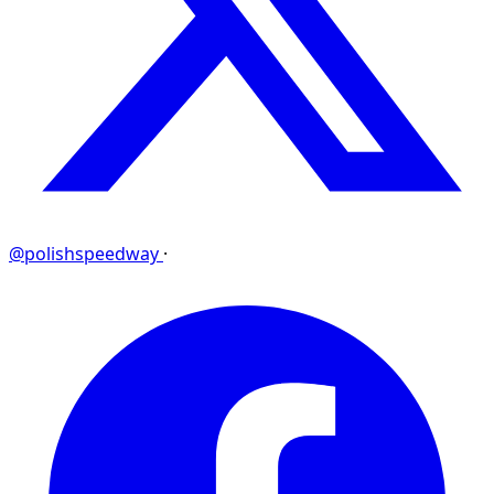
@polishspeedway
·