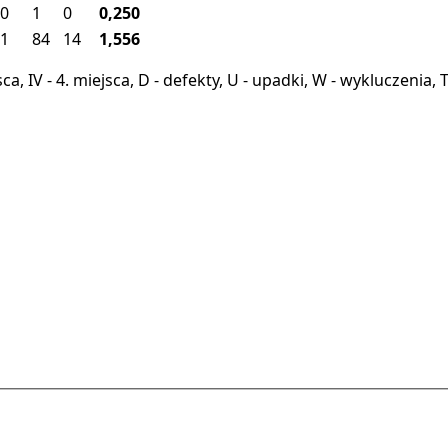
0
1
0
0,250
1
84
14
1,556
miejsca, IV - 4. miejsca, D - defekty, U - upadki, W - wykluczeni