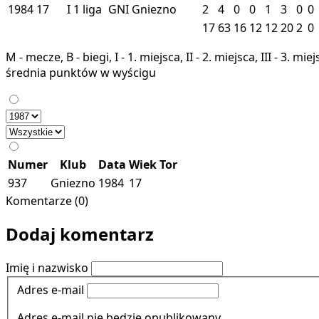
1984
17
I
1 liga
GNI
Gniezno
2
4
0
0
1
3
0
0
17
63
16
12
12
20
2
0
M - mecze, B - biegi, I - 1. miejsca, II - 2. miejsca, III - 3. 
średnia punktów w wyścigu
Numer
Klub
Data
Wiek
Tor
937
Gniezno
1984
17
Komentarze (0)
Dodaj komentarz
Imię i nazwisko
Adres e-mail
Adres e-mail nie będzie opublikowany.