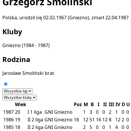
Grzegorz Smoliński
Polska, urodził się 02.02.1967 (Gniezno), zmarł 22.04.1987
Kluby
Gniezno
(1984 - 1987)
Rodzina
Jarosław Smoliński
brat
Wiek
Poz
M
B
I
II
III
IV
D
U
1987
20
I
1 liga
GNI
Gniezno
1
3
0
0
2
1
0
0
1986
19
II
2 liga
GNI
Gniezno
18
12
51
16
12
8
12
2
0
1985
18
II
2 liga
GNI
Gniezno
2
5
0
0
1
4
0
0