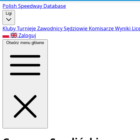
Polish Speed
way Database
Ligi
Kluby
Turnieje
Zawodnicy
Sędziowie
Komisarze
Wyniki
Lic
Zaloguj
Otwórz menu główne