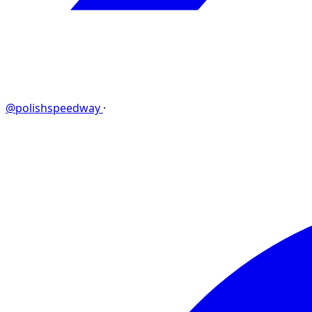
@polishspeedway
·