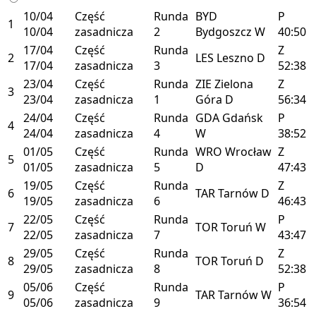
10/04
Część
Runda
BYD
P
1
10/04
zasadnicza
2
Bydgoszcz
W
40:50
17/04
Część
Runda
Z
2
LES
Leszno
D
17/04
zasadnicza
3
52:38
23/04
Część
Runda
ZIE
Zielona
Z
3
23/04
zasadnicza
1
Góra
D
56:34
24/04
Część
Runda
GDA
Gdańsk
P
4
24/04
zasadnicza
4
W
38:52
01/05
Część
Runda
WRO
Wrocław
Z
5
01/05
zasadnicza
5
D
47:43
19/05
Część
Runda
Z
6
TAR
Tarnów
D
19/05
zasadnicza
6
46:43
22/05
Część
Runda
P
7
TOR
Toruń
W
22/05
zasadnicza
7
43:47
29/05
Część
Runda
Z
8
TOR
Toruń
D
29/05
zasadnicza
8
52:38
05/06
Część
Runda
P
9
TAR
Tarnów
W
05/06
zasadnicza
9
36:54