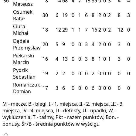
56
18
14
68
4
7
15
39
0
0
3
41
4
Mateusz
Osumek
30
6
19
0
1
6
8
2
0
2
8
3
Rafał
Ciura
18
12
29
1
1
7
16
2
0
2
12
0
Michał
Dądela
20
5
9
0
0
3
4
2
0
0
3
0
Przemysław
Piekarski
16
4
13
0
0
3
8
1
0
1
3
0
Marcin
Pydzik
19
2
2
0
0
0
2
0
0
0
0
0
Sebastian
Romańczuk
17
3
6
0
0
0
6
0
0
0
0
0
Damian
M - mecze, B - biegi, I - 1. miejsca, II - 2. miejsca, III - 3.
miejsca, IV - 4. miejsca, D - defekty, U - upadki, W -
wykluczenia, T - taśmy, Pkt - razem punktów, Bon. -
bonusy, Śr./B - średnia punktów w wyścigu