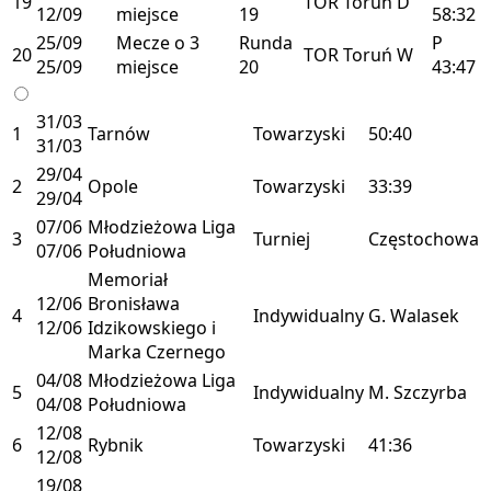
19
TOR
Toruń
D
12/09
miejsce
19
58:32
25/09
Mecze o 3
Runda
P
20
TOR
Toruń
W
25/09
miejsce
20
43:47
31/03
1
Tarnów
Towarzyski
50:40
31/03
29/04
2
Opole
Towarzyski
33:39
29/04
07/06
Młodzieżowa Liga
3
Turniej
Częstochowa
07/06
Południowa
Memoriał
12/06
Bronisława
4
Indywidualny
G. Walasek
12/06
Idzikowskiego i
Marka Czernego
04/08
Młodzieżowa Liga
5
Indywidualny
M. Szczyrba
04/08
Południowa
12/08
6
Rybnik
Towarzyski
41:36
12/08
19/08