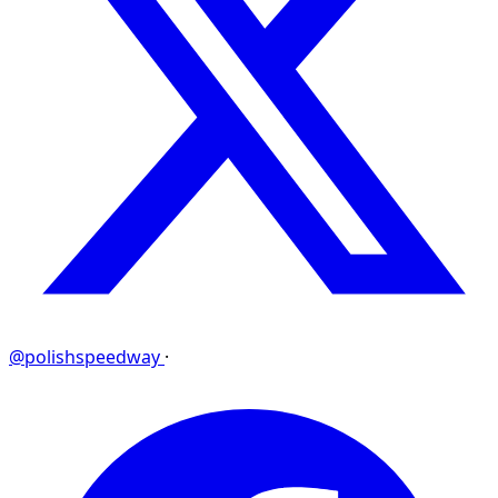
@polishspeedway
·