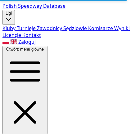
Polish Speed
way Database
Ligi
Kluby
Turnieje
Zawodnicy
Sędziowie
Komisarze
Wyniki
Licencje
Kontakt
Zaloguj
Otwórz menu główne