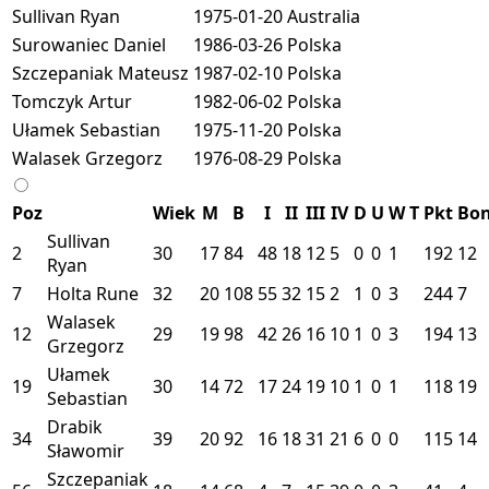
Sullivan Ryan
1975-01-20
Australia
Surowaniec Daniel
1986-03-26
Polska
Szczepaniak Mateusz
1987-02-10
Polska
Tomczyk Artur
1982-06-02
Polska
Ułamek Sebastian
1975-11-20
Polska
Walasek Grzegorz
1976-08-29
Polska
Poz
Wiek
M
B
I
II
III
IV
D
U
W
T
Pkt
Bo
Sullivan
2
30
17
84
48
18
12
5
0
0
1
192
12
Ryan
7
Holta Rune
32
20
108
55
32
15
2
1
0
3
244
7
Walasek
12
29
19
98
42
26
16
10
1
0
3
194
13
Grzegorz
Ułamek
19
30
14
72
17
24
19
10
1
0
1
118
19
Sebastian
Drabik
34
39
20
92
16
18
31
21
6
0
0
115
14
Sławomir
Szczepaniak