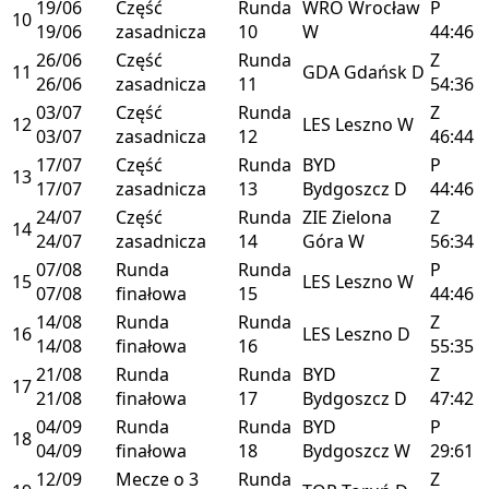
19/06
Część
Runda
WRO
Wrocław
P
10
19/06
zasadnicza
10
W
44:46
26/06
Część
Runda
Z
11
GDA
Gdańsk
D
26/06
zasadnicza
11
54:36
03/07
Część
Runda
Z
12
LES
Leszno
W
03/07
zasadnicza
12
46:44
17/07
Część
Runda
BYD
P
13
17/07
zasadnicza
13
Bydgoszcz
D
44:46
24/07
Część
Runda
ZIE
Zielona
Z
14
24/07
zasadnicza
14
Góra
W
56:34
07/08
Runda
Runda
P
15
LES
Leszno
W
07/08
finałowa
15
44:46
14/08
Runda
Runda
Z
16
LES
Leszno
D
14/08
finałowa
16
55:35
21/08
Runda
Runda
BYD
Z
17
21/08
finałowa
17
Bydgoszcz
D
47:42
04/09
Runda
Runda
BYD
P
18
04/09
finałowa
18
Bydgoszcz
W
29:61
12/09
Mecze o 3
Runda
Z