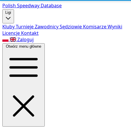
Polish Speed
way Database
Ligi
Kluby
Turnieje
Zawodnicy
Sędziowie
Komisarze
Wyniki
Licencje
Kontakt
Zaloguj
Otwórz menu główne