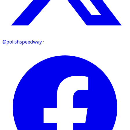
@polishspeedway
·