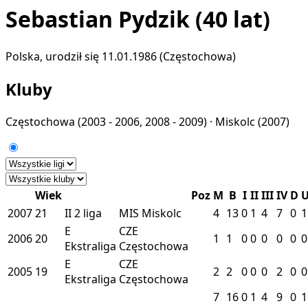
Sebastian Pydzik
(40 lat)
Polska, urodził się 11.01.1986 (Częstochowa)
Kluby
Częstochowa
(2003 - 2006, 2008 - 2009) ·
Miskolc
(2007)
Wiek
Poz
M
B
I
II
III
IV
D
2007
21
II
2 liga
MIS
Miskolc
4
13
0
1
4
7
0
1
E
CZE
2006
20
1
1
0
0
0
0
0
0
Ekstraliga
Częstochowa
E
CZE
2005
19
2
2
0
0
0
2
0
0
Ekstraliga
Częstochowa
7
16
0
1
4
9
0
1