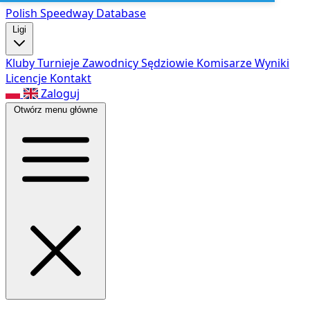
Polish Speed
way Database
Ligi
Kluby
Turnieje
Zawodnicy
Sędziowie
Komisarze
Wyniki
Licencje
Kontakt
Zaloguj
Otwórz menu główne