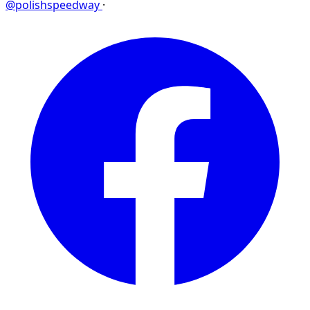
@polishspeedway
·