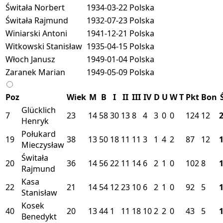
Świtała Norbert
1934-03-22
Polska
Świtała Rajmund
1932-07-23
Polska
Winiarski Antoni
1941-12-21
Polska
Witkowski Stanisław
1935-04-15
Polska
Włoch Janusz
1949-01-04
Polska
Zaranek Marian
1949-05-09
Polska
Poz
Wiek
M
B
I
II
III
IV
D
U
W
T
Pkt
Bon
Glücklich
7
23
14
58
30
13
8
4
3
0
0
124
12
Henryk
Połukard
19
38
13
50
18
11
11
3
1
4
2
87
12
Mieczysław
Świtała
20
36
14
56
22
11
14
6
2
1
0
102
8
Rajmund
Kasa
22
21
14
54
12
23
10
6
2
1
0
92
5
Stanisław
Kosek
40
20
13
44
1
11
18
10
2
2
0
43
5
Benedykt