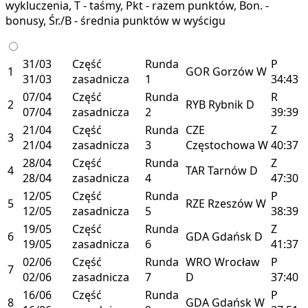
wykluczenia, T - taśmy, Pkt - razem punktów, Bon. -
bonusy, Śr./B - średnia punktów w wyścigu
31/03
Część
Runda
P
1
GOR
Gorzów
W
31/03
zasadnicza
1
34:43
07/04
Część
Runda
R
2
RYB
Rybnik
D
07/04
zasadnicza
2
39:39
21/04
Część
Runda
CZE
Z
3
21/04
zasadnicza
3
Częstochowa
W
40:37
28/04
Część
Runda
Z
4
TAR
Tarnów
D
28/04
zasadnicza
4
47:30
12/05
Część
Runda
P
5
RZE
Rzeszów
W
12/05
zasadnicza
5
38:39
19/05
Część
Runda
Z
6
GDA
Gdańsk
D
19/05
zasadnicza
6
41:37
02/06
Część
Runda
WRO
Wrocław
P
7
02/06
zasadnicza
7
D
37:40
16/06
Część
Runda
P
8
GDA
Gdańsk
W