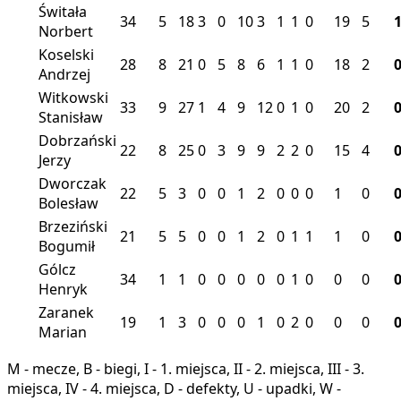
Świtała
34
5
18
3
0
10
3
1
1
0
19
5
Norbert
Koselski
28
8
21
0
5
8
6
1
1
0
18
2
Andrzej
Witkowski
33
9
27
1
4
9
12
0
1
0
20
2
Stanisław
Dobrzański
22
8
25
0
3
9
9
2
2
0
15
4
Jerzy
Dworczak
22
5
3
0
0
1
2
0
0
0
1
0
Bolesław
Brzeziński
21
5
5
0
0
1
2
0
1
1
1
0
Bogumił
Gólcz
34
1
1
0
0
0
0
0
1
0
0
0
Henryk
Zaranek
19
1
3
0
0
0
1
0
2
0
0
0
Marian
M - mecze, B - biegi, I - 1. miejsca, II - 2. miejsca, III - 3.
miejsca, IV - 4. miejsca, D - defekty, U - upadki, W -