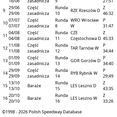
16/06
zasadnicza
9
27:51
29/06
Część
Runda
Z
9
RZE
Rzeszów
D
29/06
zasadnicza
10
46:32
07/07
Część
Runda
WRO
Wrocław
P
10
07/07
zasadnicza
8
W
31:47
04/08
Część
Runda
CZE
Z
11
04/08
zasadnicza
11
Częstochowa
D
45:33
11/08
Część
Runda
P
12
TAR
Tarnów
W
11/08
zasadnicza
12
34:44
01/09
Część
Runda
P
13
GOR
Gorzów
D
01/09
zasadnicza
13
34:40
29/09
Część
Runda
P
14
RYB
Rybnik
W
29/09
zasadnicza
14
29:49
13/10
Runda
Z
15
Baraże
LES
Leszno
D
13/10
15
43:35
20/10
Runda
Z
16
Baraże
LES
Leszno
W
20/10
16
33:26
©1998 - 2026 Polish Speedway Database