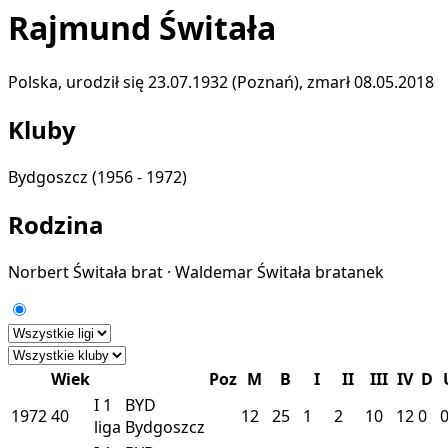
Rajmund Świtała
Polska, urodził się 23.07.1932 (Poznań), zmarł 08.05.2018
Kluby
Bydgoszcz
(1956 - 1972)
Rodzina
Norbert Świtała
brat
·
Waldemar Świtała
bratanek
Wiek
Poz
M
B
I
II
III
IV
D
I
1
BYD
1972
40
12
25
1
2
10
12
0
liga
Bydgoszcz