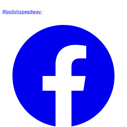
@polishspeedway
·