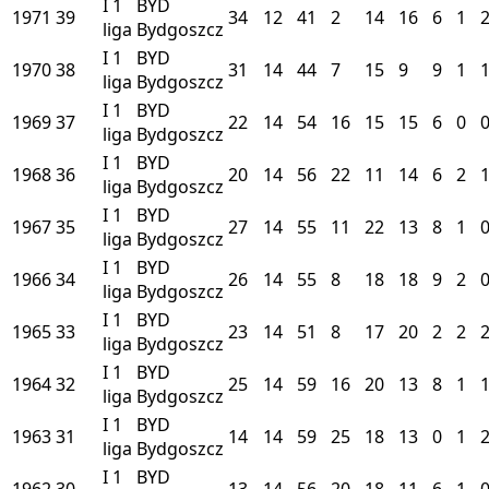
I
1
BYD
1971
39
34
12
41
2
14
16
6
1
liga
Bydgoszcz
I
1
BYD
1970
38
31
14
44
7
15
9
9
1
liga
Bydgoszcz
I
1
BYD
1969
37
22
14
54
16
15
15
6
0
liga
Bydgoszcz
I
1
BYD
1968
36
20
14
56
22
11
14
6
2
liga
Bydgoszcz
I
1
BYD
1967
35
27
14
55
11
22
13
8
1
liga
Bydgoszcz
I
1
BYD
1966
34
26
14
55
8
18
18
9
2
liga
Bydgoszcz
I
1
BYD
1965
33
23
14
51
8
17
20
2
2
liga
Bydgoszcz
I
1
BYD
1964
32
25
14
59
16
20
13
8
1
liga
Bydgoszcz
I
1
BYD
1963
31
14
14
59
25
18
13
0
1
liga
Bydgoszcz
I
1
BYD
1962
30
13
14
56
20
18
11
6
1