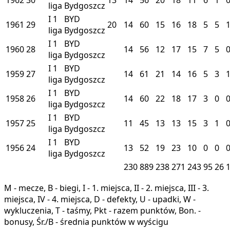
liga
Bydgoszcz
I
1
BYD
1961
29
20
14
60
15
16
18
5
5
liga
Bydgoszcz
I
1
BYD
1960
28
14
56
12
17
15
7
5
liga
Bydgoszcz
I
1
BYD
1959
27
14
61
21
14
16
5
3
liga
Bydgoszcz
I
1
BYD
1958
26
14
60
22
18
17
3
0
liga
Bydgoszcz
I
1
BYD
1957
25
11
45
13
13
15
3
1
liga
Bydgoszcz
I
1
BYD
1956
24
13
52
19
23
10
0
0
liga
Bydgoszcz
230
889
238
271
243
95
26
M - mecze, B - biegi, I - 1. miejsca, II - 2. miejsca, III - 3.
miejsca, IV - 4. miejsca, D - defekty, U - upadki, W -
wykluczenia, T - taśmy, Pkt - razem punktów, Bon. -
bonusy, Śr./B - średnia punktów w wyścigu