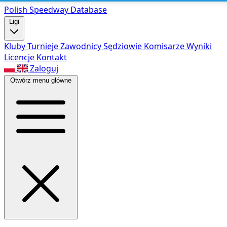
Polish Speed
way Database
Ligi
Kluby
Turnieje
Zawodnicy
Sędziowie
Komisarze
Wyniki
Licencje
Kontakt
Zaloguj
Otwórz menu główne