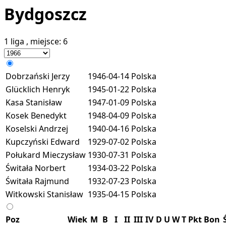
Bydgoszcz
1 liga
, miejsce:
6
Dobrzański Jerzy
1946-04-14
Polska
Glücklich Henryk
1945-01-22
Polska
Kasa Stanisław
1947-01-09
Polska
Kosek Benedykt
1948-04-09
Polska
Koselski Andrzej
1940-04-16
Polska
Kupczyński Edward
1929-07-02
Polska
Połukard Mieczysław
1930-07-31
Polska
Świtała Norbert
1934-03-22
Polska
Świtała Rajmund
1932-07-23
Polska
Witkowski Stanisław
1935-04-15
Polska
Poz
Wiek
M
B
I
II
III
IV
D
U
W
T
Pkt
Bon