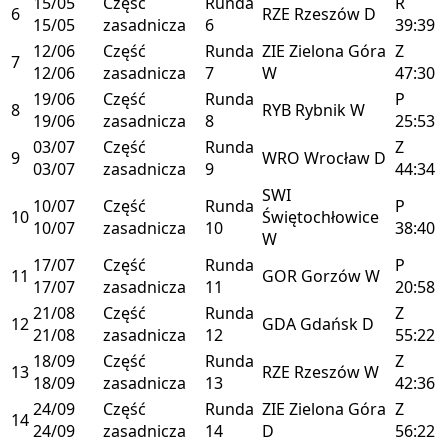
15/05
Część
Runda
R
6
RZE
Rzeszów
D
15/05
zasadnicza
6
39:39
12/06
Część
Runda
ZIE
Zielona Góra
Z
7
12/06
zasadnicza
7
W
47:30
19/06
Część
Runda
P
8
RYB
Rybnik
W
19/06
zasadnicza
8
25:53
03/07
Część
Runda
Z
9
WRO
Wrocław
D
03/07
zasadnicza
9
44:34
SWI
10/07
Część
Runda
P
10
Świętochłowice
10/07
zasadnicza
10
38:40
W
17/07
Część
Runda
P
11
GOR
Gorzów
W
17/07
zasadnicza
11
20:58
21/08
Część
Runda
Z
12
GDA
Gdańsk
D
21/08
zasadnicza
12
55:22
18/09
Część
Runda
Z
13
RZE
Rzeszów
W
18/09
zasadnicza
13
42:36
24/09
Część
Runda
ZIE
Zielona Góra
Z
14
24/09
zasadnicza
14
D
56:22