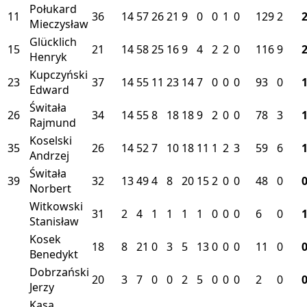
Połukard
11
36
14
57
26
21
9
0
0
1
0
129
2
Mieczysław
Glücklich
15
21
14
58
25
16
9
4
2
2
0
116
9
Henryk
Kupczyński
23
37
14
55
11
23
14
7
0
0
0
93
0
Edward
Świtała
26
34
14
55
8
18
18
9
2
0
0
78
3
Rajmund
Koselski
35
26
14
52
7
10
18
11
1
2
3
59
6
Andrzej
Świtała
39
32
13
49
4
8
20
15
2
0
0
48
0
Norbert
Witkowski
31
2
4
1
1
1
1
0
0
0
6
0
Stanisław
Kosek
18
8
21
0
3
5
13
0
0
0
11
0
Benedykt
Dobrzański
20
3
7
0
0
2
5
0
0
0
2
0
Jerzy
Kasa