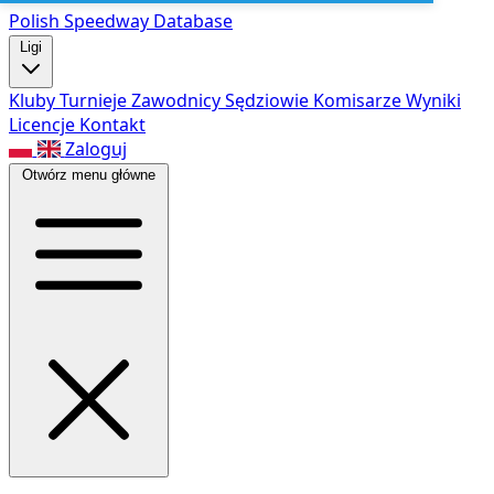
Polish Speed
way Database
Ligi
Kluby
Turnieje
Zawodnicy
Sędziowie
Komisarze
Wyniki
Licencje
Kontakt
Zaloguj
Otwórz menu główne