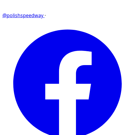
@polishspeedway
·