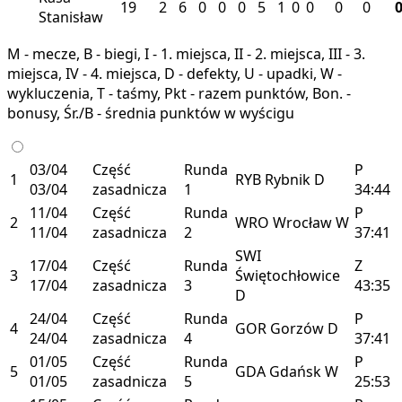
19
2
6
0
0
0
5
1
0
0
0
0
Stanisław
M - mecze, B - biegi, I - 1. miejsca, II - 2. miejsca, III - 3.
miejsca, IV - 4. miejsca, D - defekty, U - upadki, W -
wykluczenia, T - taśmy, Pkt - razem punktów, Bon. -
bonusy, Śr./B - średnia punktów w wyścigu
03/04
Część
Runda
P
1
RYB
Rybnik
D
03/04
zasadnicza
1
34:44
11/04
Część
Runda
P
2
WRO
Wrocław
W
11/04
zasadnicza
2
37:41
SWI
17/04
Część
Runda
Z
3
Świętochłowice
17/04
zasadnicza
3
43:35
D
24/04
Część
Runda
P
4
GOR
Gorzów
D
24/04
zasadnicza
4
37:41
01/05
Część
Runda
P
5
GDA
Gdańsk
W
01/05
zasadnicza
5
25:53