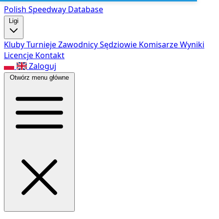
Polish Speed
way Database
Ligi
Kluby
Turnieje
Zawodnicy
Sędziowie
Komisarze
Wyniki
Licencje
Kontakt
Zaloguj
Otwórz menu główne