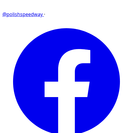
@polishspeedway
·