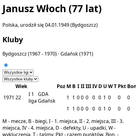
Janusz Włoch
(77 lat)
Polska, urodził się 04.01.1949 (Bydgoszcz)
Kluby
Bydgoszcz
(1967 - 1970) ·
Gdańsk
(1971)
Wiek
Poz
M
B
I
II
III
IV
D
U
W
T
Pkt
Bo
I
1
GDA
1971
22
1
1
0
0
0
0
0
1
0
0
0
liga
Gdańsk
1
1
0
0
0
0
0
1
0
0
0
M - mecze, B - biegi, I - 1. miejsca, II - 2. miejsca, III - 3.
miejsca, IV - 4. miejsca, D - defekty, U - upadki, W -
wykluczenia, T - taśmy, Pkt - razem punktów, Bon. -