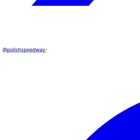
@polishspeedway
·