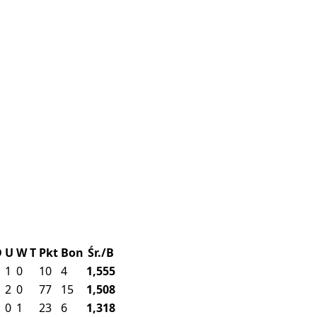
D
U
W
T
Pkt
Bon
Śr./B
1
0
10
4
1,555
2
0
77
15
1,508
0
1
23
6
1,318