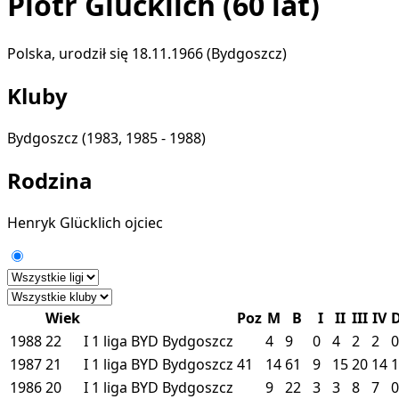
Piotr Glücklich
(60 lat)
Polska, urodził się 18.11.1966 (Bydgoszcz)
Kluby
Bydgoszcz
(1983, 1985 - 1988)
Rodzina
Henryk Glücklich
ojciec
Wiek
Poz
M
B
I
II
III
IV
1988
22
I
1 liga
BYD
Bydgoszcz
4
9
0
4
2
2
0
1987
21
I
1 liga
BYD
Bydgoszcz
41
14
61
9
15
20
14
1
1986
20
I
1 liga
BYD
Bydgoszcz
9
22
3
3
8
7
0