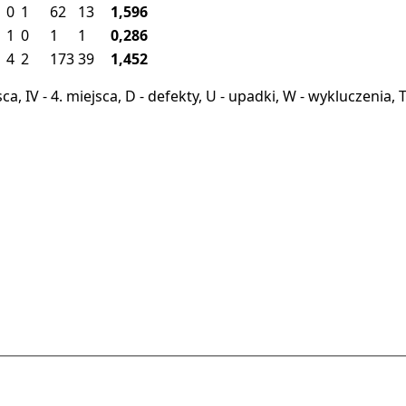
0
1
62
13
1,596
1
0
1
1
0,286
4
2
173
39
1,452
miejsca, IV - 4. miejsca, D - defekty, U - upadki, W - wykluczeni