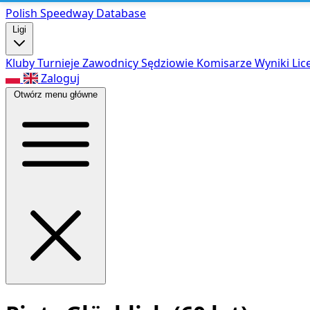
Polish Speed
way Database
Ligi
Kluby
Turnieje
Zawodnicy
Sędziowie
Komisarze
Wyniki
Lic
Zaloguj
Otwórz menu główne