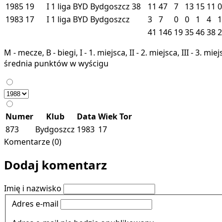
1985
19
I
1 liga
BYD
Bydgoszcz
38
11
47
7
13
15
11
0
1983
17
I
1 liga
BYD
Bydgoszcz
3
7
0
0
1
4
1
41
146
19
35
46
38
2
M - mecze, B - biegi, I - 1. miejsca, II - 2. miejsca, III - 3. 
średnia punktów w wyścigu
Numer
Klub
Data
Wiek
Tor
873
Bydgoszcz
1983
17
Komentarze (0)
Dodaj komentarz
Imię i nazwisko
Adres e-mail