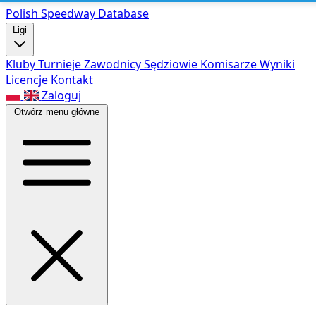
Polish Speed
way Database
Ligi
Kluby
Turnieje
Zawodnicy
Sędziowie
Komisarze
Wyniki
Licencje
Kontakt
Zaloguj
Otwórz menu główne