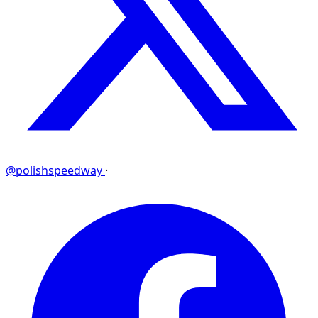
@polishspeedway
·