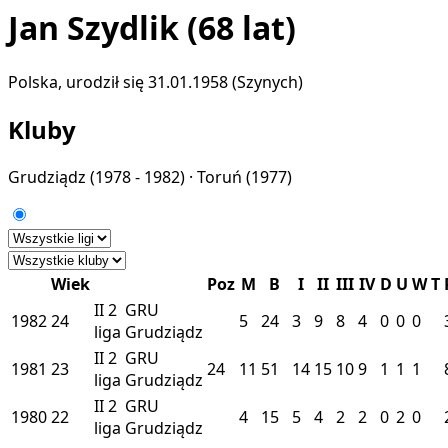
Jan Szydlik
(68 lat)
Polska, urodził się 31.01.1958 (Szynych)
Kluby
Grudziądz
(1978 - 1982) ·
Toruń
(1977)
Wiek
Poz
M
B
I
II
III
IV
D
U
W
T
II
2
GRU
1982
24
5
24
3
9
8
4
0
0
0
liga
Grudziądz
II
2
GRU
1981
23
24
11
51
14
15
10
9
1
1
1
liga
Grudziądz
II
2
GRU
1980
22
4
15
5
4
2
2
0
2
0
liga
Grudziądz