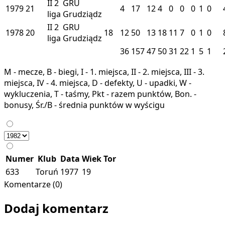
II
2
GRU
1979
21
4
17
12
4
0
0
0
1
0
liga
Grudziądz
II
2
GRU
1978
20
18
12
50
13
18
11
7
0
1
0
liga
Grudziądz
36
157
47
50
31
22
1
5
1
M - mecze, B - biegi, I - 1. miejsca, II - 2. miejsca, III - 3.
miejsca, IV - 4. miejsca, D - defekty, U - upadki, W -
wykluczenia, T - taśmy, Pkt - razem punktów, Bon. -
bonusy, Śr./B - średnia punktów w wyścigu
Numer
Klub
Data
Wiek
Tor
633
Toruń
1977
19
Komentarze (0)
Dodaj komentarz