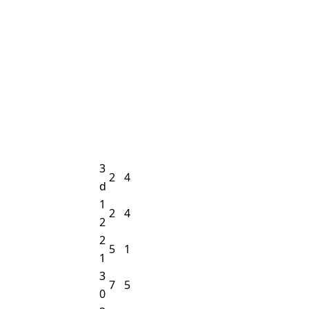
3
2
4
d
1
2
4
2
2
5
1
1
3
7
5
0