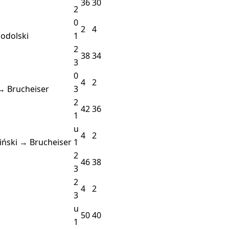
36
30
2
0
2
4
odolski
1
2
38
34
3
0
4
2
→ Brucheiser
3
2
42
36
1
u
4
2
iński → Brucheiser
1
2
46
38
3
2
4
2
3
u
50
40
1