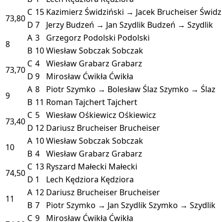
C
15
Kazimierz Świdziński → Jacek Brucheiser
Świdz
73,80
D
7
Jerzy Budzeń → Jan Szydlik
Budzeń → Szydlik
A
3
Grzegorz Podolski
Podolski
8
B
10
Wiesław Sobczak
Sobczak
C
4
Wiesław Grabarz
Grabarz
73,70
D
9
Mirosław Ćwikła
Ćwikła
A
8
Piotr Szymko → Bolesław Ślaz
Szymko → Ślaz
9
B
11
Roman Tajchert
Tajchert
C
5
Wiesław Ośkiewicz
Ośkiewicz
73,40
D
12
Dariusz Brucheiser
Brucheiser
A
10
Wiesław Sobczak
Sobczak
10
B
4
Wiesław Grabarz
Grabarz
C
13
Ryszard Małecki
Małecki
74,50
D
1
Lech Kędziora
Kędziora
A
12
Dariusz Brucheiser
Brucheiser
11
B
7
Piotr Szymko → Jan Szydlik
Szymko → Szydlik
C
9
Mirosław Ćwikła
Ćwikła