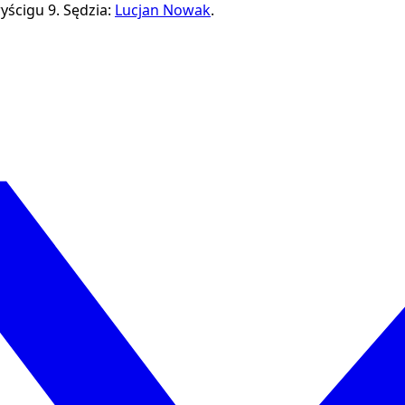
yścigu 9.
Sędzia:
Lucjan Nowak
.