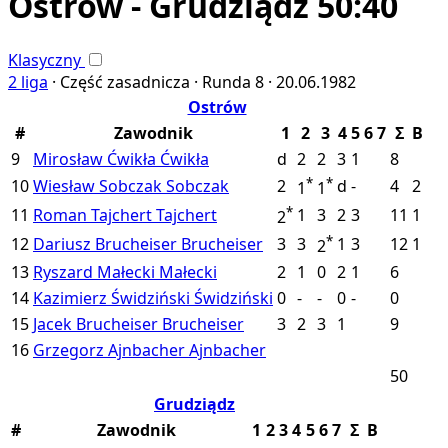
Ostrów - Grudziądz 50:40
Klasyczny
2 liga
·
Część zasadnicza ·
Runda 8 ·
20.06.1982
Ostrów
#
Zawodnik
1
2
3
4
5
6
7
Σ
B
9
Mirosław Ćwikła
Ćwikła
d
2
2
3
1
8
*
*
10
Wiesław Sobczak
Sobczak
2
d
-
4
2
1
1
*
11
Roman Tajchert
Tajchert
1
3
2
3
11
1
2
*
12
Dariusz Brucheiser
Brucheiser
3
3
1
3
12
1
2
13
Ryszard Małecki
Małecki
2
1
0
2
1
6
14
Kazimierz Świdziński
Świdziński
0
-
-
0
-
0
15
Jacek Brucheiser
Brucheiser
3
2
3
1
9
16
Grzegorz Ajnbacher
Ajnbacher
50
Grudziądz
#
Zawodnik
1
2
3
4
5
6
7
Σ
B