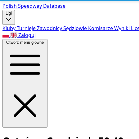
Polish Speed
way Database
Ligi
Kluby
Turnieje
Zawodnicy
Sędziowie
Komisarze
Wyniki
Lic
Zaloguj
Otwórz menu główne