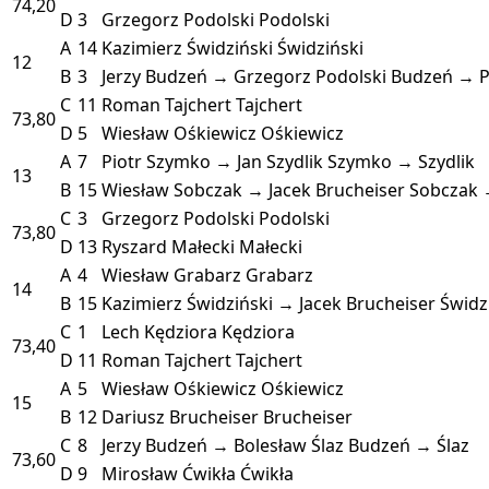
74,20
D
3
Grzegorz Podolski
Podolski
A
14
Kazimierz Świdziński
Świdziński
12
B
3
Jerzy Budzeń → Grzegorz Podolski
Budzeń → P
C
11
Roman Tajchert
Tajchert
73,80
D
5
Wiesław Ośkiewicz
Ośkiewicz
A
7
Piotr Szymko → Jan Szydlik
Szymko → Szydlik
13
B
15
Wiesław Sobczak → Jacek Brucheiser
Sobczak 
C
3
Grzegorz Podolski
Podolski
73,80
D
13
Ryszard Małecki
Małecki
A
4
Wiesław Grabarz
Grabarz
14
B
15
Kazimierz Świdziński → Jacek Brucheiser
Świdz
C
1
Lech Kędziora
Kędziora
73,40
D
11
Roman Tajchert
Tajchert
A
5
Wiesław Ośkiewicz
Ośkiewicz
15
B
12
Dariusz Brucheiser
Brucheiser
C
8
Jerzy Budzeń → Bolesław Ślaz
Budzeń → Ślaz
73,60
D
9
Mirosław Ćwikła
Ćwikła