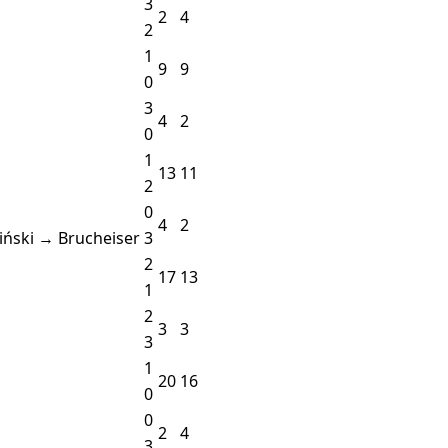
3
2
4
2
1
9
9
0
3
4
2
0
1
13
11
2
0
4
2
iński → Brucheiser
3
2
17
13
1
2
3
3
3
1
20
16
0
0
2
4
3