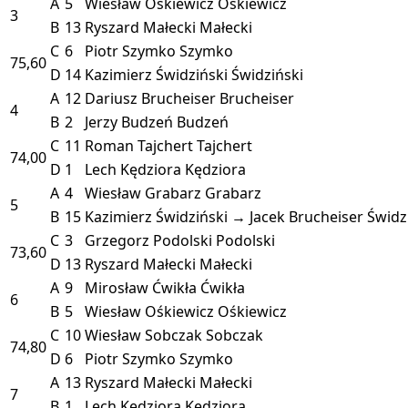
A
5
Wiesław Ośkiewicz
Ośkiewicz
3
B
13
Ryszard Małecki
Małecki
C
6
Piotr Szymko
Szymko
75,60
D
14
Kazimierz Świdziński
Świdziński
A
12
Dariusz Brucheiser
Brucheiser
4
B
2
Jerzy Budzeń
Budzeń
C
11
Roman Tajchert
Tajchert
74,00
D
1
Lech Kędziora
Kędziora
A
4
Wiesław Grabarz
Grabarz
5
B
15
Kazimierz Świdziński → Jacek Brucheiser
Świdz
C
3
Grzegorz Podolski
Podolski
73,60
D
13
Ryszard Małecki
Małecki
A
9
Mirosław Ćwikła
Ćwikła
6
B
5
Wiesław Ośkiewicz
Ośkiewicz
C
10
Wiesław Sobczak
Sobczak
74,80
D
6
Piotr Szymko
Szymko
A
13
Ryszard Małecki
Małecki
7
B
1
Lech Kędziora
Kędziora