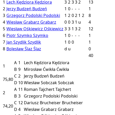
1
Lech Kędziora
Kędziora
3
2
3
3
2
13
2
Jerzy Budzeń
Budzeń
1
0
-
-
-
1
3
Grzegorz Podolski
Podolski
1
2
0
2
1
2
8
4
Wiesław Grabarz
Grabarz
0
0
3
1
u
4
5
Wiesław Ośkiewicz
Ośkiewicz
3
3
1
3
2
12
6
Piotr Szymko
Szymko
1
0
-
-
-
1
7
Jan Szydlik
Szydlik
1
0
0
1
8
Bolesław Ślaz
Ślaz
d
u
0
40
A
1
Lech Kędziora
Kędziora
1
B
9
Mirosław Ćwikła
Ćwikła
C
2
Jerzy Budzeń
Budzeń
75,80
D
10
Wiesław Sobczak
Sobczak
A
11
Roman Tajchert
Tajchert
2
B
3
Grzegorz Podolski
Podolski
C
12
Dariusz Brucheiser
Brucheiser
74,20
D
4
Wiesław Grabarz
Grabarz