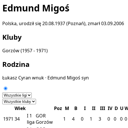
Edmund Migoś
Polska, urodził się 20.08.1937 (Poznań), zmarł 03.09.2006
Kluby
Gorzów
(1957 - 1971)
Rodzina
Łukasz Cyran
wnuk
·
Edmund Migoś
syn
Wiek
Poz
M
B
I
II
III
IV
D
U
I
1
GOR
1971
34
1
4
0
1
3
0
0
0
0
liga
Gorzów