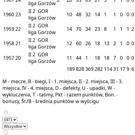
liga
Gorzów
II
2
GOR
1960
23
10
48
32
14
1
1
0
0
0
liga
Gorzów
II
2
GOR
1959
22
14
70
34
23
8
1
1
1
2
liga
Gorzów
II
2
GOR
1958
21
12
60
26
18
13
2
1
0
0
liga
Gorzów
II
2
GOR
1957
20
11
44
1
18
18
7
0
0
0
liga
Gorzów
189
828
369
282
114
31
17
9
6
M - mecze, B - biegi, I - 1. miejsca, II - 2. miejsca, III - 3.
miejsca, IV - 4. miejsca, D - defekty, U - upadki, W -
wykluczenia, T - taśmy, Pkt - razem punktów, Bon. -
bonusy, Śr./B - średnia punktów w wyścigu