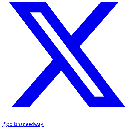
@polishspeedway
·