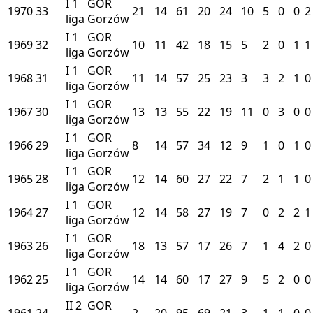
I
1
GOR
1970
33
21
14
61
20
24
10
5
0
0
2
liga
Gorzów
I
1
GOR
1969
32
10
11
42
18
15
5
2
0
1
1
liga
Gorzów
I
1
GOR
1968
31
11
14
57
25
23
3
3
2
1
0
liga
Gorzów
I
1
GOR
1967
30
13
13
55
22
19
11
0
3
0
0
liga
Gorzów
I
1
GOR
1966
29
8
14
57
34
12
9
1
0
1
0
liga
Gorzów
I
1
GOR
1965
28
12
14
60
27
22
7
2
1
1
0
liga
Gorzów
I
1
GOR
1964
27
12
14
58
27
19
7
0
2
2
1
liga
Gorzów
I
1
GOR
1963
26
18
13
57
17
26
7
1
4
2
0
liga
Gorzów
I
1
GOR
1962
25
14
14
60
17
27
9
5
2
0
0
liga
Gorzów
II
2
GOR
1961
24
2
20
95
69
21
3
1
1
0
0