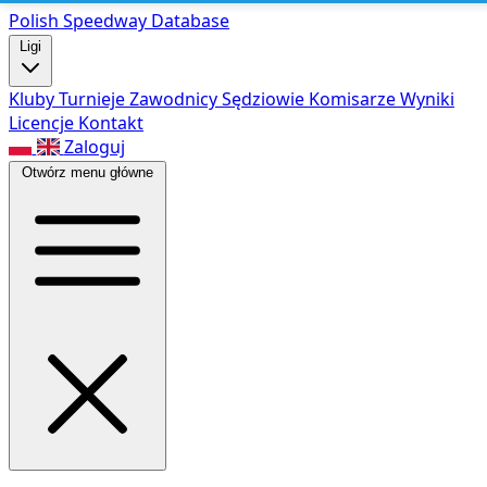
Polish Speed
way Database
Ligi
Kluby
Turnieje
Zawodnicy
Sędziowie
Komisarze
Wyniki
Licencje
Kontakt
Zaloguj
Otwórz menu główne