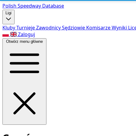
Polish Speed
way Database
Ligi
Kluby
Turnieje
Zawodnicy
Sędziowie
Komisarze
Wyniki
Lic
Zaloguj
Otwórz menu główne