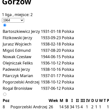
Gorzów
1 liga
, miejsce:
2
Bartoszkiewicz Jerzy
1931-01-18
Polska
Flizikowski Jerzy
1933-09-23
Polska
Jurasz Wojciech
1938-02-18
Polska
Migoś Edmund
1937-08-20
Polska
Nowak Czesław
1944-06-15
Polska
Olejniczak Feliks
1936-10-12
Polska
Padewski Jerzy
1938-10-16
Polska
Pilarczyk Marian
1937-01-17
Polska
Pogorzelski Andrzej
1938-10-12
Polska
Rogal Bronisław
1937-06-12
Polska
Poz
Wiek
M
B
I
II
III
IV
D
U
W
T
P
8
Pogorzelski Andrzej
26
14
58
34
15
4
1
2
1
1
1