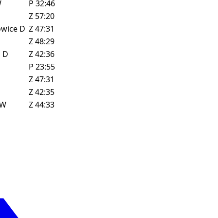
W
P
32:46
Z
57:20
owice
D
Z
47:31
Z
48:29
z
D
Z
42:36
P
23:55
Z
47:31
Z
42:35
W
Z
44:33