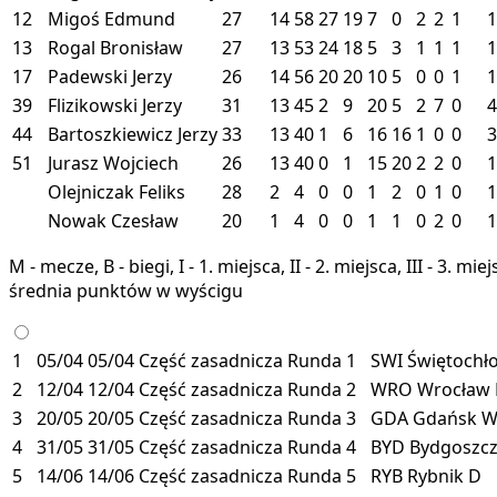
12
Migoś Edmund
27
14
58
27
19
7
0
2
2
1
1
13
Rogal Bronisław
27
13
53
24
18
5
3
1
1
1
1
17
Padewski Jerzy
26
14
56
20
20
10
5
0
0
1
1
39
Flizikowski Jerzy
31
13
45
2
9
20
5
2
7
0
4
44
Bartoszkiewicz Jerzy
33
13
40
1
6
16
16
1
0
0
3
51
Jurasz Wojciech
26
13
40
0
1
15
20
2
2
0
1
Olejniczak Feliks
28
2
4
0
0
1
2
0
1
0
1
Nowak Czesław
20
1
4
0
0
1
1
0
2
0
1
M - mecze, B - biegi, I - 1. miejsca, II - 2. miejsca, III - 3. 
średnia punktów w wyścigu
1
05/04
05/04
Część zasadnicza
Runda 1
SWI
Świętochł
2
12/04
12/04
Część zasadnicza
Runda 2
WRO
Wrocław
3
20/05
20/05
Część zasadnicza
Runda 3
GDA
Gdańsk
4
31/05
31/05
Część zasadnicza
Runda 4
BYD
Bydgoszc
5
14/06
14/06
Część zasadnicza
Runda 5
RYB
Rybnik
D