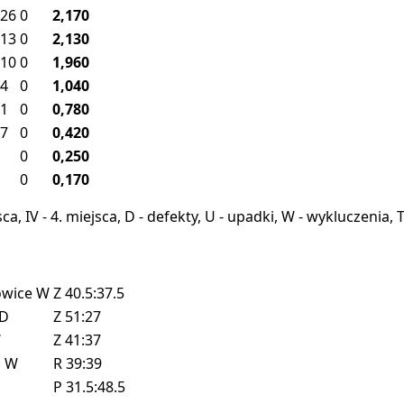
26
0
2,170
13
0
2,130
10
0
1,960
4
0
1,040
1
0
0,780
7
0
0,420
0
0,250
0
0,170
miejsca, IV - 4. miejsca, D - defekty, U - upadki, W - wykluczeni
owice
W
Z
40.5:37.5
D
Z
51:27
W
Z
41:37
z
W
R
39:39
P
31.5:48.5