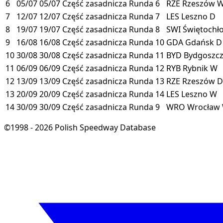
6
05/07
05/07
Część zasadnicza
Runda 6
RZE
Rzeszów
7
12/07
12/07
Część zasadnicza
Runda 7
LES
Leszno
D
8
19/07
19/07
Część zasadnicza
Runda 8
SWI
Świętochł
9
16/08
16/08
Część zasadnicza
Runda 10
GDA
Gdańsk
D
10
30/08
30/08
Część zasadnicza
Runda 11
BYD
Bydgoszc
11
06/09
06/09
Część zasadnicza
Runda 12
RYB
Rybnik
W
12
13/09
13/09
Część zasadnicza
Runda 13
RZE
Rzeszów
D
13
20/09
20/09
Część zasadnicza
Runda 14
LES
Leszno
W
14
30/09
30/09
Część zasadnicza
Runda 9
WRO
Wrocław
©1998 - 2026 Polish Speedway Database