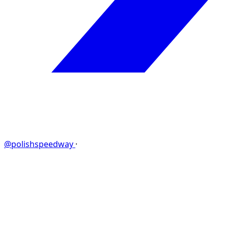
@polishspeedway
·