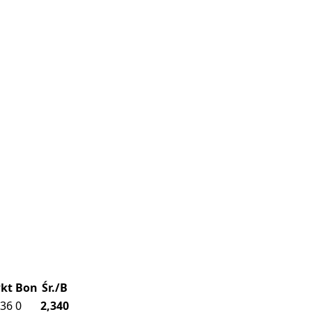
kt
Bon
Śr./B
36
0
2,340