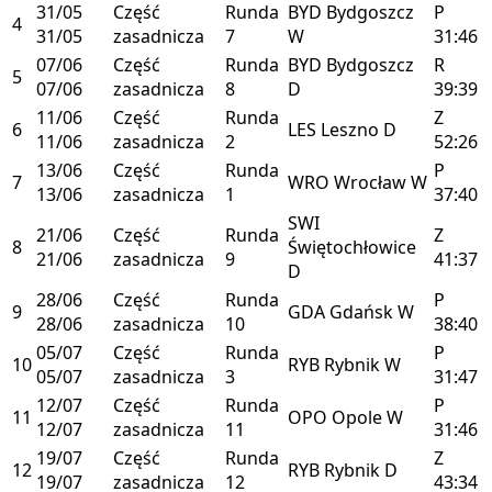
31/05
Część
Runda
BYD
Bydgoszcz
P
4
31/05
zasadnicza
7
W
31:46
07/06
Część
Runda
BYD
Bydgoszcz
R
5
07/06
zasadnicza
8
D
39:39
11/06
Część
Runda
Z
6
LES
Leszno
D
11/06
zasadnicza
2
52:26
13/06
Część
Runda
P
7
WRO
Wrocław
W
13/06
zasadnicza
1
37:40
SWI
21/06
Część
Runda
Z
8
Świętochłowice
21/06
zasadnicza
9
41:37
D
28/06
Część
Runda
P
9
GDA
Gdańsk
W
28/06
zasadnicza
10
38:40
05/07
Część
Runda
P
10
RYB
Rybnik
W
05/07
zasadnicza
3
31:47
12/07
Część
Runda
P
11
OPO
Opole
W
12/07
zasadnicza
11
31:46
19/07
Część
Runda
Z
12
RYB
Rybnik
D
19/07
zasadnicza
12
43:34