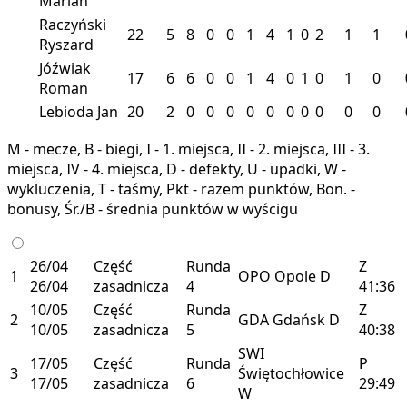
Marian
Raczyński
22
5
8
0
0
1
4
1
0
2
1
1
Ryszard
Jóźwiak
17
6
6
0
0
1
4
0
1
0
1
0
Roman
Lebioda Jan
20
2
0
0
0
0
0
0
0
0
0
0
M - mecze, B - biegi, I - 1. miejsca, II - 2. miejsca, III - 3.
miejsca, IV - 4. miejsca, D - defekty, U - upadki, W -
wykluczenia, T - taśmy, Pkt - razem punktów, Bon. -
bonusy, Śr./B - średnia punktów w wyścigu
26/04
Część
Runda
Z
1
OPO
Opole
D
26/04
zasadnicza
4
41:36
10/05
Część
Runda
Z
2
GDA
Gdańsk
D
10/05
zasadnicza
5
40:38
SWI
17/05
Część
Runda
P
3
Świętochłowice
17/05
zasadnicza
6
29:49
W