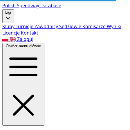
Polish Speed
way Database
Ligi
Kluby
Turnieje
Zawodnicy
Sędziowie
Komisarze
Wyniki
Licencje
Kontakt
Zaloguj
Otwórz menu główne