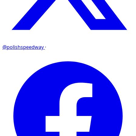
@polishspeedway
·