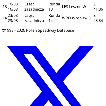
16/08
Część
Runda
Z
13
LES
Leszno
W
16/08
zasadnicza
13
41:36
23/08
Część
Runda
Z
14
WRO
Wrocław
D
23/08
zasadnicza
14
43:34
©1998 - 2026 Polish Speedway Database