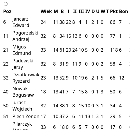
Poz
Wiek
M
B
I
II
III
IV
D
U
W
T
Pkt
Bon
Jancarz
6
24
11
38
22
8
4
1
2
1
0
86
7
Edward
Pogorzelski
11
32
8
34
15
13
6
0
0
0
0
77
1
Andrzej
Migoś
21
33
14
61
20
24
10
5
0
0
2
118
6
Edmund
Padewski
22
32
8
31
9
11
9
0
0
0
2
58
4
Jerzy
Dziatkowiak
32
23
13
52
9
10
19
6
2
1
5
66
12
Ryszard
Nowak
40
18
13
41
7
7
15
8
0
1
3
50
6
Bogusław
Jurasz
50
32
14
38
1
8
15
10
0
3
1
34
4
Wojciech
51
Plech Zenon
17
10
37
2
6
11
13
1
3
1
29
5
Pilarczyk
33
6
18
0
6
5
7
0
0
0
17
0