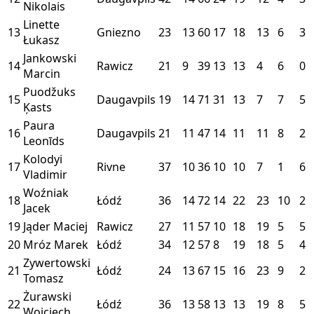
Nikolais
Linette
13
Gniezno
23
13
60
17
18
13
6
3
Łukasz
Jankowski
14
Rawicz
21
9
39
13
13
4
6
0
Marcin
Puodžuks
15
Daugavpils
19
14
71
31
13
7
7
5
Ķasts
Paura
16
Daugavpils
21
11
47
14
11
11
8
2
Leonīds
Kolodyi
17
Rivne
37
10
36
10
10
7
1
6
Vladimir
Woźniak
18
Łódź
36
14
72
14
22
23
10
2
Jacek
19
Jąder Maciej
Rawicz
27
11
57
10
18
19
5
5
20
Mróz Marek
Łódź
34
12
57
8
19
18
5
4
Zywertowski
21
Łódź
24
13
67
15
16
23
9
2
Tomasz
Żurawski
22
Łódź
36
13
58
13
13
19
8
5
Wojciech