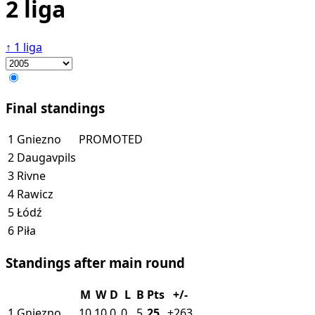
2 liga
↑
1 liga
Final standings
1
Gniezno
PROMOTED
2
Daugavpils
3
Rivne
4
Rawicz
5
Łódź
6
Piła
Standings after main round
M
W
D
L
B
Pts
+/-
1
Gniezno
10
10
0
0
5
25
+263