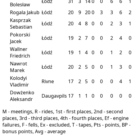
Łódź
31
3
14
0
0
6
6
1
Bolesław
Rogala Jakub
Łódź
20
9
20
0
3
3
6
2
Kasprzak
Łódź
20
4
8
0
0
2
3
1
Sebastian
Pokorski
Łódź
19
2
7
0
0
2
4
0
Jacek
Wallner
Łódź
19
1
4
0
0
1
2
0
Friedrich
Nawrot
Łódź
20
2
5
0
0
1
3
0
Marek
Kolodyi
Rivne
17
2
5
0
0
0
4
1
Vladimir
Dowżenko
Daugavpils
17
1
1
0
0
0
0
0
Aleksandr
M - meetings, R - rides, 1st - first places, 2nd - second
places, 3rd - third places, 4th - fourth places, Ef - engine
failures, F - fells, Ex - excluded, T - tapes, Pts - points, BP -
bonus points, Avg - average