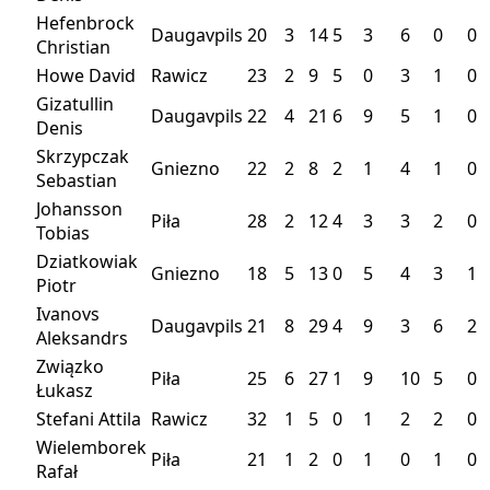
Hefenbrock
Daugavpils
20
3
14
5
3
6
0
0
Christian
Howe David
Rawicz
23
2
9
5
0
3
1
0
Gizatullin
Daugavpils
22
4
21
6
9
5
1
0
Denis
Skrzypczak
Gniezno
22
2
8
2
1
4
1
0
Sebastian
Johansson
Piła
28
2
12
4
3
3
2
0
Tobias
Dziatkowiak
Gniezno
18
5
13
0
5
4
3
1
Piotr
Ivanovs
Daugavpils
21
8
29
4
9
3
6
2
Aleksandrs
Związko
Piła
25
6
27
1
9
10
5
0
Łukasz
Stefani Attila
Rawicz
32
1
5
0
1
2
2
0
Wielemborek
Piła
21
1
2
0
1
0
1
0
Rafał