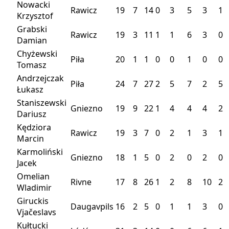
Nowacki
Rawicz
19
7
14
0
3
5
3
1
Krzysztof
Grabski
Rawicz
19
3
11
1
1
6
3
0
Damian
Chyżewski
Piła
20
1
1
0
0
1
0
0
Tomasz
Andrzejczak
Piła
24
7
27
2
5
7
2
5
Łukasz
Staniszewski
Gniezno
19
9
22
1
4
4
4
2
Dariusz
Kędziora
Rawicz
19
3
7
0
2
1
3
1
Marcin
Karmoliński
Gniezno
18
1
5
0
2
0
2
0
Jacek
Omelian
Rivne
17
8
26
1
2
8
10
2
Wladimir
Giruckis
Daugavpils
16
2
5
0
1
1
3
0
Vjačeslavs
Kułtucki