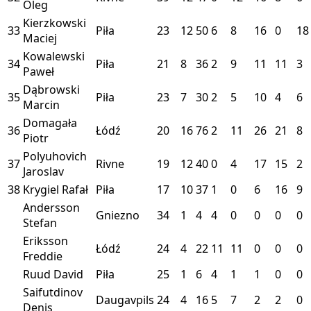
Oleg
Kierzkowski
33
Piła
23
12
50
6
8
16
0
18
Maciej
Kowalewski
34
Piła
21
8
36
2
9
11
11
3
Paweł
Dąbrowski
35
Piła
23
7
30
2
5
10
4
6
Marcin
Domagała
36
Łódź
20
16
76
2
11
26
21
8
Piotr
Polyuhovich
37
Rivne
19
12
40
0
4
17
15
2
Jaroslav
38
Krygiel Rafał
Piła
17
10
37
1
0
6
16
9
Andersson
Gniezno
34
1
4
4
0
0
0
0
Stefan
Eriksson
Łódź
24
4
22
11
11
0
0
0
Freddie
Ruud David
Piła
25
1
6
4
1
1
0
0
Saifutdinov
Daugavpils
24
4
16
5
7
2
2
0
Denis