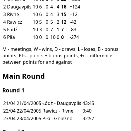
2
Daugavpils
10
6
0
4
4
16
+124
3
Rivne
10
6
0
4
3
15
+12
4
Rawicz
10
5
0
5
2
12
-42
5
Łódź
10
3
0
7
1
7
-83
6
Piła
10
0
0
10
0
0
-274
M - meetings, W - wins, D - draws, L - loses, B - bonus
points, Pts - points + bonus points, +/- - difference
between points for and against
Main Round
Round 1
21/04
21/04/2005
Łódź - Daugavpils
43:45
22/04
22/04/2005
Rawicz - Rivne
0:40
23/04
23/04/2005
Piła - Gniezno
32:57