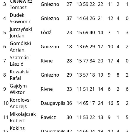
Cieślewicz
3
Gniezno
27
13
59
22
22
11
2
1
Tomasz
Dudek
4
Gniezno
37
14
64
26
21
12
4
0
Sławomir
Jurczyński
5
Łódź
23
15
69
40
14
7
1
3
Jordan
Gomólski
6
Gniezno
18
13
65
29
17
10
4
2
Adrian
Szatmári
7
Rivne
28
15
77
34
20
17
4
0
László
Kowalski
8
Gniezno
29
13
57
18
19
9
8
2
Rafał
Gajdym
9
Rivne
33
11
51
21
14
6
2
6
Wiktor
Korolovs
10
Daugavpils
36
14
65
17
24
16
5
2
Andrejs
Mikołajczak
11
Rawicz
30
11
53
22
13
9
1
5
Robert
Kokins
12
Daugavpils
42
14
66
24
19
12
4
3