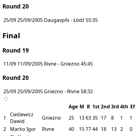
Round 20
25/09
25/09/2005
Daugavpils - Łódź
55:35
Final
Round 19
11/09
11/09/2005
Rivne - Gniezno
45:45
Round 20
25/09
25/09/2005
Gniezno - Rivne
58:32
Age
M
R
1st
2nd
3rd
4th
Ef
Cieślewicz
1
Gniezno
25
13
63
35
17
8
1
1
Dawid
2
Marko Igor
Rivne
40
15
77
44
18
13
2
0