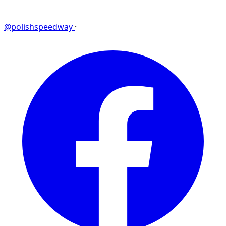
@polishspeedway
·