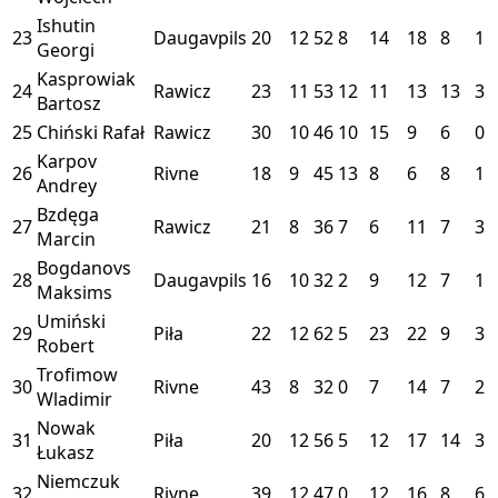
Ishutin
23
Daugavpils
20
12
52
8
14
18
8
1
Georgi
Kasprowiak
24
Rawicz
23
11
53
12
11
13
13
3
Bartosz
25
Chiński Rafał
Rawicz
30
10
46
10
15
9
6
0
Karpov
26
Rivne
18
9
45
13
8
6
8
1
Andrey
Bzdęga
27
Rawicz
21
8
36
7
6
11
7
3
Marcin
Bogdanovs
28
Daugavpils
16
10
32
2
9
12
7
1
Maksims
Umiński
29
Piła
22
12
62
5
23
22
9
3
Robert
Trofimow
30
Rivne
43
8
32
0
7
14
7
2
Wladimir
Nowak
31
Piła
20
12
56
5
12
17
14
3
Łukasz
Niemczuk
32
Rivne
39
12
47
0
12
16
8
6