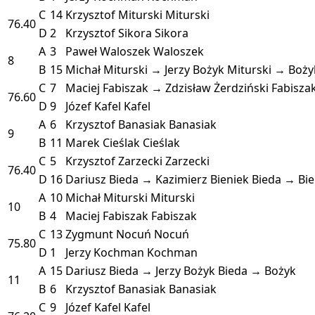
C
14
Krzysztof Miturski
Miturski
76.40
D
2
Krzysztof Sikora
Sikora
A
3
Paweł Waloszek
Waloszek
8
B
15
Michał Miturski → Jerzy Bożyk
Miturski → Boży
C
7
Maciej Fabiszak → Zdzisław Żerdziński
Fabisza
76.60
D
9
Józef Kafel
Kafel
A
6
Krzysztof Banasiak
Banasiak
9
B
11
Marek Cieślak
Cieślak
C
5
Krzysztof Zarzecki
Zarzecki
76.40
D
16
Dariusz Bieda → Kazimierz Bieniek
Bieda → Bie
A
10
Michał Miturski
Miturski
10
B
4
Maciej Fabiszak
Fabiszak
C
13
Zygmunt Nocuń
Nocuń
75.80
D
1
Jerzy Kochman
Kochman
A
15
Dariusz Bieda → Jerzy Bożyk
Bieda → Bożyk
11
B
6
Krzysztof Banasiak
Banasiak
C
9
Józef Kafel
Kafel