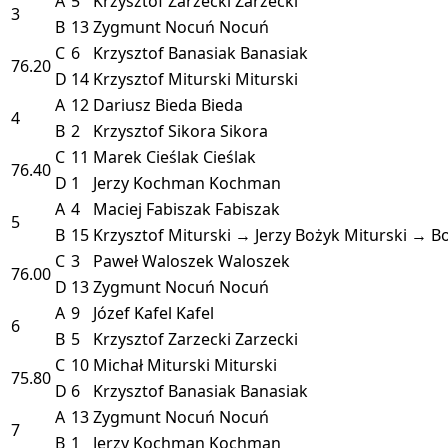
A
5
Krzysztof Zarzecki
Zarzecki
3
B
13
Zygmunt Nocuń
Nocuń
C
6
Krzysztof Banasiak
Banasiak
76.20
D
14
Krzysztof Miturski
Miturski
A
12
Dariusz Bieda
Bieda
4
B
2
Krzysztof Sikora
Sikora
C
11
Marek Cieślak
Cieślak
76.40
D
1
Jerzy Kochman
Kochman
A
4
Maciej Fabiszak
Fabiszak
5
B
15
Krzysztof Miturski → Jerzy Bożyk
Miturski → B
C
3
Paweł Waloszek
Waloszek
76.00
D
13
Zygmunt Nocuń
Nocuń
A
9
Józef Kafel
Kafel
6
B
5
Krzysztof Zarzecki
Zarzecki
C
10
Michał Miturski
Miturski
75.80
D
6
Krzysztof Banasiak
Banasiak
A
13
Zygmunt Nocuń
Nocuń
7
B
1
Jerzy Kochman
Kochman