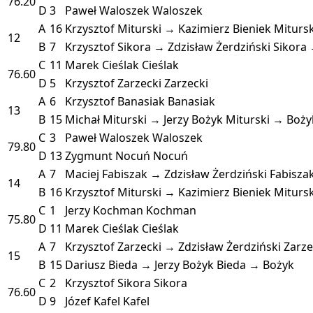
76.20
D
3
Paweł Waloszek
Waloszek
A
16
Krzysztof Miturski → Kazimierz Bieniek
Mitursk
12
B
7
Krzysztof Sikora → Zdzisław Żerdziński
Sikora 
C
11
Marek Cieślak
Cieślak
76.60
D
5
Krzysztof Zarzecki
Zarzecki
A
6
Krzysztof Banasiak
Banasiak
13
B
15
Michał Miturski → Jerzy Bożyk
Miturski → Boży
C
3
Paweł Waloszek
Waloszek
79.80
D
13
Zygmunt Nocuń
Nocuń
A
7
Maciej Fabiszak → Zdzisław Żerdziński
Fabisza
14
B
16
Krzysztof Miturski → Kazimierz Bieniek
Mitursk
C
1
Jerzy Kochman
Kochman
75.80
D
11
Marek Cieślak
Cieślak
A
7
Krzysztof Zarzecki → Zdzisław Żerdziński
Zarze
15
B
15
Dariusz Bieda → Jerzy Bożyk
Bieda → Bożyk
C
2
Krzysztof Sikora
Sikora
76.60
D
9
Józef Kafel
Kafel