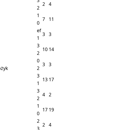
3
2
4
2
1
7
11
0
ef
3
3
1
3
10
14
2
0
3
3
ożyk
2
3
13
17
1
3
4
2
2
1
17
19
0
2
2
4
3