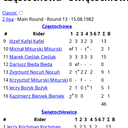
Classic
2 liga
·
Main Round ·
Round 13 ·
15.08.1982
Częstochowa
#
Rider
1
2
3
4
5
6
7
Σ
B
9
Józef Kafel
Kafel
2
3
3
2
3
13
*
10
Michał Miturski
Miturski
ef
1
-
-
2
1
1
11
Marek Cieślak
Cieślak
3
3
3
3
3
15
12
Dariusz Bieda
Bieda
0
ef
-
-
-
0
*
13
Zygmunt Nocuń
Nocuń
2
2
2
2
9
1
1
14
Krzysztof Miturski
Miturski
0
-
f
-
-
0
*
15
Jerzy Bożyk
Bożyk
2
1
0
1
5
1
1
*
16
Kazimierz Bieniek
Bieniek
0
0
2
1
2
46
Świętochłowice
#
Rider
1
2
3
4
5
6
7
Σ
B
1
Jerzy Kochman
Kochman
3
2
3
3
2
13