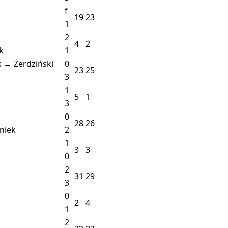
f
19
23
1
2
4
2
k
1
k → Żerdziński
0
23
25
3
1
5
1
3
0
28
26
niek
2
1
3
3
0
2
31
29
3
0
2
4
1
2