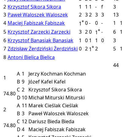
2
Krzysztof Sikora
Sikora
1
1
1
-
f
3
3
Paweł Waloszek
Waloszek
2
3
2
3
3
13
*
4
Maciej Fabiszak
Fabiszak
0
-
0
-
1
1
1
*
5
Krzysztof Zarzecki
Zarzecki
3
2
0
-
6
1
1
6
Krzysztof Banasiak
Banasiak
1
0
1
1
0
3
*
7
Zdzisław Żerdziński
Żerdziński
0
2
2
5
1
1
8
Antoni Bielica
Bielica
44
A
1
Jerzy Kochman
Kochman
1
B
9
Józef Kafel
Kafel
C
2
Krzysztof Sikora
Sikora
74.80
D
10
Michał Miturski
Miturski
A
11
Marek Cieślak
Cieślak
2
B
3
Paweł Waloszek
Waloszek
C
12
Dariusz Bieda
Bieda
74.80
D
4
Maciej Fabiszak
Fabiszak