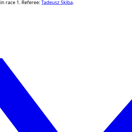
in race 1.
Referee:
Tadeusz Skiba
.