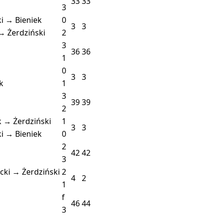
33
33
3
i → Bieniek
0
3
3
→ Żerdziński
2
3
36
36
1
0
3
3
k
1
3
39
39
2
k → Żerdziński
1
3
3
i → Bieniek
0
2
42
42
3
cki → Żerdziński
2
4
2
1
f
46
44
3