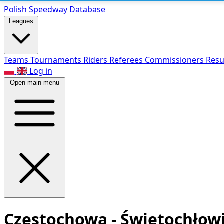
Polish Speed
way Database
Leagues
Teams
Tournaments
Riders
Referees
Commissioners
Resu
Log in
Open main menu
Częstochowa - Świętochłowi