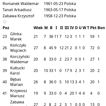
Romanek Waldemar
1961-05-23
Polska
Tanaś Arkadiusz
1963-05-17
Polska
Zabawa Krzysztof
1958-12-23
Polska
Poz
Wiek
M
B
I
II
III
IV
D
U
W
T
Pkt
Bon
Glinka
23
21
7
36
11
7
12
3
1
1
1
59
1
Marek
Kończyło
26
27
8
45
9
12
21
2
0
1
0
72
0
Wojciech
Korczyński
38
20
8
33
0
2
23
7
0
0
1
27
1
Waldemar
Kułtucki
39
20
10
33
1
0
17
9
2
3
1
20
2
Karol
Bębas
40
26
8
36
0
5
10
13
3
4
1
20
1
Marian
Krzywosz
41
19
9
33
0
0
4
20
1
4
4
4
0
Mariusz
Zabawa
27
2
8
2
2
3
1
0
0
0
13
0