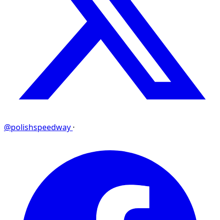
@polishspeedway
·