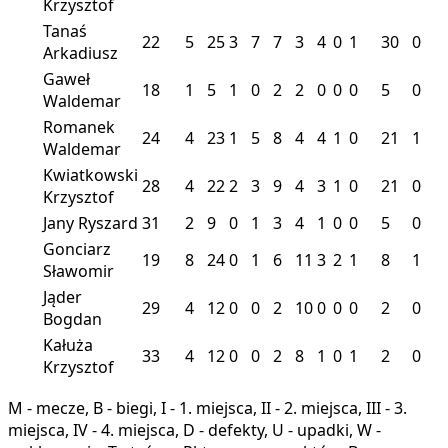
Krzysztof
Tanaś
22
5
25
3
7
7
3
4
0
1
30
0
Arkadiusz
Gaweł
18
1
5
1
0
2
2
0
0
0
5
0
Waldemar
Romanek
24
4
23
1
5
8
4
4
1
0
21
1
Waldemar
Kwiatkowski
28
4
22
2
3
9
4
3
1
0
21
0
Krzysztof
Jany Ryszard
31
2
9
0
1
3
4
1
0
0
5
0
Gonciarz
19
8
24
0
1
6
11
3
2
1
8
1
Sławomir
Jąder
29
4
12
0
0
2
10
0
0
0
2
0
Bogdan
Kałuża
33
4
12
0
0
2
8
1
0
1
2
0
Krzysztof
M - mecze, B - biegi, I - 1. miejsca, II - 2. miejsca, III - 3.
miejsca, IV - 4. miejsca, D - defekty, U - upadki, W -