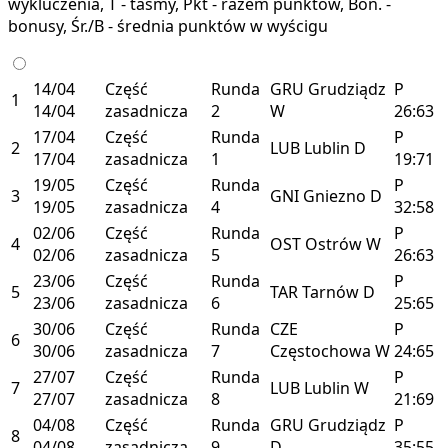
wykluczenia, T - taśmy, Pkt - razem punktów, Bon. -
bonusy, Śr./B - średnia punktów w wyścigu
14/04
Część
Runda
GRU
Grudziądz
P
1
14/04
zasadnicza
2
W
26:63
17/04
Część
Runda
P
2
LUB
Lublin
D
17/04
zasadnicza
1
19:71
19/05
Część
Runda
P
3
GNI
Gniezno
D
19/05
zasadnicza
4
32:58
02/06
Część
Runda
P
4
OST
Ostrów
W
02/06
zasadnicza
5
26:63
23/06
Część
Runda
P
5
TAR
Tarnów
D
23/06
zasadnicza
6
25:65
30/06
Część
Runda
CZE
P
6
30/06
zasadnicza
7
Częstochowa
W
24:65
27/07
Część
Runda
P
7
LUB
Lublin
W
27/07
zasadnicza
8
21:69
04/08
Część
Runda
GRU
Grudziądz
P
8
04/08
zasadnicza
9
D
35:55