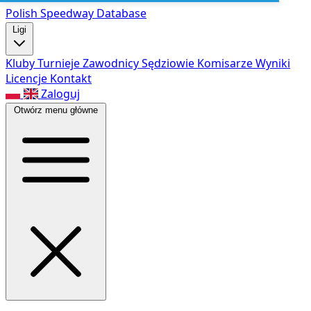
Polish Speed
way Database
Ligi
Kluby
Turnieje
Zawodnicy
Sędziowie
Komisarze
Wyniki
Licencje
Kontakt
Zaloguj
Otwórz menu główne