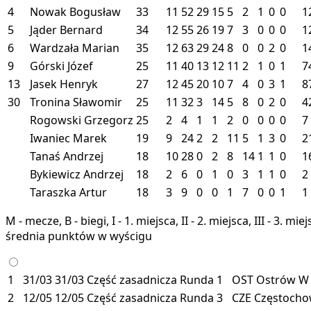
4
Nowak Bogusław
33
11
52
29
15
5
2
1
0
0
1
5
Jąder Bernard
34
12
55
26
19
7
3
0
0
0
1
6
Wardzała Marian
35
12
63
29
24
8
0
0
2
0
1
9
Górski Józef
25
11
40
13
12
11
2
1
0
1
7
13
Jasek Henryk
27
12
45
20
10
7
4
0
3
1
8
30
Tronina Sławomir
25
11
32
3
14
5
8
0
2
0
4
Rogowski Grzegorz
25
2
4
1
1
2
0
0
0
0
7
Iwaniec Marek
19
9
24
2
2
11
5
1
3
0
2
Tanaś Andrzej
18
10
28
0
2
8
14
1
1
0
1
Bykiewicz Andrzej
18
2
6
0
1
0
3
1
1
0
2
Taraszka Artur
18
3
9
0
0
1
7
0
0
1
1
M - mecze, B - biegi, I - 1. miejsca, II - 2. miejsca, III - 3. 
średnia punktów w wyścigu
1
31/03
31/03
Część zasadnicza
Runda 1
OST
Ostrów
W
2
12/05
12/05
Część zasadnicza
Runda 3
CZE
Częstoch