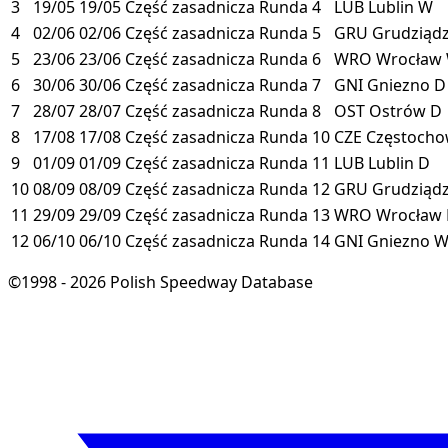
3
19/05
19/05
Część zasadnicza
Runda 4
LUB
Lublin
W
4
02/06
02/06
Część zasadnicza
Runda 5
GRU
Grudziąd
5
23/06
23/06
Część zasadnicza
Runda 6
WRO
Wrocław
6
30/06
30/06
Część zasadnicza
Runda 7
GNI
Gniezno
D
7
28/07
28/07
Część zasadnicza
Runda 8
OST
Ostrów
D
8
17/08
17/08
Część zasadnicza
Runda 10
CZE
Częstoch
9
01/09
01/09
Część zasadnicza
Runda 11
LUB
Lublin
D
10
08/09
08/09
Część zasadnicza
Runda 12
GRU
Grudziąd
11
29/09
29/09
Część zasadnicza
Runda 13
WRO
Wrocław
12
06/10
06/10
Część zasadnicza
Runda 14
GNI
Gniezno
©1998 - 2026 Polish Speedway Database