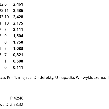
22
6
2,461
23
11
2,436
43
10
2,428
4
13
2,175
7
8
2,111
2
9
1,504
0
1,750
1
5
1,083
6
7
0,821
1
0,500
0
0,111
miejsca, IV - 4. miejsca, D - defekty, U - upadki, W - wykluczeni
P
42:48
owa
D
Z
58:32