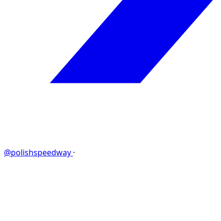
@polishspeedway
·