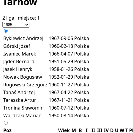
Tarnów
2 liga
, miejsce:
1
Bykiewicz Andrzej
1967-09-05
Polska
Górski Józef
1960-02-18
Polska
Iwaniec Marek
1966-04-07
Polska
Jąder Bernard
1951-05-29
Polska
Jasek Henryk
1958-01-26
Polska
Nowak Bogusław
1952-01-29
Polska
Rogowski Grzegorz
1960-11-27
Polska
Tanaś Andrzej
1967-04-22
Polska
Taraszka Artur
1967-11-21
Polska
Tronina Sławomir
1960-07-12
Polska
Wardzała Marian
1950-08-14
Polska
Poz
Wiek
M
B
I
II
III
IV
D
U
W
T
P