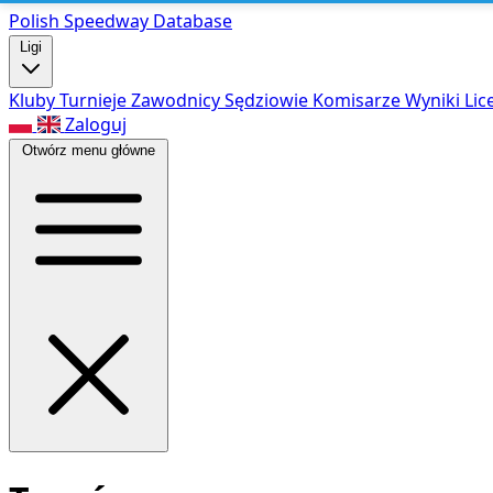
Polish Speed
way Database
Ligi
Kluby
Turnieje
Zawodnicy
Sędziowie
Komisarze
Wyniki
Lic
Zaloguj
Otwórz menu główne