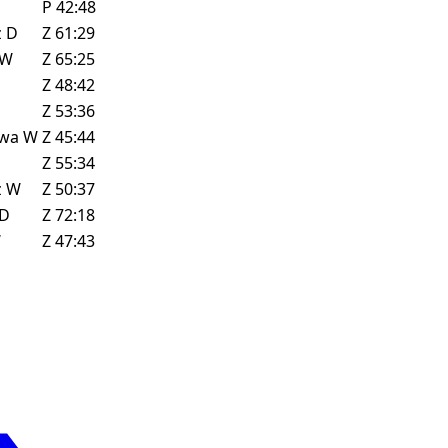
P
42:48
z
D
Z
61:29
W
Z
65:25
Z
48:42
Z
53:36
owa
W
Z
45:44
Z
55:34
z
W
Z
50:37
D
Z
72:18
W
Z
47:43