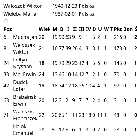
Waloszek Wiktor
1940-12-23
Polska
Wieleba Marian
1937-02-01
Polska
Poz
Wiek
M
B
I
II
III
IV
D
U
W
T
Pkt
Bon
6
Mucha Jan
20
19
90
63
9
9
1
5
2
1
216
0
2
Waloszek
8
21
16
77
39
26
4
3
3
1
1
173
0
2
Wiktor
Fołtyn
24
18
19
79
29
23
12
4
5
6
0
145
0
1
Krystian
33
Maj Erwin
24
13
46
10
14
12
7
2
1
0
70
0
1
Dudek
42
19
18
74
12
18
25
10
4
4
1
97
0
1
Lotar
Brabainski
63
20
12
31
2
9
7
7
2
4
0
31
0
1
Erwin
Waloszek
71
22
20
65
1
11
23
18
0
11
1
48
0
0
Franciszek
Hajok
28
5
17
5
6
1
3
0
2
0
28
0
1
Emanuel