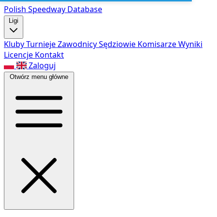
Polish Speed
way Database
Ligi
Kluby
Turnieje
Zawodnicy
Sędziowie
Komisarze
Wyniki
Licencje
Kontakt
Zaloguj
Otwórz menu główne