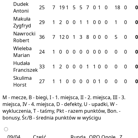
Dudek
25
7
19
1
5
5
7
0
1
0
18
0
0
Antoni
Makuła
29
1
2
0
0
1
1
0
0
0
1
0
0
Zygfryd
Nawrocki
36
7
12
0
1
3
8
0
0
0
5
0
0
Robert
Wieleba
24
1
0
0
0
0
0
0
0
0
0
0
0
Marian
Hudała
33
1
2
0
0
0
1
1
0
0
0
0
0
Franciszek
Skulima
27
1
1
0
0
0
0
0
1
0
0
0
0
Horst
M - mecze, B - biegi, I - 1. miejsca, II - 2. miejsca, III - 3.
miejsca, IV - 4. miejsca, D - defekty, U - upadki, W -
wykluczenia, T - taśmy, Pkt - razem punktów, Bon. -
bonusy, Śr./B - średnia punktów w wyścigu
09/04
Część
Runda
OPO
Opole
Z