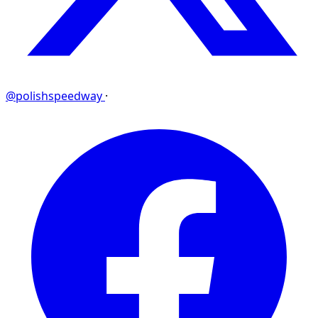
@polishspeedway
·