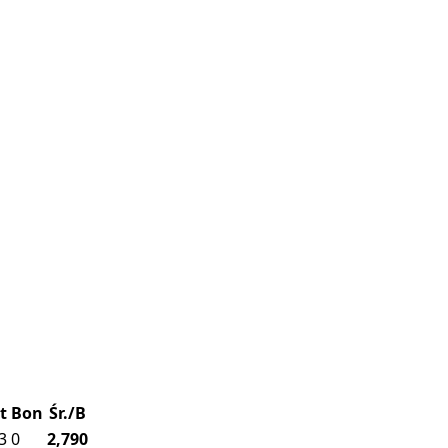
t
Bon
Śr./B
3
0
2,790