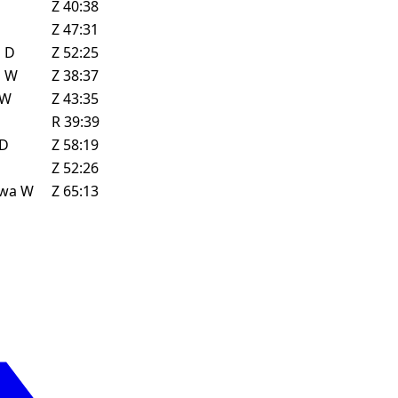
Z
40:38
Z
47:31
z
D
Z
52:25
z
W
Z
38:37
W
Z
43:35
R
39:39
D
Z
58:19
Z
52:26
owa
W
Z
65:13