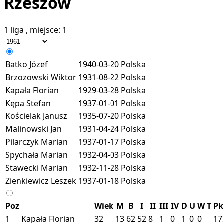
Rzeszów
1 liga
, miejsce:
1
Batko Józef
1940-03-20
Polska
Brzozowski Wiktor
1931-08-22
Polska
Kapała Florian
1929-03-28
Polska
Kępa Stefan
1937-01-01
Polska
Kościelak Janusz
1935-07-20
Polska
Malinowski Jan
1931-04-24
Polska
Pilarczyk Marian
1937-01-17
Polska
Spychała Marian
1932-04-03
Polska
Stawecki Marian
1932-11-28
Polska
Zienkiewicz Leszek
1937-01-18
Polska
Poz
Wiek
M
B
I
II
III
IV
D
U
W
T
Pk
1
Kapała Florian
32
13
62
52
8
1
0
1
0
0
17