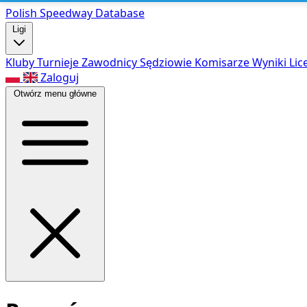
Polish Speed
way Database
Ligi
Kluby
Turnieje
Zawodnicy
Sędziowie
Komisarze
Wyniki
Lic
Zaloguj
Otwórz menu główne