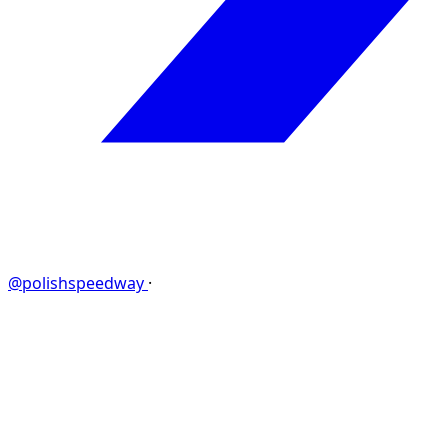
@polishspeedway
·