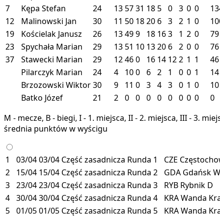
7
Kępa Stefan
24
13
57
31
18
5
0
3
0
0
13
12
Malinowski Jan
30
11
50
18
20
6
3
2
1
0
10
19
Kościelak Janusz
26
13
49
9
18
16
3
1
2
0
79
23
Spychała Marian
29
13
51
10
13
20
6
2
0
0
76
37
Stawecki Marian
29
12
46
0
16
14
12
2
1
1
46
Pilarczyk Marian
24
4
10
0
6
2
1
0
0
1
14
Brzozowski Wiktor
30
9
11
0
3
4
3
0
1
0
10
Batko Józef
21
2
0
0
0
0
0
0
0
0
0
M - mecze, B - biegi, I - 1. miejsca, II - 2. miejsca, III - 3. 
średnia punktów w wyścigu
1
03/04
03/04
Część zasadnicza
Runda 1
CZE
Częstoch
2
15/04
15/04
Część zasadnicza
Runda 2
GDA
Gdańsk
3
23/04
23/04
Część zasadnicza
Runda 3
RYB
Rybnik
D
4
30/04
30/04
Część zasadnicza
Runda 4
KRA
Wanda Kr
5
01/05
01/05
Część zasadnicza
Runda 5
KRA
Wanda Kr