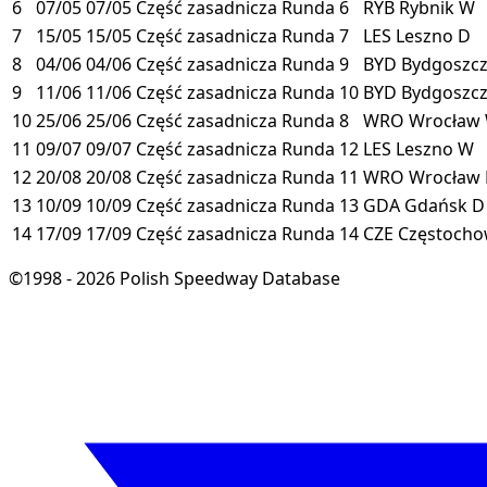
6
07/05
07/05
Część zasadnicza
Runda 6
RYB
Rybnik
W
7
15/05
15/05
Część zasadnicza
Runda 7
LES
Leszno
D
8
04/06
04/06
Część zasadnicza
Runda 9
BYD
Bydgoszc
9
11/06
11/06
Część zasadnicza
Runda 10
BYD
Bydgoszc
10
25/06
25/06
Część zasadnicza
Runda 8
WRO
Wrocław
11
09/07
09/07
Część zasadnicza
Runda 12
LES
Leszno
W
12
20/08
20/08
Część zasadnicza
Runda 11
WRO
Wrocław
13
10/09
10/09
Część zasadnicza
Runda 13
GDA
Gdańsk
D
14
17/09
17/09
Część zasadnicza
Runda 14
CZE
Częstoch
©1998 - 2026 Polish Speedway Database