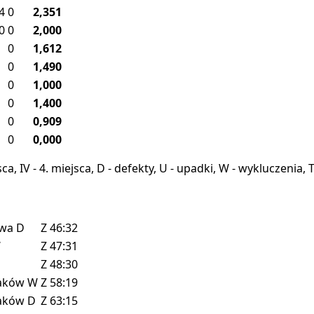
4
0
2,351
0
0
2,000
0
1,612
0
1,490
0
1,000
0
1,400
0
0,909
0
0,000
miejsca, IV - 4. miejsca, D - defekty, U - upadki, W - wykluczeni
owa
D
Z
46:32
W
Z
47:31
Z
48:30
aków
W
Z
58:19
aków
D
Z
63:15