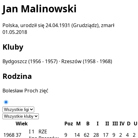
Jan Malinowski
Polska, urodził się 24.04.1931 (Grudziądz), zmarł
01.05.2018
Kluby
Bydgoszcz
(1956 - 1957) ·
Rzeszów
(1958 - 1968)
Rodzina
Bolesław Proch
zięć
Wiek
Poz
M
B
I
II
III
IV
D
U
I
1
RZE
1968
37
9
14
62
28
17
9
2
4
2