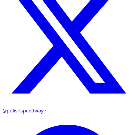
@polishspeedway
·