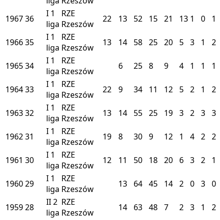
liga
Rzeszów
I
1
RZE
1967
36
22
13
52
15
21
13
1
0
1
liga
Rzeszów
I
1
RZE
1966
35
13
14
58
25
20
5
3
1
2
liga
Rzeszów
I
1
RZE
1965
34
6
25
8
9
4
1
1
1
liga
Rzeszów
I
1
RZE
1964
33
22
9
34
11
12
5
2
1
2
liga
Rzeszów
I
1
RZE
1963
32
13
14
55
25
19
3
2
3
3
liga
Rzeszów
I
1
RZE
1962
31
19
8
30
9
12
1
4
2
2
liga
Rzeszów
I
1
RZE
1961
30
12
11
50
18
20
6
3
2
1
liga
Rzeszów
I
1
RZE
1960
29
13
64
45
14
2
0
3
0
liga
Rzeszów
II
2
RZE
1959
28
14
63
48
7
2
3
1
2
liga
Rzeszów