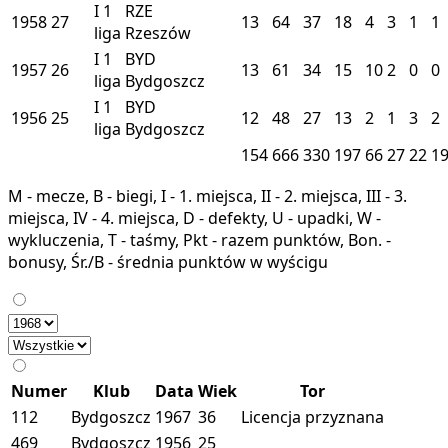
I
1
RZE
1958
27
13
64
37
18
4
3
1
1
liga
Rzeszów
I
1
BYD
1957
26
13
61
34
15
10
2
0
0
liga
Bydgoszcz
I
1
BYD
1956
25
12
48
27
13
2
1
3
2
liga
Bydgoszcz
154
666
330
197
66
27
22
1
M - mecze, B - biegi, I - 1. miejsca, II - 2. miejsca, III - 3.
miejsca, IV - 4. miejsca, D - defekty, U - upadki, W -
wykluczenia, T - taśmy, Pkt - razem punktów, Bon. -
bonusy, Śr./B - średnia punktów w wyścigu
Numer
Klub
Data
Wiek
Tor
112
Bydgoszcz
1967
36
Licencja przyznana
469
Bydgoszcz
1956
25