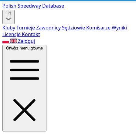
Polish Speed
way Database
Ligi
Kluby
Turnieje
Zawodnicy
Sędziowie
Komisarze
Wyniki
Licencje
Kontakt
Zaloguj
Otwórz menu główne