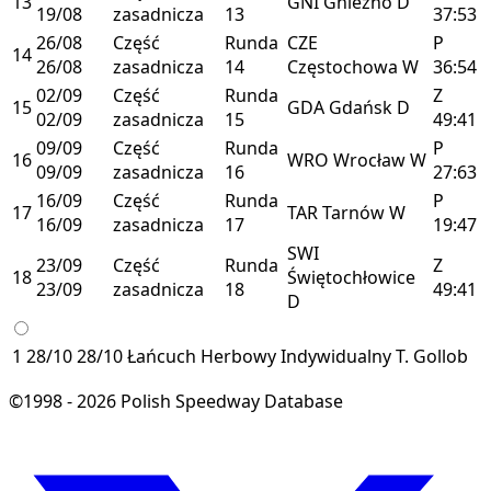
13
GNI
Gniezno
D
19/08
zasadnicza
13
37:53
26/08
Część
Runda
CZE
P
14
26/08
zasadnicza
14
Częstochowa
W
36:54
02/09
Część
Runda
Z
15
GDA
Gdańsk
D
02/09
zasadnicza
15
49:41
09/09
Część
Runda
P
16
WRO
Wrocław
W
09/09
zasadnicza
16
27:63
16/09
Część
Runda
P
17
TAR
Tarnów
W
16/09
zasadnicza
17
19:47
SWI
23/09
Część
Runda
Z
18
Świętochłowice
23/09
zasadnicza
18
49:41
D
1
28/10
28/10
Łańcuch Herbowy
Indywidualny
T. Gollob
©1998 - 2026 Polish Speedway Database