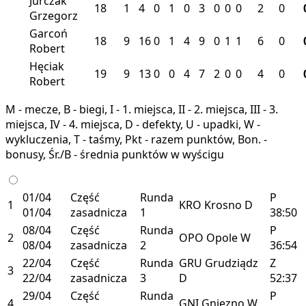
Jurczak
18
1
4
0
1
0
3
0
0
0
2
0
Grzegorz
Garcoń
18
9
16
0
1
4
9
0
1
1
6
0
Robert
Hęciak
19
9
13
0
0
4
7
2
0
0
4
0
Robert
M - mecze, B - biegi, I - 1. miejsca, II - 2. miejsca, III - 3.
miejsca, IV - 4. miejsca, D - defekty, U - upadki, W -
wykluczenia, T - taśmy, Pkt - razem punktów, Bon. -
bonusy, Śr./B - średnia punktów w wyścigu
01/04
Część
Runda
P
1
KRO
Krosno
D
01/04
zasadnicza
1
38:50
08/04
Część
Runda
P
2
OPO
Opole
W
08/04
zasadnicza
2
36:54
22/04
Część
Runda
GRU
Grudziądz
Z
3
22/04
zasadnicza
3
D
52:37
29/04
Część
Runda
P
4
GNI
Gniezno
W