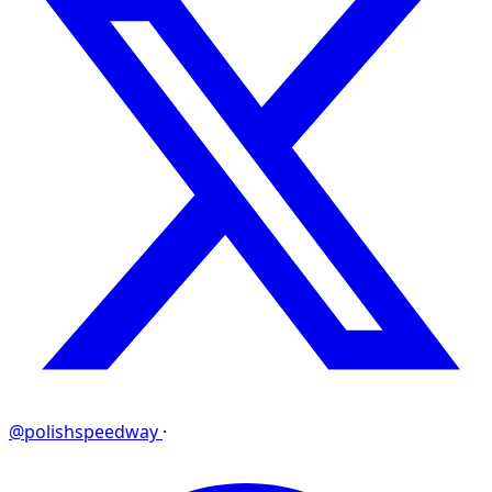
@polishspeedway
·