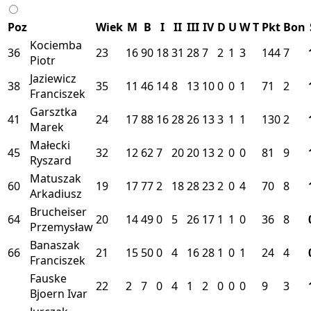
Poz
Wiek
M
B
I
II
III
IV
D
U
W
T
Pkt
Bon
Kociemba
36
23
16
90
18
31
28
7
2
1
3
144
7
Piotr
Jaziewicz
38
35
11
46
14
8
13
10
0
0
1
71
2
Franciszek
Garsztka
41
24
17
88
16
28
26
13
3
1
1
130
2
Marek
Małecki
45
32
12
62
7
20
20
13
2
0
0
81
9
Ryszard
Matuszak
60
19
17
77
2
18
28
23
2
0
4
70
8
Arkadiusz
Brucheiser
64
20
14
49
0
5
26
17
1
1
0
36
8
Przemysław
Banaszak
66
21
15
50
0
4
16
28
1
0
1
24
4
Franciszek
Fauske
22
2
7
0
4
1
2
0
0
0
9
3
Bjoern Ivar