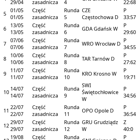
29/04
zasadnicza
4
22:68
01/05
Część
Runda
CZE
P
5
01/05
zasadnicza
5
Częstochowa
D
33:57
13/05
Część
Runda
P
6
GDA
Gdańsk
W
13/05
zasadnicza
6
29:60
07/06
Część
Runda
P
7
WRO
Wrocław
D
07/06
zasadnicza
7
34:55
10/06
Część
Runda
P
8
TAR
Tarnów
D
10/06
zasadnicza
8
27:62
11/07
Część
Runda
P
9
KRO
Krosno
W
11/07
zasadnicza
10
19:71
SWI
14/07
Część
Runda
P
10
Świętochłowice
14/07
zasadnicza
9
34:56
W
22/07
Część
Runda
P
11
OPO
Opole
D
22/07
zasadnicza
11
36:54
29/07
Część
Runda
GRU
Grudziądz
Z
12
29/07
zasadnicza
12
W
40:0
19/08
Część
Runda
P