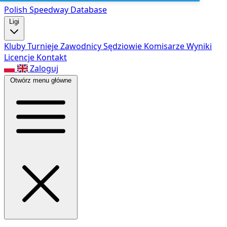
Polish Speed
way Database
Ligi
Kluby
Turnieje
Zawodnicy
Sędziowie
Komisarze
Wyniki
Licencje
Kontakt
Zaloguj
Otwórz menu główne