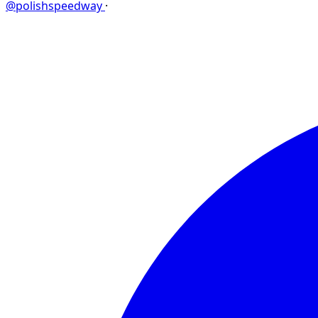
@polishspeedway
·