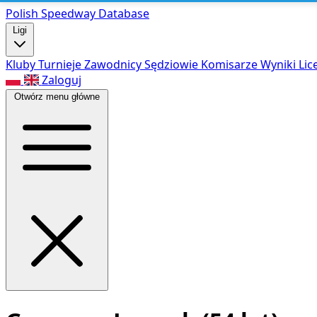
Polish Speed
way Database
Ligi
Kluby
Turnieje
Zawodnicy
Sędziowie
Komisarze
Wyniki
Lic
Zaloguj
Otwórz menu główne