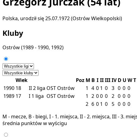
Grzegorz Jurczak
(54 lat)
Polska, urodził się 25.07.1972 (Ostrów Wielkopolski)
Kluby
Ostrów
(1989 - 1990, 1992)
Wiek
Poz
M
B
I
II
III
IV
D
U
W
T
1990
18
II
2 liga
OST
Ostrów
1
4
0
1
0
3
0
0
0
1989
17
I
1 liga
OST
Ostrów
1
2
0
0
0
2
0
0
0
2
6
0
1
0
5
0
0
0
M - mecze, B - biegi, I - 1. miejsca, II - 2. miejsca, III - 3. 
średnia punktów w wyścigu