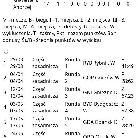
Sokołowski
17
1
1
0
0
0
0
0
0
1
0
0
Andrzej
M - mecze, B - biegi, I - 1. miejsca, II - 2. miejsca, III - 3.
miejsca, IV - 4. miejsca, D - defekty, U - upadki, W -
wykluczenia, T - taśmy, Pkt - razem punktów, Bon. -
bonusy, Śr./B - średnia punktów w wyścigu
29/03
Część
Runda
P
1
RYB
Rybnik
W
29/03
zasadnicza
1
41:49
04/04
Część
Runda
P
2
GOR
Gorzów
W
04/04
zasadnicza
2
28:62
12/04
Część
Runda
Z
3
GNI
Gniezno
D
12/04
zasadnicza
3
67:23
03/05
Część
Runda
BYD
Bydgoszcz
Z
4
03/05
zasadnicza
4
W
52:38
17/05
Część
Runda
Z
5
GDA
Gdańsk
D
17/05
zasadnicza
5
28:20
24/05
Część
Runda
P
6
OPO
Opole
W