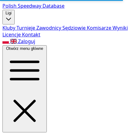
Polish Speed
way Database
Ligi
Kluby
Turnieje
Zawodnicy
Sędziowie
Komisarze
Wyniki
Licencje
Kontakt
Zaloguj
Otwórz menu główne