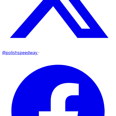
@polishspeedway
·