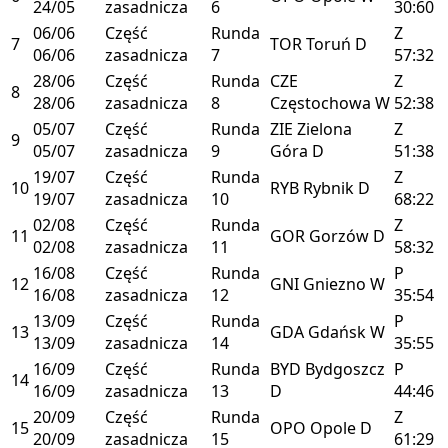
24/05
zasadnicza
6
30:60
06/06
Część
Runda
Z
7
TOR
Toruń
D
06/06
zasadnicza
7
57:32
28/06
Część
Runda
CZE
Z
8
28/06
zasadnicza
8
Częstochowa
W
52:38
05/07
Część
Runda
ZIE
Zielona
Z
9
05/07
zasadnicza
9
Góra
D
51:38
19/07
Część
Runda
Z
10
RYB
Rybnik
D
19/07
zasadnicza
10
68:22
02/08
Część
Runda
Z
11
GOR
Gorzów
D
02/08
zasadnicza
11
58:32
16/08
Część
Runda
P
12
GNI
Gniezno
W
16/08
zasadnicza
12
35:54
13/09
Część
Runda
P
13
GDA
Gdańsk
W
13/09
zasadnicza
14
35:55
16/09
Część
Runda
BYD
Bydgoszcz
P
14
16/09
zasadnicza
13
D
44:46
20/09
Część
Runda
Z
15
OPO
Opole
D
20/09
zasadnicza
15
61:29