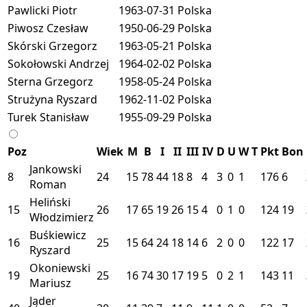
Pawlicki Piotr
1963-07-31
Polska
Piwosz Czesław
1950-06-29
Polska
Skórski Grzegorz
1963-05-21
Polska
Sokołowski Andrzej
1964-02-02
Polska
Sterna Grzegorz
1958-05-24
Polska
Strużyna Ryszard
1962-11-02
Polska
Turek Stanisław
1955-09-29
Polska
Poz
Wiek
M
B
I
II
III
IV
D
U
W
T
Pkt
Bon
Jankowski
8
24
15
78
44
18
8
4
3
0
1
176
6
Roman
Heliński
15
26
17
65
19
26
15
4
0
1
0
124
19
Włodzimierz
Buśkiewicz
16
25
15
64
24
18
14
6
2
0
0
122
17
Ryszard
Okoniewski
19
25
16
74
30
17
19
5
0
2
1
143
11
Mariusz
Jąder