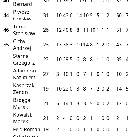
40
30
11
39
7
11
9
11
1
0
0
52
7
Bernard
Piwosz
44
31
10
43
6
14
10
5
5
1
2
56
7
Czesław
Turek
46
26
12
40
8
8
11
10
1
1
1
51
7
Stanisław
Cichy
55
23
13
38
3
10
14
8
1
2
0
43
7
Andrzej
Sterna
23
10
29
5
6
8
8
1
1
0
35
4
Grzegorz
Adamczak
27
3
10
1
0
7
1
0
1
0
10
2
Kazimierz
Kasprzak
19
10
22
0
3
8
7
2
0
2
14
5
Zenon
Bzdęga
21
6
14
1
3
3
5
0
0
2
12
0
Marek
Kowalski
21
2
4
0
0
2
1
1
0
0
2
1
Marek
Feld Roman
19
2
2
0
0
1
1
0
0
0
1
0