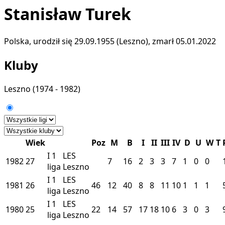
Stanisław Turek
Polska, urodził się 29.09.1955 (Leszno), zmarł 05.01.2022
Kluby
Leszno
(1974 - 1982)
Wiek
Poz
M
B
I
II
III
IV
D
U
W
T
I
1
LES
1982
27
7
16
2
3
3
7
1
0
0
liga
Leszno
I
1
LES
1981
26
46
12
40
8
8
11
10
1
1
1
liga
Leszno
I
1
LES
1980
25
22
14
57
17
18
10
6
3
0
3
liga
Leszno