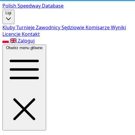
Polish Speed
way Database
Ligi
Kluby
Turnieje
Zawodnicy
Sędziowie
Komisarze
Wyniki
Licencje
Kontakt
Zaloguj
Otwórz menu główne