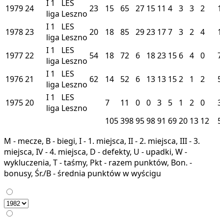
I
1
LES
1979
24
23
15
65
27
15
11
4
3
3
2
liga
Leszno
I
1
LES
1978
23
20
18
85
29
23
17
7
3
2
4
liga
Leszno
I
1
LES
1977
22
54
18
72
6
18
23
15
6
4
0
liga
Leszno
I
1
LES
1976
21
62
14
52
6
13
13
15
2
1
2
liga
Leszno
I
1
LES
1975
20
7
11
0
0
3
5
1
2
0
liga
Leszno
105
398
95
98
91
69
20
13
12
M - mecze, B - biegi, I - 1. miejsca, II - 2. miejsca, III - 3.
miejsca, IV - 4. miejsca, D - defekty, U - upadki, W -
wykluczenia, T - taśmy, Pkt - razem punktów, Bon. -
bonusy, Śr./B - średnia punktów w wyścigu