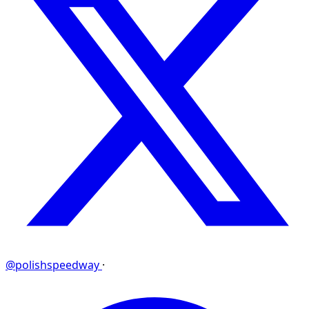
@polishspeedway
·