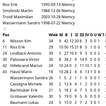
Riss Erik
1995-09-13
Niemcy
Smolinski Martin
1984-12-06
Niemcy
Troidl Maximilian
2003-10-28
Niemcy
Wassermann Sandro
1998-07-22
Niemcy
Poz
Wiek
M
B
I
II
III
IV
D
U
W
T
6
Nilsson Kim
34
9
42
12
20
6
3
0
0
1
11
Riss Erik
29
10
50
15
21
8
5
1
0
0
24
Lindbäck Antonio
39
5
27
10
3
9
3
0
0
2
30
Palovaara Victor
30
8
34
2
9
14
9
0
0
0
42
Hillebrand Marius
24
10
24
0
2
11
10
1
0
0
43
Häusl Mario
18
10
28
2
4
4
13
1
0
4
Wassermann Sandro
26
1
5
2
1
1
0
0
0
1
Castagna Michele
30
2
12
4
4
1
2
0
0
1
Bachhuber Erik
21
5
18
2
4
7
5
0
0
0
Grobauer Valentin
30
5
19
0
9
5
6
0
0
0
Baumann Lukas
24
5
15
0
2
7
2
3
0
1