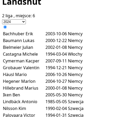
Landshut
2 liga
, miejsce:
6
Bachhuber Erik
2003-10-06
Niemcy
Baumann Lukas
2000-12-22
Niemcy
Bielmeier Julian
2002-01-08
Niemcy
Castagna Michele
1994-03-04
Włochy
Cymerman Kacper
2007-09-11
Niemcy
Grobauer Valentin
1994-12-21
Niemcy
Häusl Mario
2006-10-26
Niemcy
Hegener Marlon
2004-10-27
Niemcy
Hillebrand Marius
2000-01-08
Niemcy
Iken Ben
2005-05-30
Niemcy
Lindbäck Antonio
1985-05-05
Szwecja
Nilsson Kim
1990-02-04
Szwecja
Palovaara Victor
1994-01-31
Szwecja