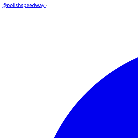
@polishspeedway
·