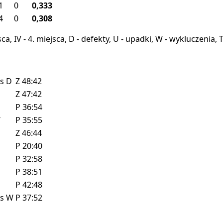
1
0
0,333
4
0
0,308
miejsca, IV - 4. miejsca, D - defekty, U - upadki, W - wykluczeni
ls
D
Z
48:42
Z
47:42
P
36:54
W
P
35:55
Z
46:44
P
20:40
P
32:58
P
38:51
P
42:48
ls
W
P
37:52