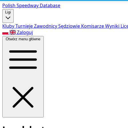
Polish Speed
way Database
Ligi
Kluby
Turnieje
Zawodnicy
Sędziowie
Komisarze
Wyniki
Lic
Zaloguj
Otwórz menu główne