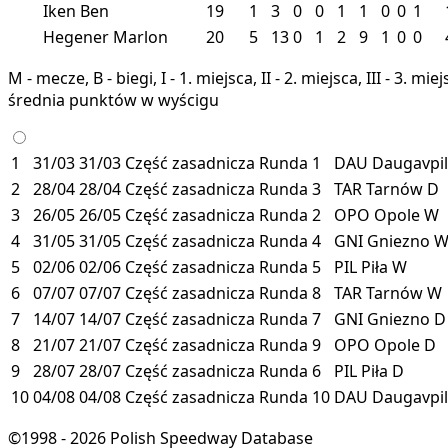
Iken Ben
19
1
3
0
0
1
1
0
0
1
Hegener Marlon
20
5
13
0
1
2
9
1
0
0
M - mecze, B - biegi, I - 1. miejsca, II - 2. miejsca, III - 3. 
średnia punktów w wyścigu
1
31/03
31/03
Część zasadnicza
Runda 1
DAU
Daugavpi
2
28/04
28/04
Część zasadnicza
Runda 3
TAR
Tarnów
D
3
26/05
26/05
Część zasadnicza
Runda 2
OPO
Opole
W
4
31/05
31/05
Część zasadnicza
Runda 4
GNI
Gniezno
5
02/06
02/06
Część zasadnicza
Runda 5
PIL
Piła
W
6
07/07
07/07
Część zasadnicza
Runda 8
TAR
Tarnów
W
7
14/07
14/07
Część zasadnicza
Runda 7
GNI
Gniezno
D
8
21/07
21/07
Część zasadnicza
Runda 9
OPO
Opole
D
9
28/07
28/07
Część zasadnicza
Runda 6
PIL
Piła
D
10
04/08
04/08
Część zasadnicza
Runda 10
DAU
Daugavpi
©1998 - 2026 Polish Speedway Database