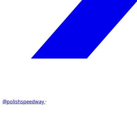
@polishspeedway
·