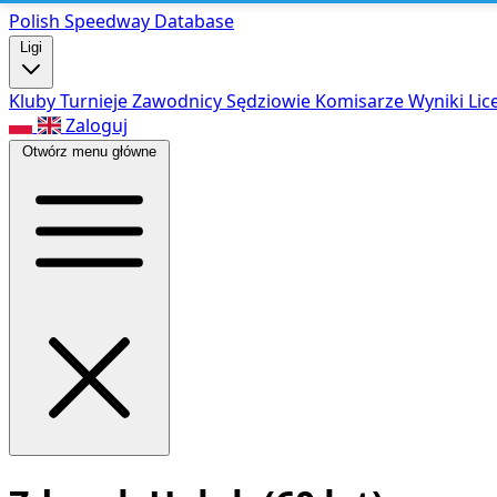
Polish Speed
way Database
Ligi
Kluby
Turnieje
Zawodnicy
Sędziowie
Komisarze
Wyniki
Lic
Zaloguj
Otwórz menu główne