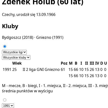
Zdenek Holub
(60 lat)
Czechy, urodził się 13.09.1966
Kluby
Bydgoszcz
(2018) ·
Gniezno
(1991)
Wiek
Poz
M
B
I
II
III
IV
D
U
1991
25
II
2 liga
GNI
Gniezno
61
15
66
10
15
26
13
0
0
15
66
10
15
26
13
0
0
M - mecze, B - biegi, I - 1. miejsca, II - 2. miejsca, III - 3. 
średnia punktów w wyścigu