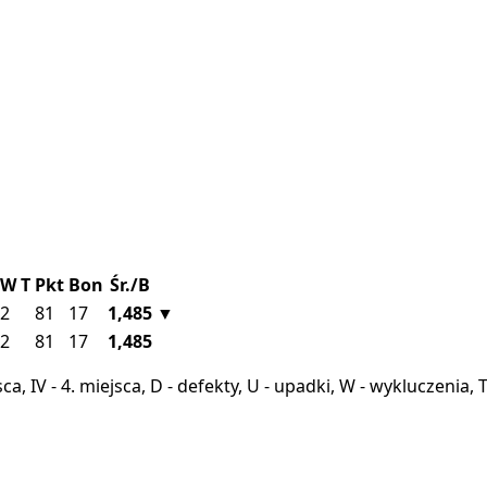
W
T
Pkt
Bon
Śr./B
2
81
17
1,485
▼
2
81
17
1,485
miejsca, IV - 4. miejsca, D - defekty, U - upadki, W - wykluczeni