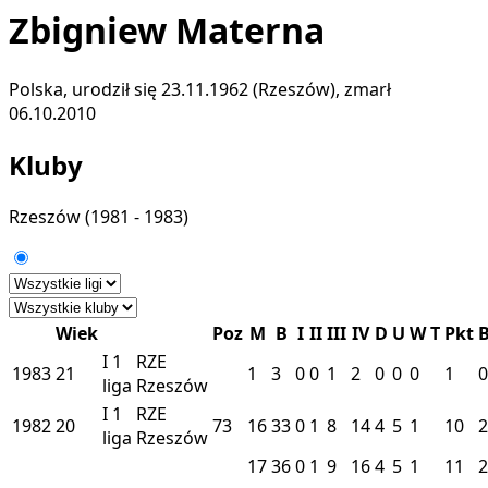
Zbigniew Materna
Polska, urodził się 23.11.1962 (Rzeszów), zmarł
06.10.2010
Kluby
Rzeszów
(1981 - 1983)
Wiek
Poz
M
B
I
II
III
IV
D
U
W
T
Pkt
I
1
RZE
1983
21
1
3
0
0
1
2
0
0
0
1
0
liga
Rzeszów
I
1
RZE
1982
20
73
16
33
0
1
8
14
4
5
1
10
2
liga
Rzeszów
17
36
0
1
9
16
4
5
1
11
2