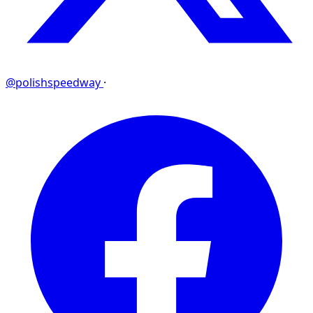
@polishspeedway
·