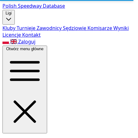
Polish Speed
way Database
Ligi
Kluby
Turnieje
Zawodnicy
Sędziowie
Komisarze
Wyniki
Licencje
Kontakt
Zaloguj
Otwórz menu główne