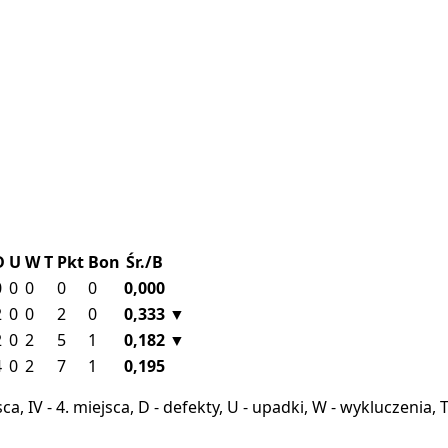
D
U
W
T
Pkt
Bon
Śr./B
0
0
0
0
0
0,000
2
0
0
2
0
0,333
▼
2
0
2
5
1
0,182
▼
4
0
2
7
1
0,195
miejsca, IV - 4. miejsca, D - defekty, U - upadki, W - wykluczeni