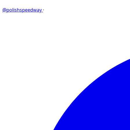
@polishspeedway
·