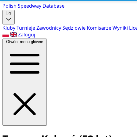
Polish Speed
way Database
Ligi
Kluby
Turnieje
Zawodnicy
Sędziowie
Komisarze
Wyniki
Lic
Zaloguj
Otwórz menu główne