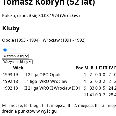
Tomasz Kobryń
(52 lat)
Polska, urodził się 30.08.1974 (Wrocław)
Kluby
Opole
(1993 - 1994) ·
Wrocław
(1991 - 1992)
Wiek
Poz
M
B
I
II
III
IV
1993
19
II
2 liga
OPO
Opole
1
2
0
0
0
2
1992
18
I
1 liga
WRO
Wrocław
1
6
0
0
2
2
1992
18
II
2 liga
WRO II
Wrocław II
91
9
33
0
0
5
24
11
41
0
0
7
28
M - mecze, B - biegi, I - 1. miejsca, II - 2. miejsca, III - 3. 
średnia punktów w wyścigu