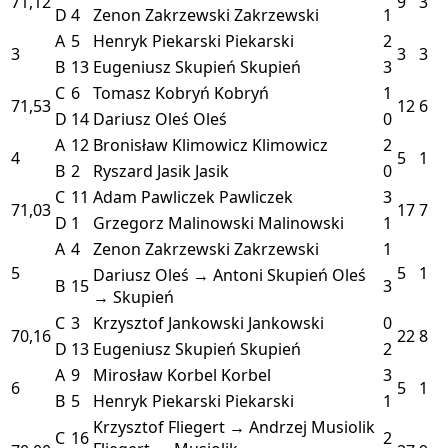
71,12
9
3
D
4
Zenon Zakrzewski
Zakrzewski
1
A
5
Henryk Piekarski
Piekarski
2
3
3
3
B
13
Eugeniusz Skupień
Skupień
3
C
6
Tomasz Kobryń
Kobryń
1
71,53
12
6
D
14
Dariusz Oleś
Oleś
0
A
12
Bronisław Klimowicz
Klimowicz
2
4
5
1
B
2
Ryszard Jasik
Jasik
0
C
11
Adam Pawliczek
Pawliczek
3
71,03
17
7
D
1
Grzegorz Malinowski
Malinowski
1
A
4
Zenon Zakrzewski
Zakrzewski
1
5
5
1
Dariusz Oleś → Antoni Skupień
Oleś
B
15
3
→ Skupień
C
3
Krzysztof Jankowski
Jankowski
0
70,16
22
8
D
13
Eugeniusz Skupień
Skupień
2
A
9
Mirosław Korbel
Korbel
3
6
5
1
B
5
Henryk Piekarski
Piekarski
1
Krzysztof Fliegert → Andrzej Musiolik
C
16
2