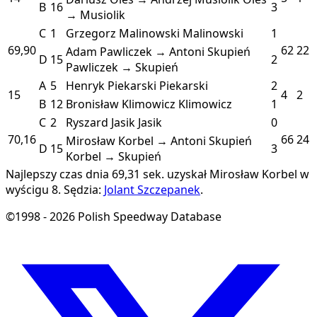
B
16
3
→ Musiolik
C
1
Grzegorz Malinowski
Malinowski
1
69,90
62
22
Adam Pawliczek → Antoni Skupień
D
15
2
Pawliczek → Skupień
A
5
Henryk Piekarski
Piekarski
2
15
4
2
B
12
Bronisław Klimowicz
Klimowicz
1
C
2
Ryszard Jasik
Jasik
0
70,16
66
24
Mirosław Korbel → Antoni Skupień
D
15
3
Korbel → Skupień
Najlepszy czas dnia 69,31 sek. uzyskał Mirosław Korbel w
wyścigu 8.
Sędzia:
Jolant Szczepanek
.
©1998 - 2026 Polish Speedway Database