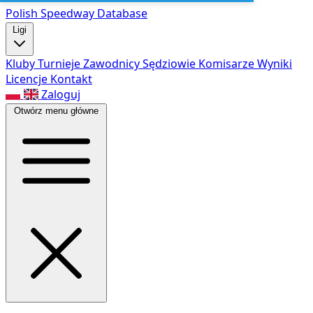
Polish Speed
way Database
Ligi
Kluby
Turnieje
Zawodnicy
Sędziowie
Komisarze
Wyniki
Licencje
Kontakt
Zaloguj
Otwórz menu główne