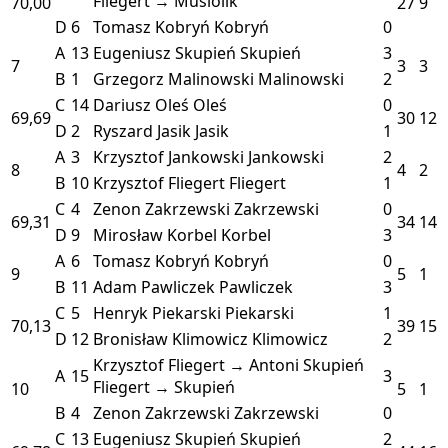
Fliegert → Musiolik
70,00
27
9
D
6
Tomasz Kobryń
Kobryń
0
A
13
Eugeniusz Skupień
Skupień
3
7
3
3
B
1
Grzegorz Malinowski
Malinowski
2
C
14
Dariusz Oleś
Oleś
0
69,69
30
12
D
2
Ryszard Jasik
Jasik
1
A
3
Krzysztof Jankowski
Jankowski
2
8
4
2
B
10
Krzysztof Fliegert
Fliegert
1
C
4
Zenon Zakrzewski
Zakrzewski
0
69,31
34
14
D
9
Mirosław Korbel
Korbel
3
A
6
Tomasz Kobryń
Kobryń
0
9
5
1
B
11
Adam Pawliczek
Pawliczek
3
C
5
Henryk Piekarski
Piekarski
1
70,13
39
15
D
12
Bronisław Klimowicz
Klimowicz
2
Krzysztof Fliegert → Antoni Skupień
A
15
3
Fliegert → Skupień
10
5
1
B
4
Zenon Zakrzewski
Zakrzewski
0
C
13
Eugeniusz Skupień
Skupień
2