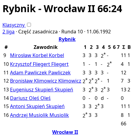
Rybnik - Wrocław II 66:24
Klasyczny
2 liga
·
Część zasadnicza ·
Runda 10 ·
11.06.1992
Rybnik
#
Zawodnik
1
2
3
4
5
6
7
Σ
B
*
9
Mirosław Korbel
Korbel
3
3
3
-
11
1
2
*
10
Krzysztof Fliegert
Fliegert
1
-
1
-
4
1
2
11
Adam Pawliczek
Pawliczek
3
3
3
3
-
12
*
*
*
12
Bronisław Klimowicz
Klimowicz
-
1
7
3
2
2
2
*
*
13
Eugeniusz Skupień
Skupień
3
3
3
13
2
2
2
14
Dariusz Oleś
Oleś
0
-
0
d
-
0
*
15
Antoni Skupień
Skupień
3
3
3
11
1
2
*
16
Andrzej Musiolik
Musiolik
3
3
8
1
2
66
Wrocław II