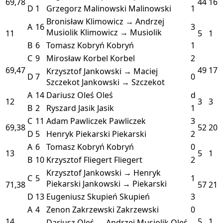
69,78
44
16
D
1
Grzegorz Malinowski
Malinowski
1
Bronisław Klimowicz → Andrzej
A
16
3
Musiolik
Klimowicz → Musiolik
11
5
1
B
6
Tomasz Kobryń
Kobryń
1
C
9
Mirosław Korbel
Korbel
2
69,47
49
17
Krzysztof Jankowski → Maciej
D
7
0
Szczekot
Jankowski → Szczekot
A
14
Dariusz Oleś
Oleś
d
12
3
3
B
2
Ryszard Jasik
Jasik
1
C
11
Adam Pawliczek
Pawliczek
3
69,38
52
20
D
5
Henryk Piekarski
Piekarski
2
A
6
Tomasz Kobryń
Kobryń
0
13
5
1
B
10
Krzysztof Fliegert
Fliegert
2
Krzysztof Jankowski → Henryk
C
5
1
Piekarski
Jankowski → Piekarski
71,38
57
21
D
13
Eugeniusz Skupień
Skupień
3
A
4
Zenon Zakrzewski
Zakrzewski
0
14
5
1
Dariusz Oleś → Andrzej Musiolik
Oleś