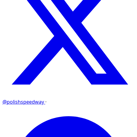
@polishspeedway
·