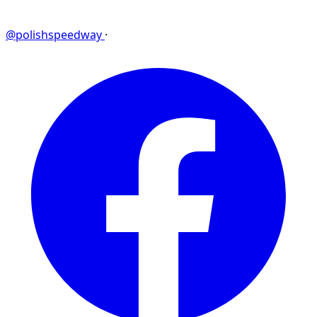
@polishspeedway
·