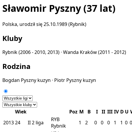
Sławomir Pyszny
(37 lat)
Polska, urodził się 25.10.1989 (Rybnik)
Kluby
Rybnik
(2006 - 2010, 2013) ·
Wanda Kraków
(2011 - 2012)
Rodzina
Bogdan Pyszny
kuzyn
·
Piotr Pyszny
kuzyn
Wiek
Poz
M
B
I
II
III
IV
D
U
RYB
2013
24
II
2 liga
1
2
0
0
0
1
1
0
Rybnik