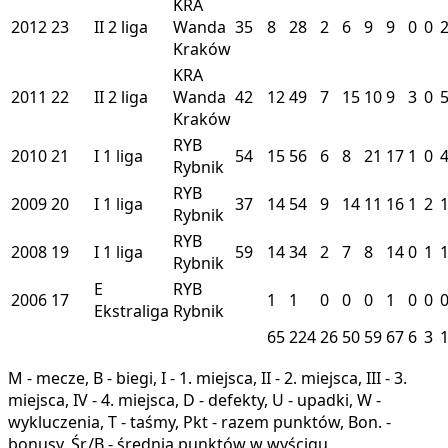
KRA
2012
23
II
2 liga
Wanda
35
8
28
2
6
9
9
0
0
Kraków
KRA
2011
22
II
2 liga
Wanda
42
12
49
7
15
10
9
3
0
Kraków
RYB
2010
21
I
1 liga
54
15
56
6
8
21
17
1
0
Rybnik
RYB
2009
20
I
1 liga
37
14
54
9
14
11
16
1
2
Rybnik
RYB
2008
19
I
1 liga
59
14
34
2
7
8
14
0
1
Rybnik
E
RYB
2006
17
1
1
0
0
0
1
0
0
Ekstraliga
Rybnik
65
224
26
50
59
67
6
3
M - mecze, B - biegi, I - 1. miejsca, II - 2. miejsca, III - 3.
miejsca, IV - 4. miejsca, D - defekty, U - upadki, W -
wykluczenia, T - taśmy, Pkt - razem punktów, Bon. -
bonusy, Śr./B - średnia punktów w wyścigu