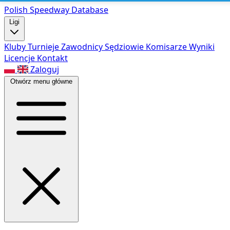
Polish Speed
way Database
Ligi
Kluby
Turnieje
Zawodnicy
Sędziowie
Komisarze
Wyniki
Licencje
Kontakt
Zaloguj
Otwórz menu główne