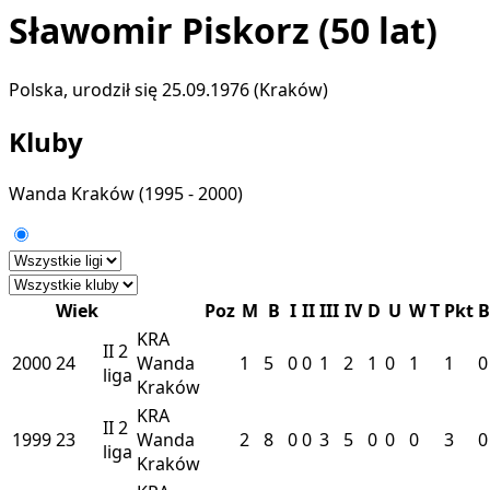
Sławomir Piskorz
(50 lat)
Polska, urodził się 25.09.1976 (Kraków)
Kluby
Wanda Kraków
(1995 - 2000)
Wiek
Poz
M
B
I
II
III
IV
D
U
W
T
Pkt
B
KRA
II
2
2000
24
Wanda
1
5
0
0
1
2
1
0
1
1
0
liga
Kraków
KRA
II
2
1999
23
Wanda
2
8
0
0
3
5
0
0
0
3
0
liga
Kraków