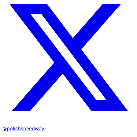
@polishspeedway
·