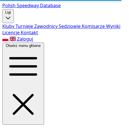
Polish Speed
way Database
Ligi
Kluby
Turnieje
Zawodnicy
Sędziowie
Komisarze
Wyniki
Licencje
Kontakt
Zaloguj
Otwórz menu główne