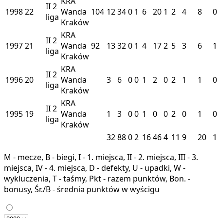
KRA
II
2
1998
22
Wanda
104
12
34
0
1
6
20
1
2
4
8
0
liga
Kraków
KRA
II
2
1997
21
Wanda
92
13
32
0
1
4
17
2
5
3
6
1
liga
Kraków
KRA
II
2
1996
20
Wanda
3
6
0
0
1
2
0
2
1
1
0
liga
Kraków
KRA
II
2
1995
19
Wanda
1
3
0
0
1
0
0
2
0
1
0
liga
Kraków
32
88
0
2
16
46
4
11
9
20
1
M - mecze, B - biegi, I - 1. miejsca, II - 2. miejsca, III - 3.
miejsca, IV - 4. miejsca, D - defekty, U - upadki, W -
wykluczenia, T - taśmy, Pkt - razem punktów, Bon. -
bonusy, Śr./B - średnia punktów w wyścigu