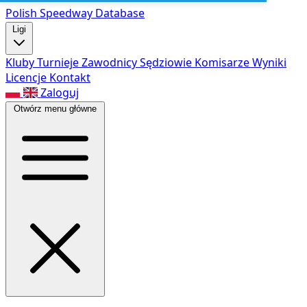
Polish Speed
way Database
Ligi
Kluby
Turnieje
Zawodnicy
Sędziowie
Komisarze
Wyniki
Licencje
Kontakt
Zaloguj
Otwórz menu główne