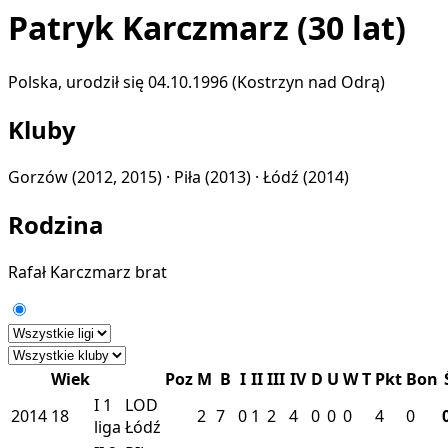
Patryk Karczmarz
(30 lat)
Polska, urodził się 04.10.1996 (Kostrzyn nad Odrą)
Kluby
Gorzów
(2012, 2015) ·
Piła
(2013) ·
Łódź
(2014)
Rodzina
Rafał Karczmarz
brat
Wiek
Poz
M
B
I
II
III
IV
D
U
W
T
Pkt
Bon
I
1
LOD
2014
18
2
7
0
1
2
4
0
0
0
4
0
liga
Łódź