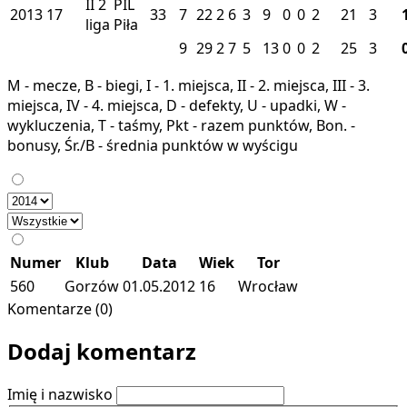
II
2
PIL
2013
17
33
7
22
2
6
3
9
0
0
2
21
3
liga
Piła
9
29
2
7
5
13
0
0
2
25
3
M - mecze, B - biegi, I - 1. miejsca, II - 2. miejsca, III - 3.
miejsca, IV - 4. miejsca, D - defekty, U - upadki, W -
wykluczenia, T - taśmy, Pkt - razem punktów, Bon. -
bonusy, Śr./B - średnia punktów w wyścigu
Numer
Klub
Data
Wiek
Tor
560
Gorzów
01.05.2012
16
Wrocław
Komentarze (0)
Dodaj komentarz
Imię i nazwisko