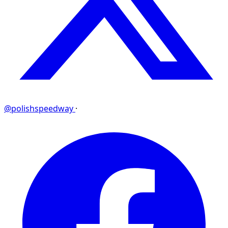
@polishspeedway
·