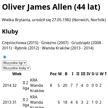
Oliver James Allen
(44 lat)
Wielka Brytania, urodził się 27.05.1982 (Norwich, Norfolk)
Kluby
Częstochowa
(2015) ·
Gniezno
(2007) ·
Grudziądz
(2008 -
2011) ·
Rybnik
(2012) ·
Wanda Kraków
(2013 - 2014)
Wiek
Poz
M
B
I
II
III
IV
D
U
W
T
KRA
II
2
2014
32
Wanda
8
5
20
7
7
4
0
0
0
2
liga
Kraków
KRA
II
2
2013
31
Wanda
5
18
4
6
3
2
1
0
2
liga
Kraków