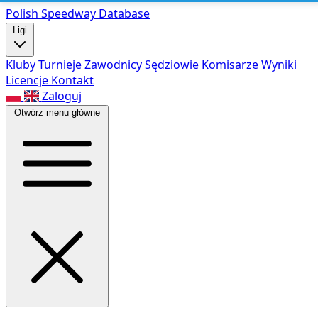
Polish Speed
way Database
Ligi
Kluby
Turnieje
Zawodnicy
Sędziowie
Komisarze
Wyniki
Licencje
Kontakt
Zaloguj
Otwórz menu główne