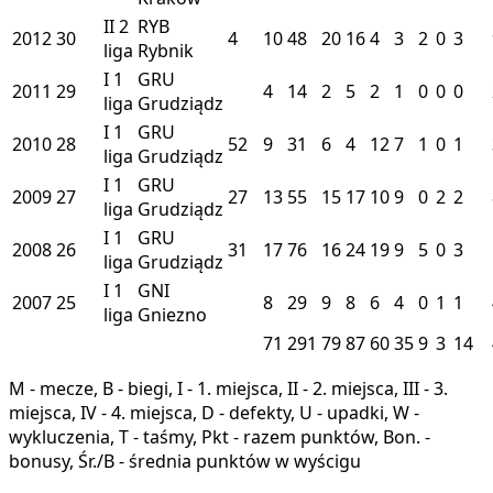
II
2
RYB
2012
30
4
10
48
20
16
4
3
2
0
3
liga
Rybnik
I
1
GRU
2011
29
4
14
2
5
2
1
0
0
0
liga
Grudziądz
I
1
GRU
2010
28
52
9
31
6
4
12
7
1
0
1
liga
Grudziądz
I
1
GRU
2009
27
27
13
55
15
17
10
9
0
2
2
liga
Grudziądz
I
1
GRU
2008
26
31
17
76
16
24
19
9
5
0
3
liga
Grudziądz
I
1
GNI
2007
25
8
29
9
8
6
4
0
1
1
liga
Gniezno
71
291
79
87
60
35
9
3
14
M - mecze, B - biegi, I - 1. miejsca, II - 2. miejsca, III - 3.
miejsca, IV - 4. miejsca, D - defekty, U - upadki, W -
wykluczenia, T - taśmy, Pkt - razem punktów, Bon. -
bonusy, Śr./B - średnia punktów w wyścigu