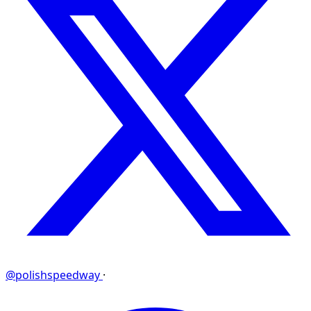
@polishspeedway
·