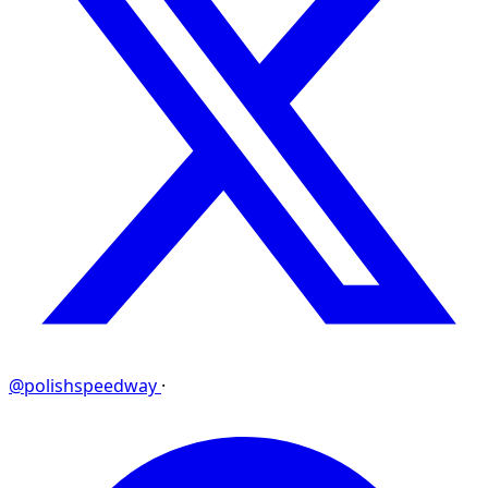
@polishspeedway
·