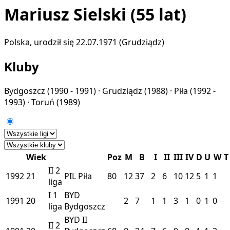
Mariusz Sielski
(55 lat)
Polska, urodził się 22.07.1971 (Grudziądz)
Kluby
Bydgoszcz
(1990 - 1991) ·
Grudziądz
(1988) ·
Piła
(1992 -
1993) ·
Toruń
(1989)
Wiek
Poz
M
B
I
II
III
IV
D
U
W
T
II
2
1992
21
PIL
Piła
80
12
37
2
6
10
12
5
1
1
liga
I
1
BYD
1991
20
2
7
1
1
3
1
0
1
0
liga
Bydgoszcz
BYD II
II
2