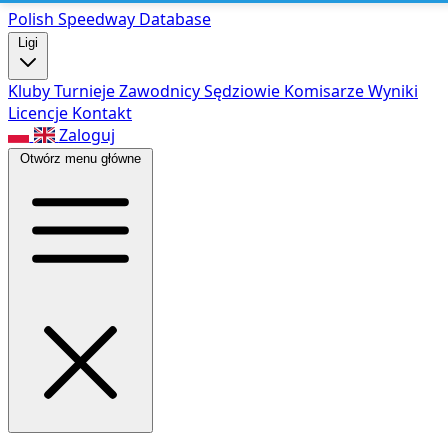
Polish Speed
way Database
Ligi
Kluby
Turnieje
Zawodnicy
Sędziowie
Komisarze
Wyniki
Licencje
Kontakt
Zaloguj
Otwórz menu główne