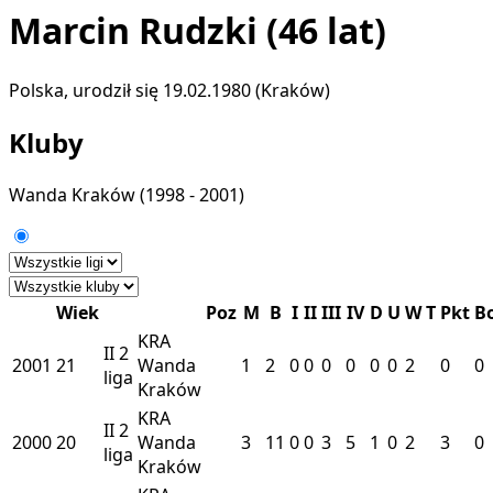
Marcin Rudzki
(46 lat)
Polska, urodził się 19.02.1980 (Kraków)
Kluby
Wanda Kraków
(1998 - 2001)
Wiek
Poz
M
B
I
II
III
IV
D
U
W
T
Pkt
B
KRA
II
2
2001
21
Wanda
1
2
0
0
0
0
0
0
2
0
0
liga
Kraków
KRA
II
2
2000
20
Wanda
3
11
0
0
3
5
1
0
2
3
0
liga
Kraków