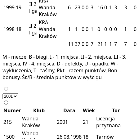
KRA
II
2
1999
19
Wanda
6
23
0
0
3
16
0
1
3
3
0
liga
Kraków
KRA
II
2
1998
18
Wanda
1
1
0
0
1
0
0
0
0
1
0
liga
Kraków
11
37
0
0
7
21
1
1
7
7
0
M - mecze, B - biegi, I - 1. miejsca, II - 2. miejsca, III - 3.
miejsca, IV - 4. miejsca, D - defekty, U - upadki, W -
wykluczenia, T - taśmy, Pkt - razem punktów, Bon. -
bonusy, Śr./B - średnia punktów w wyścigu
Numer
Klub
Data
Wiek
Tor
Wanda
Licencja
215
2001
21
Kraków
przyznana
Wanda
1500
26.08.1998
18
Tarnów