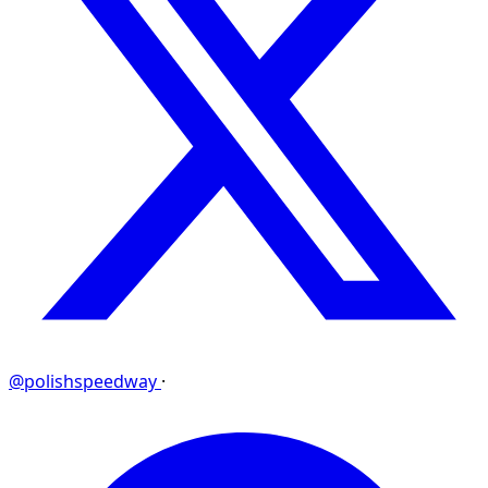
@polishspeedway
·