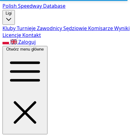
Polish Speed
way Database
Ligi
Kluby
Turnieje
Zawodnicy
Sędziowie
Komisarze
Wyniki
Licencje
Kontakt
Zaloguj
Otwórz menu główne