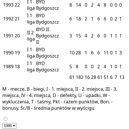
I
1
BYD
1993
22
8
14
0
2
4
8
0
0
0
liga
Bydgoszcz
I
1
BYD
1992
21
6
18
2
1
6
6
0
2
1
liga
Bydgoszcz
BYD II
II
2
1991
20
Bydgoszcz
3
15
4
2
6
0
1
1
1
liga
II
I
1
BYD
1990
19
10
28
1
6
6
11
0
1
3
liga
Bydgoszcz
I
1
BYD
1989
18
5
8
0
0
2
4
1
0
1
liga
Bydgoszcz
61
182
16
28
61
51
6
7
13
M - mecze, B - biegi, I - 1. miejsca, II - 2. miejsca, III - 3.
miejsca, IV - 4. miejsca, D - defekty, U - upadki, W -
wykluczenia, T - taśmy, Pkt - razem punktów, Bon. -
bonusy, Śr./B - średnia punktów w wyścigu