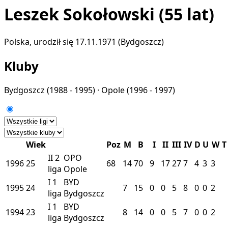
Leszek Sokołowski
(55 lat)
Polska, urodził się 17.11.1971 (Bydgoszcz)
Kluby
Bydgoszcz
(1988 - 1995) ·
Opole
(1996 - 1997)
Wiek
Poz
M
B
I
II
III
IV
D
U
W
T
II
2
OPO
1996
25
68
14
70
9
17
27
7
4
3
3
liga
Opole
I
1
BYD
1995
24
7
15
0
0
5
8
0
0
2
liga
Bydgoszcz
I
1
BYD
1994
23
8
14
0
0
5
7
0
0
2
liga
Bydgoszcz