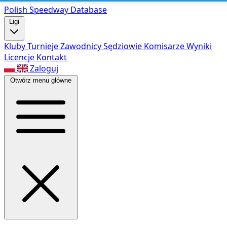
Polish Speed
way Database
Ligi
Kluby
Turnieje
Zawodnicy
Sędziowie
Komisarze
Wyniki
Licencje
Kontakt
Zaloguj
Otwórz menu główne