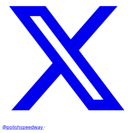
@polishspeedway
·