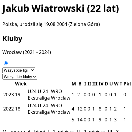
Jakub Wiatrowski
(22 lat)
Polska, urodził się 19.08.2004 (Zielona Góra)
Kluby
Wrocław
(2021 - 2024)
Wiek
M
B
I
II
III
IV
D
U
W
T
Pkt
U24
U-24
WRO
2023
19
1
2
0
0
0
1
0
0
1
0
Ekstraliga
Wrocław
U24
U-24
WRO
2022
18
4
12
0
0
1
8
0
1
2
1
Ekstraliga
Wrocław
5
14
0
0
1
9
0
1
3
1
M - mecze, B - biegi, I - 1. miejsca, II - 2. miejsca, III - 3.