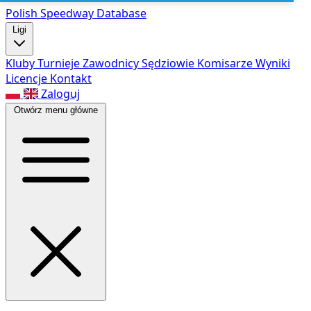
Polish Speed
way Database
Ligi
Kluby
Turnieje
Zawodnicy
Sędziowie
Komisarze
Wyniki
Licencje
Kontakt
Zaloguj
Otwórz menu główne