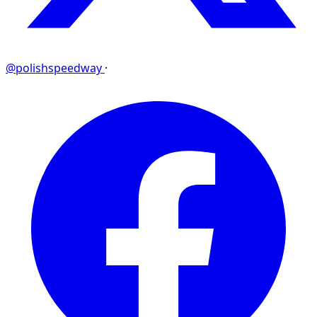
@polishspeedway
·