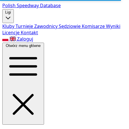
Polish Speed
way Database
Ligi
Kluby
Turnieje
Zawodnicy
Sędziowie
Komisarze
Wyniki
Licencje
Kontakt
Zaloguj
Otwórz menu główne