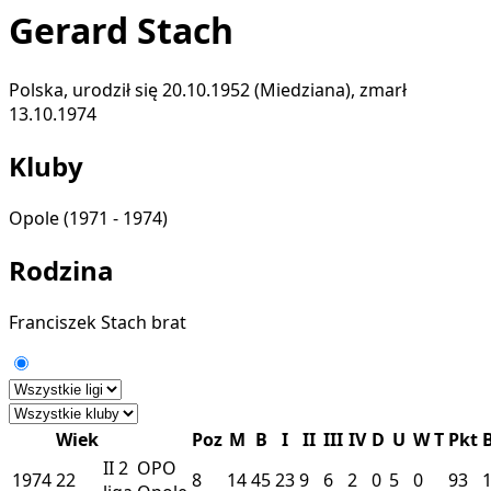
Gerard Stach
Polska, urodził się 20.10.1952 (Miedziana), zmarł
13.10.1974
Kluby
Opole
(1971 - 1974)
Rodzina
Franciszek Stach
brat
Wiek
Poz
M
B
I
II
III
IV
D
U
W
T
Pkt
II
2
OPO
1974
22
8
14
45
23
9
6
2
0
5
0
93