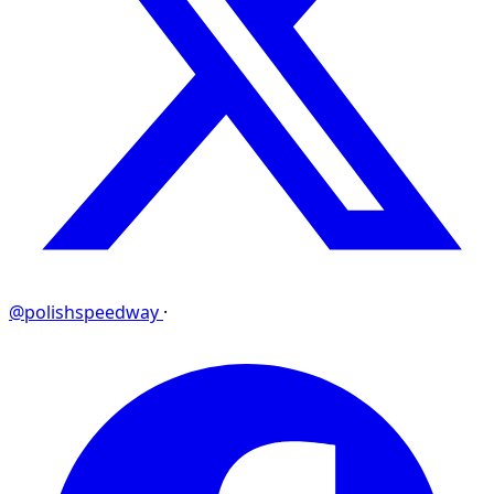
@polishspeedway
·