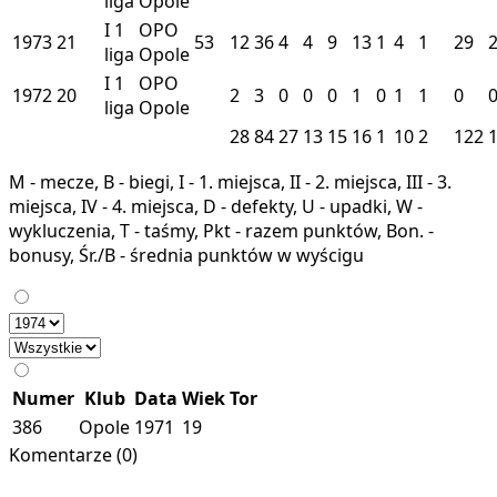
liga
Opole
I
1
OPO
1973
21
53
12
36
4
4
9
13
1
4
1
29
liga
Opole
I
1
OPO
1972
20
2
3
0
0
0
1
0
1
1
0
liga
Opole
28
84
27
13
15
16
1
10
2
122
M - mecze, B - biegi, I - 1. miejsca, II - 2. miejsca, III - 3.
miejsca, IV - 4. miejsca, D - defekty, U - upadki, W -
wykluczenia, T - taśmy, Pkt - razem punktów, Bon. -
bonusy, Śr./B - średnia punktów w wyścigu
Numer
Klub
Data
Wiek
Tor
386
Opole
1971
19
Komentarze (0)