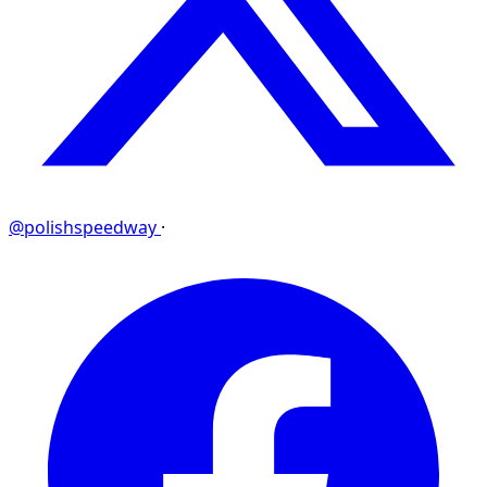
@polishspeedway
·