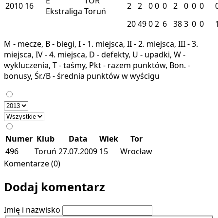
E
TOR
2010
16
2
2
0
0
0
2
0
0
0
Ekstraliga
Toruń
20
49
0
2
6
38
3
0
0
M - mecze, B - biegi, I - 1. miejsca, II - 2. miejsca, III - 3.
miejsca, IV - 4. miejsca, D - defekty, U - upadki, W -
wykluczenia, T - taśmy, Pkt - razem punktów, Bon. -
bonusy, Śr./B - średnia punktów w wyścigu
Numer
Klub
Data
Wiek
Tor
496
Toruń
27.07.2009
15
Wrocław
Komentarze (0)
Dodaj komentarz
Imię i nazwisko