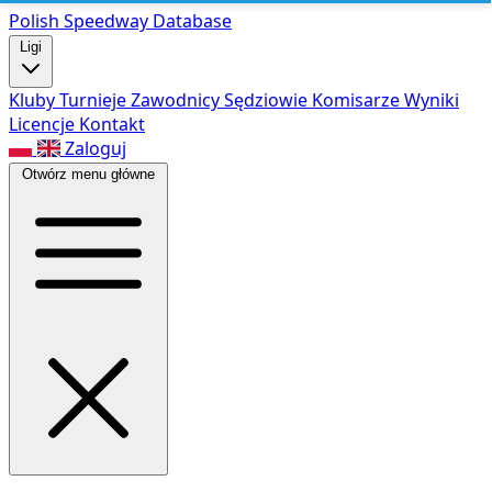
Polish Speed
way Database
Ligi
Kluby
Turnieje
Zawodnicy
Sędziowie
Komisarze
Wyniki
Licencje
Kontakt
Zaloguj
Otwórz menu główne