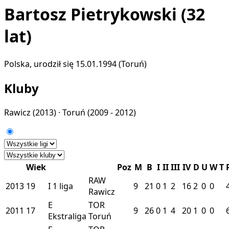
Bartosz Pietrykowski
(32
lat)
Polska, urodził się 15.01.1994 (Toruń)
Kluby
Rawicz
(2013) ·
Toruń
(2009 - 2012)
Wiek
Poz
M
B
I
II
III
IV
D
U
W
T
RAW
2013
19
I
1 liga
9
21
0
1
2
16
2
0
0
Rawicz
E
TOR
2011
17
9
26
0
1
4
20
1
0
0
Ekstraliga
Toruń