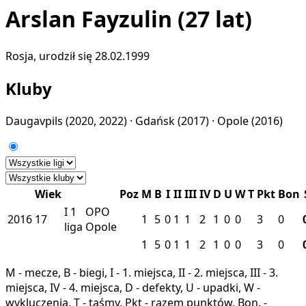
Arslan Fayzulin
(27 lat)
Rosja, urodził się 28.02.1999
Kluby
Daugavpils
(2020, 2022) ·
Gdańsk
(2017) ·
Opole
(2016)
Wiek
Poz
M
B
I
II
III
IV
D
U
W
T
Pkt
Bon
I
1
OPO
2016
17
1
5
0
1
1
2
1
0
0
3
0
liga
Opole
1
5
0
1
1
2
1
0
0
3
0
M - mecze, B - biegi, I - 1. miejsca, II - 2. miejsca, III - 3.
miejsca, IV - 4. miejsca, D - defekty, U - upadki, W -
wykluczenia, T - taśmy, Pkt - razem punktów, Bon. -