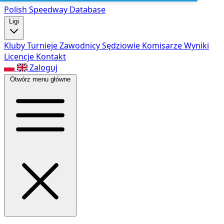
Polish Speed
way Database
Ligi
Kluby
Turnieje
Zawodnicy
Sędziowie
Komisarze
Wyniki
Licencje
Kontakt
Zaloguj
Otwórz menu główne