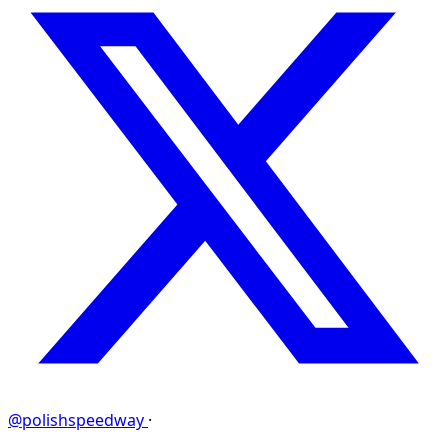
@polishspeedway
·