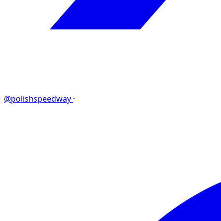
@polishspeedway
·