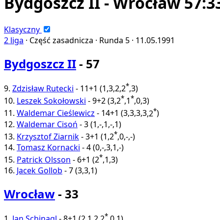
Bydgoszcz II - Wrocław 57:3
Klasyczny
2 liga
·
Część zasadnicza ·
Runda 5 ·
11.05.1991
Bydgoszcz II
- 57
*
9.
Zdzisław Rutecki
-
11+1
(
1
,
3
,
2
,
2
,
3
)
*
*
10.
Leszek Sokołowski
-
9+2
(
3
,
2
,
1
,
0
,
3
)
*
11.
Waldemar Cieślewicz
-
14+1
(
3
,
3
,
3
,
3
,
2
)
12.
Waldemar Cisoń
-
3
(
1
,
-
,
1
,
-
,
1
)
*
13.
Krzysztof Ziarnik
-
3+1
(
1
,
2
,
0
,
-
,
-
)
14.
Tomasz Kornacki
-
4
(
0
,
-
,
3
,
1
,
-
)
*
15.
Patrick Olsson
-
6+1
(
2
,
1
,
3
)
16.
Jacek Gollob
-
7
(
3
,
3
,
1
)
Wrocław
- 33
*
1.
Jan Schinagl
-
8+1
(
2
,
1
,
2
,
2
,
0
,
1
)