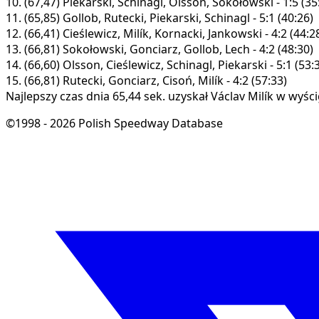
10.
(67,47)
Piekarski, Schinagl, Olsson, Sokołowski - 1:5 (35
11.
(65,85)
Gollob, Rutecki, Piekarski, Schinagl - 5:1 (40:26)
12.
(66,41)
Cieślewicz, Milík, Kornacki, Jankowski - 4:2 (44:2
13.
(66,81)
Sokołowski, Gonciarz, Gollob, Lech - 4:2 (48:30)
14.
(66,60)
Olsson, Cieślewicz, Schinagl, Piekarski - 5:1 (53:
15.
(66,81)
Rutecki, Gonciarz, Cisoń, Milík - 4:2 (57:33)
Najlepszy czas dnia 65,44 sek. uzyskał Václav Milík w wyści
©1998 - 2026 Polish Speedway Database