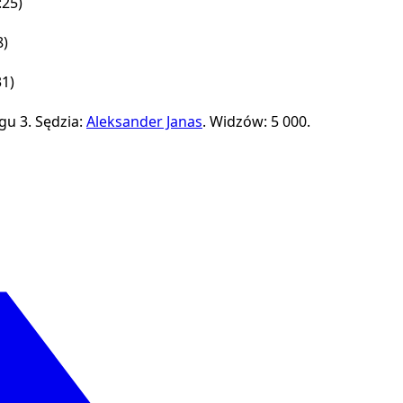
:25)
8)
31)
gu 3.
Sędzia:
Aleksander Janas
.
Widzów: 5 000.