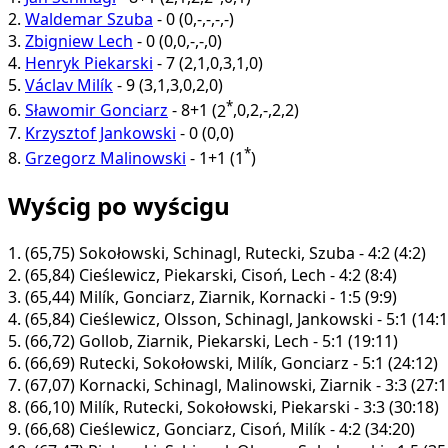
2.
Waldemar Szuba
-
0
(
0
,
-
,
-
,
-
,
-
)
3.
Zbigniew Lech
-
0
(
0
,
0
,
-
,
-
,
0
)
4.
Henryk Piekarski
-
7
(
2
,
1
,
0
,
3
,
1
,
0
)
5.
Václav Milík
-
9
(
3
,
1
,
3
,
0
,
2
,
0
)
*
6.
Sławomir Gonciarz
-
8+1
(
2
,
0
,
2
,
-
,
2
,
2
)
7.
Krzysztof Jankowski
-
0
(
0
,
0
)
*
8.
Grzegorz Malinowski
-
1+1
(
1
)
Wyścig po wyścigu
1.
(65,75)
Sokołowski, Schinagl, Rutecki, Szuba - 4:2 (4:2)
2.
(65,84)
Cieślewicz, Piekarski, Cisoń, Lech - 4:2 (8:4)
3.
(65,44)
Milík, Gonciarz, Ziarnik, Kornacki - 1:5 (9:9)
4.
(65,84)
Cieślewicz, Olsson, Schinagl, Jankowski - 5:1 (14:1
5.
(66,72)
Gollob, Ziarnik, Piekarski, Lech - 5:1 (19:11)
6.
(66,69)
Rutecki, Sokołowski, Milík, Gonciarz - 5:1 (24:12)
7.
(67,07)
Kornacki, Schinagl, Malinowski, Ziarnik - 3:3 (27:1
8.
(66,10)
Milík, Rutecki, Sokołowski, Piekarski - 3:3 (30:18)
9.
(66,68)
Cieślewicz, Gonciarz, Cisoń, Milík - 4:2 (34:20)