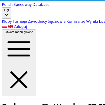
Polish Speed
way Database
Ligi
Kluby
Turnieje
Zawodnicy
Sędziowie
Komisarze
Wyniki
Lic
Zaloguj
Otwórz menu główne