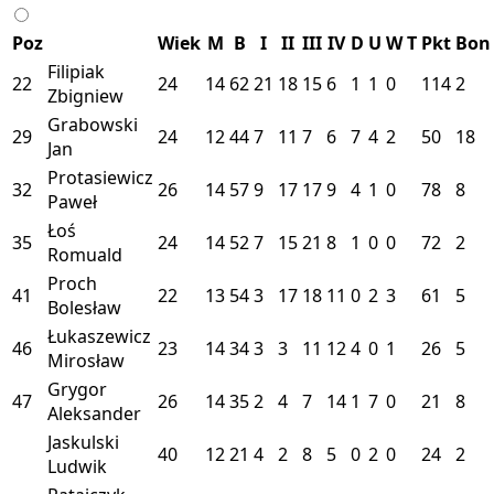
Poz
Wiek
M
B
I
II
III
IV
D
U
W
T
Pkt
Bon
Filipiak
22
24
14
62
21
18
15
6
1
1
0
114
2
Zbigniew
Grabowski
29
24
12
44
7
11
7
6
7
4
2
50
18
Jan
Protasiewicz
32
26
14
57
9
17
17
9
4
1
0
78
8
Paweł
Łoś
35
24
14
52
7
15
21
8
1
0
0
72
2
Romuald
Proch
41
22
13
54
3
17
18
11
0
2
3
61
5
Bolesław
Łukaszewicz
46
23
14
34
3
3
11
12
4
0
1
26
5
Mirosław
Grygor
47
26
14
35
2
4
7
14
1
7
0
21
8
Aleksander
Jaskulski
40
12
21
4
2
8
5
0
2
0
24
2
Ludwik