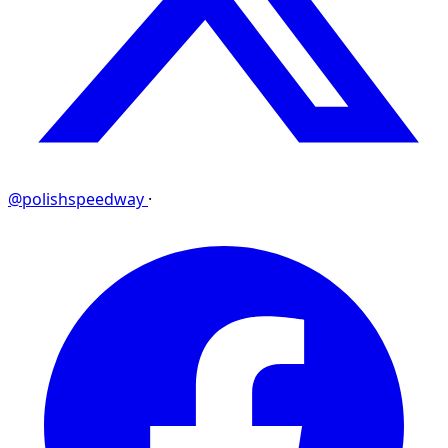
@polishspeedway
·