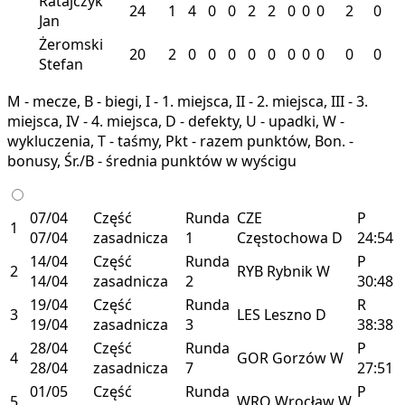
Ratajczyk
24
1
4
0
0
2
2
0
0
0
2
0
Jan
Żeromski
20
2
0
0
0
0
0
0
0
0
0
0
Stefan
M - mecze, B - biegi, I - 1. miejsca, II - 2. miejsca, III - 3.
miejsca, IV - 4. miejsca, D - defekty, U - upadki, W -
wykluczenia, T - taśmy, Pkt - razem punktów, Bon. -
bonusy, Śr./B - średnia punktów w wyścigu
07/04
Część
Runda
CZE
P
1
07/04
zasadnicza
1
Częstochowa
D
24:54
14/04
Część
Runda
P
2
RYB
Rybnik
W
14/04
zasadnicza
2
30:48
19/04
Część
Runda
R
3
LES
Leszno
D
19/04
zasadnicza
3
38:38
28/04
Część
Runda
P
4
GOR
Gorzów
W
28/04
zasadnicza
7
27:51
01/05
Część
Runda
P
5
WRO
Wrocław
W