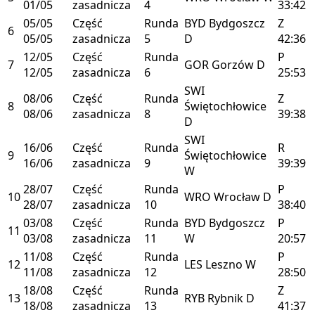
01/05
zasadnicza
4
33:42
05/05
Część
Runda
BYD
Bydgoszcz
Z
6
05/05
zasadnicza
5
D
42:36
12/05
Część
Runda
P
7
GOR
Gorzów
D
12/05
zasadnicza
6
25:53
SWI
08/06
Część
Runda
Z
8
Świętochłowice
08/06
zasadnicza
8
39:38
D
SWI
16/06
Część
Runda
R
9
Świętochłowice
16/06
zasadnicza
9
39:39
W
28/07
Część
Runda
P
10
WRO
Wrocław
D
28/07
zasadnicza
10
38:40
03/08
Część
Runda
BYD
Bydgoszcz
P
11
03/08
zasadnicza
11
W
20:57
11/08
Część
Runda
P
12
LES
Leszno
W
11/08
zasadnicza
12
28:50
18/08
Część
Runda
Z
13
RYB
Rybnik
D
18/08
zasadnicza
13
41:37