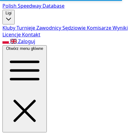
Polish Speed
way Database
Ligi
Kluby
Turnieje
Zawodnicy
Sędziowie
Komisarze
Wyniki
Licencje
Kontakt
Zaloguj
Otwórz menu główne