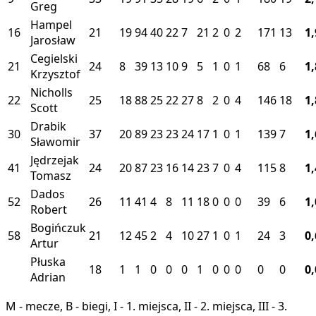
Greg
Hampel
16
21
19
94
40
22
7
21
2
0
2
171
13
1
Jarosław
Cegielski
21
24
8
39
13
10
9
5
1
0
1
68
6
1
Krzysztof
Nicholls
22
25
18
88
25
22
27
8
2
0
4
146
18
1
Scott
Drabik
30
37
20
89
23
23
24
17
1
0
1
139
7
1
Sławomir
Jędrzejak
41
24
20
87
23
16
14
23
7
0
4
115
8
1
Tomasz
Dados
52
26
11
41
4
8
11
18
0
0
0
39
6
1
Robert
Bogińczuk
58
21
12
45
2
4
10
27
1
0
1
24
3
0
Artur
Płuska
18
1
1
0
0
0
1
0
0
0
0
0
0
Adrian
M - mecze, B - biegi, I - 1. miejsca, II - 2. miejsca, III - 3.