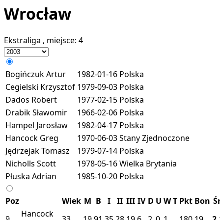
Wrocław
Ekstraliga
, miejsce:
4
Bogińczuk Artur
1982-01-16
Polska
Cegielski Krzysztof
1979-09-03
Polska
Dados Robert
1977-02-15
Polska
Drabik Sławomir
1966-02-06
Polska
Hampel Jarosław
1982-04-17
Polska
Hancock Greg
1970-06-03
Stany Zjednoczone
Jędrzejak Tomasz
1979-07-14
Polska
Nicholls Scott
1978-05-16
Wielka Brytania
Płuska Adrian
1985-10-20
Polska
Poz
Wiek
M
B
I
II
III
IV
D
U
W
T
Pkt
Bon
Ś
Hancock
9
33
19
91
35
28
19
6
2
0
1
180
19
2