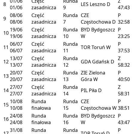
01/06
Część
Runda
Z
8
LES
Leszno
D
01/06
zasadnicza
9
47:43
08/06
Część
Runda
CZE
P
9
08/06
zasadnicza
7
Częstochowa
D
32:58
19/06
Część
Runda
BYD
Bydgoszcz
P
10
19/06
zasadnicza
10
W
23:25
06/07
Część
Runda
P
11
TOR
Toruń
W
06/07
zasadnicza
11
37:53
13/07
Część
Runda
Z
12
GDA
Gdańsk
D
13/07
zasadnicza
12
58:32
20/07
Część
Runda
ZIE
Zielona
P
13
20/07
zasadnicza
13
Góra
W
40:50
27/07
Część
Runda
Z
14
PIL
Piła
D
27/07
zasadnicza
14
58:31
10/08
Runda
Runda
CZE
P
15
10/08
finałowa
15
Częstochowa
W
38:51
24/08
Runda
Runda
BYD
Bydgoszcz
P
16
24/08
finałowa
16
W
43:47
31/08
Runda
Runda
P
17
TOR
Toruń
D