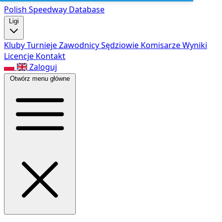
Polish Speed
way Database
Ligi
Kluby
Turnieje
Zawodnicy
Sędziowie
Komisarze
Wyniki
Licencje
Kontakt
Zaloguj
Otwórz menu główne