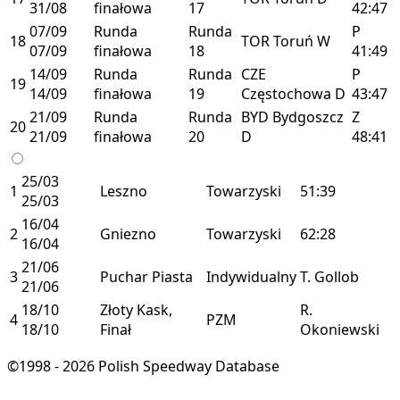
31/08
finałowa
17
42:47
07/09
Runda
Runda
P
18
TOR
Toruń
W
07/09
finałowa
18
41:49
14/09
Runda
Runda
CZE
P
19
14/09
finałowa
19
Częstochowa
D
43:47
21/09
Runda
Runda
BYD
Bydgoszcz
Z
20
21/09
finałowa
20
D
48:41
25/03
1
Leszno
Towarzyski
51:39
25/03
16/04
2
Gniezno
Towarzyski
62:28
16/04
21/06
3
Puchar Piasta
Indywidualny
T. Gollob
21/06
18/10
Złoty Kask,
R.
4
PZM
18/10
Finał
Okoniewski
©1998 - 2026 Polish Speedway Database