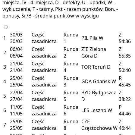
miejsca, IV - 4. miejsca, D - defekty, U - upadki, W -
wykluczenia, T - taśmy, Pkt - razem punktów, Bon. -
bonusy, Śr./B - średnia punktów w wyścigu
30/03
Część
Runda
Z
1
PIL
Piła
W
30/03
zasadnicza
1
54:36
06/04
Część
Runda
ZIE
Zielona
Z
2
06/04
zasadnicza
2
Góra
D
55:35
21/04
Część
Runda
Z
3
TOR
Toruń
D
21/04
zasadnicza
4
50:40
25/04
Część
Runda
R
4
GDA
Gdańsk
W
25/04
zasadnicza
3
45:45
27/04
Część
Runda
BYD
Bydgoszcz
Z
5
27/04
zasadnicza
5
D
38:22
11/05
Część
Runda
P
6
LES
Leszno
W
11/05
zasadnicza
6
44:46
25/05
Część
Runda
CZE
Z
7
25/05
zasadnicza
8
Częstochowa
W
46:44