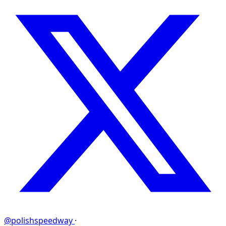
@polishspeedway
·