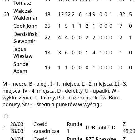
Tomasz
Walczak
60
18
12
32
2
6
14
9
0
0
1
32
5
Waldemar
Cook John
35
1
5
1
1
2
1
0
0
0
7
0
Derdziński
22
4
4
0
0
2
2
0
0
0
2
1
Sławomir
Jaguś
18
3
6
0
0
1
4
1
0
0
1
0
Wiesław
Sondej
19
1
1
0
0
0
1
0
0
0
0
0
Adam
M - mecze, B - biegi, I - 1. miejsca, II - 2. miejsca, III - 3.
miejsca, IV - 4. miejsca, D - defekty, U - upadki, W -
wykluczenia, T - taśmy, Pkt - razem punktów, Bon. -
bonusy, Śr./B - średnia punktów w wyścigu
28/03
Część
Runda
Z
1
LUB
Lublin
D
28/03
zasadnicza
1
49:39
04/04
Część
Runda
RZE
Rzeszów
Z