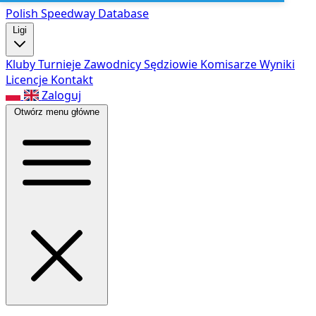
Polish Speed
way Database
Ligi
Kluby
Turnieje
Zawodnicy
Sędziowie
Komisarze
Wyniki
Licencje
Kontakt
Zaloguj
Otwórz menu główne