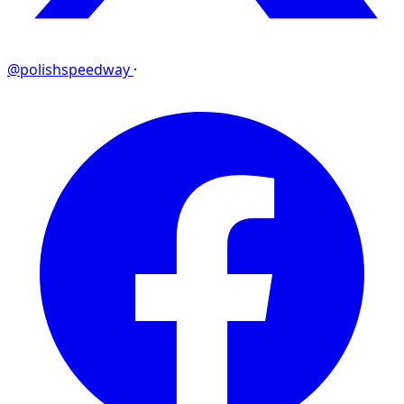
@polishspeedway
·