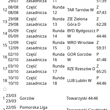
29/07
zasadnicza
11
51:39
08/08
Część
Runda
Z
12
TAR
Tarnów
W
08/08
zasadnicza
12
47:43
29/08
Część
Runda
ZIE
Zielona
Z
13
29/08
zasadnicza
13
Góra
D
62:28
05/09
Część
Runda
BYD
Bydgoszcz
P
14
05/09
zasadnicza
14
W
44:46
12/09
Część
Runda
WRO
Wrocław
Z
15
12/09
zasadnicza
15
D
59:31
02/10
Część
Runda
GOR
Gorzów
P
16
02/10
zasadnicza
16
W
41:48
03/10
Część
Runda
Z
17
RZE
Rzeszów
D
03/10
zasadnicza
17
65:25
10/10
Część
Runda
P
18
LUB
Lublin
W
10/10
zasadnicza
18
44:46
23/03
1
Gorzów
Towarzyski
44:46
23/03
22/05
Pomorska Liga
2
Towarzyski
Grudziądz