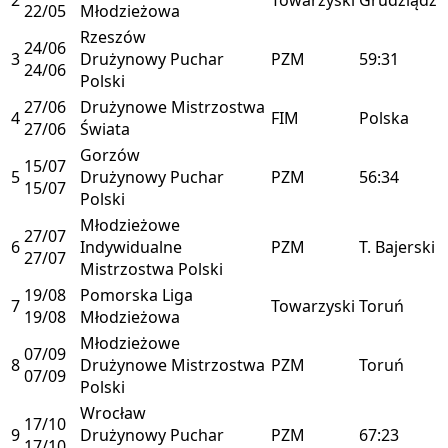
22/05
Młodzieżowa
Rzeszów
24/06
3
Drużynowy Puchar
PZM
59:31
24/06
Polski
27/06
Drużynowe Mistrzostwa
4
FIM
Polska
27/06
Świata
Gorzów
15/07
5
Drużynowy Puchar
PZM
56:34
15/07
Polski
Młodzieżowe
27/07
6
Indywidualne
PZM
T. Bajerski
27/07
Mistrzostwa Polski
19/08
Pomorska Liga
7
Towarzyski
Toruń
19/08
Młodzieżowa
Młodzieżowe
07/09
8
Drużynowe Mistrzostwa
PZM
Toruń
07/09
Polski
Wrocław
17/10
9
Drużynowy Puchar
PZM
67:23
17/10