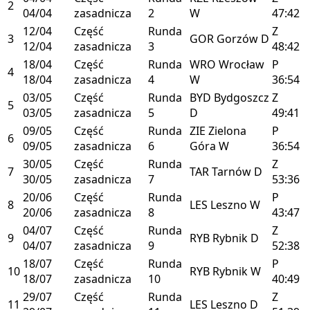
2
04/04
zasadnicza
2
W
47:42
12/04
Część
Runda
Z
3
GOR
Gorzów
D
12/04
zasadnicza
3
48:42
18/04
Część
Runda
WRO
Wrocław
P
4
18/04
zasadnicza
4
W
36:54
03/05
Część
Runda
BYD
Bydgoszcz
Z
5
03/05
zasadnicza
5
D
49:41
09/05
Część
Runda
ZIE
Zielona
P
6
09/05
zasadnicza
6
Góra
W
36:54
30/05
Część
Runda
Z
7
TAR
Tarnów
D
30/05
zasadnicza
7
53:36
20/06
Część
Runda
P
8
LES
Leszno
W
20/06
zasadnicza
8
43:47
04/07
Część
Runda
Z
9
RYB
Rybnik
D
04/07
zasadnicza
9
52:38
18/07
Część
Runda
P
10
RYB
Rybnik
W
18/07
zasadnicza
10
40:49
29/07
Część
Runda
Z
11
LES
Leszno
D