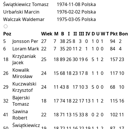
Świątkiewicz Tomasz
1974-11-08
Polska
Urbański Marcin
1976-02-02
Polska
Walczak Waldemar
1975-03-05
Polska
Poz
Wiek
M
B
I
II
III
IV
D
U
W
T
Pkt
Bon
5
Jonsson Per
27
7
38
25
8
3
0
1
0
1
94
2
6
Loram Mark
22
7
35
20
11
2
1
1
0
0
84
4
Krzyżaniak
18
25
18
89
26
30
19
6
5
1
2
157
23
Jacek
Kowalik
26
24
15
68
18
23
17
8
1
1
0
117
10
Mirosław
Kuczwalski
29
24
11
43
8
17
10
3
5
0
0
68
10
Krzysztof
Bajerski
32
18
17
74
18
22
17
13
1
1
2
115
16
Tomasz
Sawina
41
22
18
71
13
15
33
8
0
2
0
102
11
Robert
Świątkiewicz
50
19
18
72
11
16
22
19
1
1
2
87
17